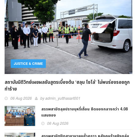
JUSTICE & CRIME
สถาบันนิติวิทย์เผยผลชันสูตรเบื้องต้น ‘ฮลุน โซโล่’ ไม่พบร่องรอยถูก
ทำร้าย
06 Aug 2026
by admin_yutthasart001
สรรพสามิตลุยปราบบุหรี่เถื่อน ยึดของกลางกว่า 4.08
แสนซอง
06 Aug 2026
สรรพสามิตปิดสาขามายอชั่วคราว หลังคนร้ายยิงถล่ม