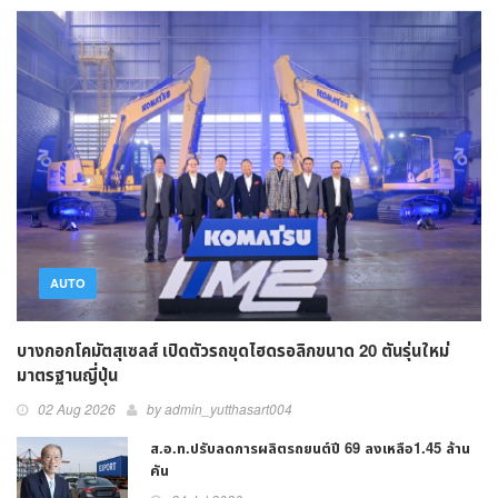
AUTO
บางกอกโคมัตสุเซลส์ เปิดตัวรถขุดไฮดรอลิกขนาด 20 ตันรุ่นใหม่
มาตรฐานญี่ปุ่น
02 Aug 2026
by admin_yutthasart004
ส.อ.ท.ปรับลดการผลิตรถยนต์ปี 69 ลงเหลือ1.45 ล้าน
คัน