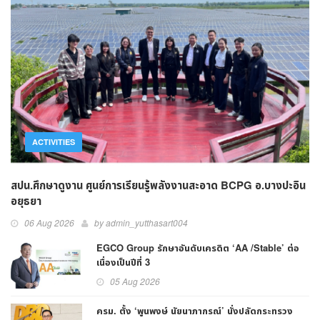
ACTIVITIES
สปน.ศึกษาดูงาน ศูนย์การเรียนรู้พลังงานสะอาด BCPG อ.บางปะอิน
อยุธยา
06 Aug 2026
by admin_yutthasart004
EGCO Group รักษาอันดับเครดิต ‘AA /Stable’ ต่อ
เนื่องเป็นปีที่ 3
05 Aug 2026
ครม. ตั้ง ‘พูนพงษ์ นัยนาภากรณ์’ นั่งปลัดกระทรวง