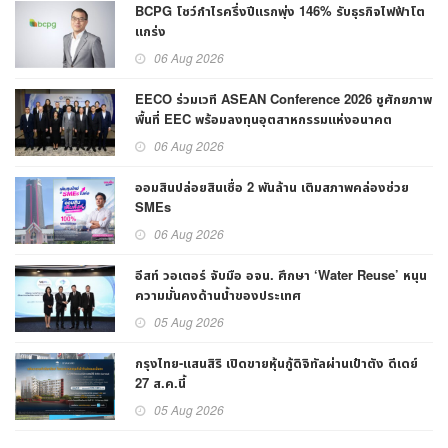
BCPG โชว์กำไรครึ่งปีแรกพุ่ง 146% รับธุรกิจไฟฟ้าโต
แกร่ง
06 Aug 2026
EECO ร่วมเวที ASEAN Conference 2026 ชูศักยภาพ
พื้นที่ EEC พร้อมลงทุนอุตสาหกรรมแห่งอนาคต
06 Aug 2026
ออมสินปล่อยสินเชื่อ 2 พันล้าน เติมสภาพคล่องช่วย
SMEs
06 Aug 2026
อีสท์ วอเตอร์ จับมือ อจน. ศึกษา ‘Water Reuse’ หนุน
ความมั่นคงด้านน้ำของประเทศ
05 Aug 2026
กรุงไทย-แสนสิริ เปิดขายหุ้นกู้ดิจิทัลผ่านเป๋าตัง ดีเดย์
27 ส.ค.นี้
05 Aug 2026