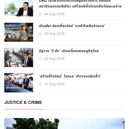
DAD โชว์นวัตกรรมใต้ดินศูนย์ราชการ ต้นแบบ
สถาปัตยกรรมสีเขียว แก้โจทย์น้ำท่วมแจ้งวัฒนะอย่าง
ยั่งยืน
04 Aug 2026
เดิมพัน! ท่องเที่ยวใหม่ ‘รายได้เหนือจำนวน’
03 Aug 2026
รัฐวาง ‘5 ฮับ’ เร่งเครื่องเศรษฐกิจไทย
02 Aug 2026
‘สร้างชีวิตใหม่’ โมเดล ‘ตัดวงจรผิดซ้ำ!’
01 Aug 2026
JUSTICE & CRIME