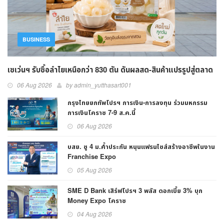
BUSINESS
เซเว่นฯ รับซื้อลำไยเหนือกว่า 830 ตัน ดันผลสด-สินค้าแปรรูปสู่ตลาด
06 Aug 2026
by admin_yutthasart001
กรุงไทยยกทัพโปรฯ การเงิน-การลงทุน ร่วมมหกรรม
การเงินโคราช 7-9 ส.ค.นี้
06 Aug 2026
บสย. ชู 4 ม.ค้ำประกัน หนุนแฟรนไชส์สร้างอาชีพในงาน
Franchise Expo
05 Aug 2026
SME D Bank เสิร์ฟโปรฯ 3 พลัส ดอกเบี้ย 3% บุก
Money Expo โคราช
04 Aug 2026