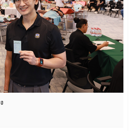
ปี
ดิน