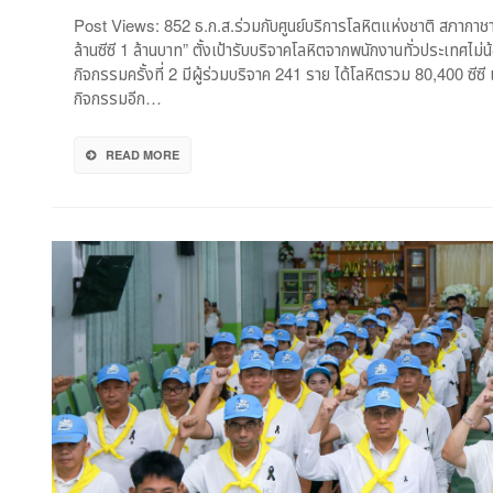
บริจาค
Post Views: 852 ธ.ก.ส.ร่วมกับศูนย์บริการโลหิตแห่งชาติ สภากา
โลหิต
ล้านซีซี 1 ล้านบาท” ตั้งเป้ารับบริจาคโลหิตจากพนักงานทั่วประเทศไม
ตั้ง
กิจกรรมครั้งที่ 2 มีผู้ร่วมบริจาค 241 ราย ได้โลหิตรวม 80,400 ซีซี
เป้า
กิจกรรมอีก…
1
ล้าน
ซีซี
READ MORE
ฉลอง
ครบ
รอบ
60
ปี