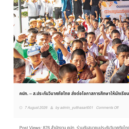
คปภ. – ส.ประกันวินาศภัยไทย ส่งต่อโอกาสการศึกษาให้นักเรียน
on
7 August 2026
by
admin_yutthasart001
Comments Off
คปภ.
–
ส.ประกั
Post Views: 876 สำนักงาน คปภ. ร่วมกับสมาคมประกันวินาศภัยไทย เ