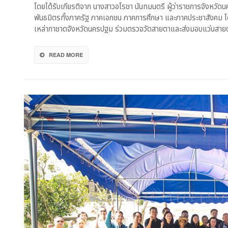
โดยได้รับเกียรติจาก นางสาวอโรชา นันทมนตรี ผู้ว่าราชการจังหวัด
เดิน
พันธมิตรทั้งภาครัฐ ภาคเอกชน ภาคการศึกษา และภาคประชาสังคม ได
หน้า
เหล่ากาชาดจังหวัดนครปฐม ร่วมตรวจวัดสายตาและส่งมอบแว่นสายต
โครงกา
“แว่น
บุญ”
READ MORE
ครั้ง
ที่
2
มอบ
แว่น
สายตา
แก่
ประชาช
600
คน