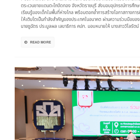
วินาศภั
ตระเวนชายแดนตะโกปิดทอง จังหวัดราชบุรี ส่งมอบอุปกรณ์การศึกษา
ไทย
เรียนรู้ของเด็กในพื้นที่ห่างไกล พร้อมตอกย้ำการสร้างโอกาสทางการ
ส่ง
ให้เติบโตเป็นกำลังสำคัญของประเทศในอนาคต ผ่านความร่วมมือของภ
ต่อ
นายชูฉัตร ประมูลผล เลขาธิการ คปภ. มอบหมายให้ นางสาววิไลรัตน
โอกาส
การ
ศึกษา
READ MORE
ให้
นักเรียน
ตชด.ราช