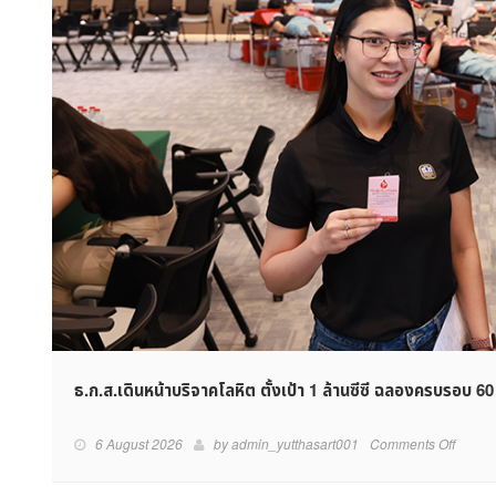
ธ.ก.ส.เดินหน้าบริจาคโลหิต ตั้งเป้า 1 ล้านซีซี ฉลองครบรอบ 60 
on
6 August 2026
by
admin_yutthasart001
Comments Off
ธ.ก.ส.เ
หน้า