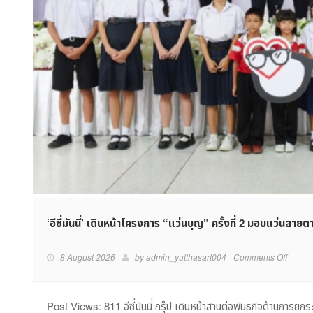
‘อีซี่มันนี่’ เดินหน้าโครงการ “แว่นบุญ” ครั้งที่ 2 มอบแว่นส
on
8 August 2026
by
admin_yutthasart004
Comments Off
‘อี
ซี่
มัน
Post Views: 811 อีซี่มันนี่ กรุ๊ป เดินหน้าสานต่อพันธกิจด้านการยก
นี่’