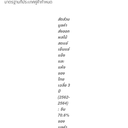
มาตรฐานที่ประเทศคู่ค้ากำหนด
สัดส่วน
มูลค่า
ส่งออก
ผลไม้
สดแช่
เย็นแช่
แข็ง
และ
แห้ง
ของ
ไทย
เฉลี่ย 3
ปี
(2562-
2564)
: จีน
70.6%
ของ
มูลค่า