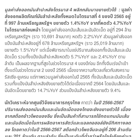
มูลค่าส่งออกมันสำปะหลังไตรมาส
4
พลิกกลับมาขยายตัวได้
:
มูลค่า
ส่งออกผลิตภัณฑ์มันสำปะหลังทั้งหมดในไตรมาสที่
4
ของปี
2565
อยู่
ที่
997
ล้านเหรียญสหรัฐฯ ขยายตัว
1.4%YoY
จากที่หดตัว
4.7%YoY
ในไตรมาสก่อนหน้า
โดยมูลค่าส่งออกมันเส้นและมันอัดเม็ด อยู่ที่ 294 ล้าน
เหรียญสหรัฐฯ (ราว 10,691 ล้านบาท) หดตัว 2.2%YoY ส่วนมูลค่าส่งออก
แป้งมันสำปะหลังอยู่ที่ 678 ล้านเหรียญสหรัฐฯ (ราว 25,019 ล้านบาท)
ขยายตัว 1.5%YoY แต่เมื่อพิจารณาในแง่ปริมาณส่งออกทั้งมันเส้นและมัน
อัดเม็ด รวมทั้งแป้งมันสำปะหลังหดตัว 5.7%YoY และ 2.4%YoY ตาม
ลำดับ เป็นผลจากฐานที่สูงในช่วงไตรมาส 4 ของปีก่อน อีกทั้งจีนเร่งนำเข้า
ตั้งแต่ในช่วงไตรมาส 2 ของปี 2565 เนื่องจากความกังวลเกี่ยวกับสงคราม
รัสเซีย-ยูเครน แต่ภาพรวมมูลค่าส่งออกในปี 2565 ทั้งมันเส้นและมันอัดเม็ด
รวมทั้งแป้งมันสำปะหลังยังขยายตัวได้ต่อเนื่องจากปี 2564 โดยมันเส้นและ
มันอัดเม็ดขยายตัว 14.7%YoY ส่วนแป้งมันสำปะหลังขยายตัว 9.4%
นักวิเคราะห์จากศูนย์วิจัยธนาคารกรุงไทย
คาดว่า
ในปี
2566-2567
ปริมาณส่งออกมันเส้นและมันอัดเม็ดของไทยจะยังขยายตัวได้ เนื่อง
จากสต็อกข้าวโพดของจีน ซึ่งเป็นสินค้าที่สามารถใช้ทดแทนมันเส้น
และมันอัดเม็ดในการผลิตอาหารสัตว์และแอลกอฮอล์ยังมีทิศทางลด
ลง โดยคาดว่าในปี 2566-2567 สต็อกข้าวโพดจีนจะอยู่ที่ 206 ล้านตัน
และ 201 ล้านตัน ตามลำดับ ซึ่งเป็นระดับที่ต่ำกว่าหรือใกล้เคียงค่าเฉ