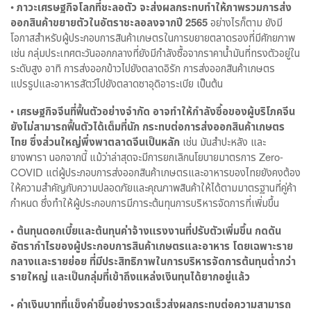
•
ภาวะเศรษฐกิจโลกที่ชะลอตัว จะส่งผลกระทบทำให้ภาพรวมการส่ง
ออกสินค้าขยายตัวในอัตราชะลอลงจากปี
2565
อย่างไรก็ตาม ยังมี
โอกาสสำหรับผู้ประกอบการสินค้าเกษตรในการขยายตลาดรองที่มีศักยภาพ
เช่น กลุ่มประเทศตะวันออกกลางที่ยังมีกำลังซื้อจากราคาน้ำมันที่ทรงตัวอยู่ใน
ระดับสูง อาทิ การส่งออกข้าวไปยังตลาดอิรัก การส่งออกสินค้าเกษตร
แปรรูปและอาหารสัตว์ไปยังตลาดซาอุดิอาระเบีย เป็นต้น
•
เศรษฐกิจจีนที่ฟื้นตัวอย่างจำกัด อาจทำให้กำลังซื้อของผู้บริโภคจีน
ยังไม่สามารถฟื้นตัวได้เต็มที่นัก กระทบต่อการส่งออกสินค้าเกษตร
ไทย ซึ่งส่วนใหญ่พึ่งพาตลาดจีนเป็นหลัก
เช่น มันสำปะหลัง และ
ยางพารา นอกจากนี้ แม้ว่าล่าสุดจะมีการยกเลิกนโยบายมาตรการ Zero-
COVID แต่ผู้ประกอบการส่งออกสินค้าเกษตรและอาหารของไทยยังคงต้อง
ให้ความสำคัญกับความปลอดภัยและคุณภาพสินค้าให้ได้ตามมาตรฐานที่คู่ค้า
กำหนด ซึ่งทำให้ผู้ประกอบการมีภาระต้นทุนการบริหารจัดการที่เพิ่มขึ้น
•
ต้นทุนดอกเบี้ยและต้นทุนค่าจ้างแรงงานที่ปรับตัวเพิ่มขึ้น กดดัน
อัตรากำไรของผู้ประกอบการสินค้าเกษตรและอาหาร โดยเฉพาะราย
กลางและรายย่อย ที่มีประสิทธิภาพในการบริหารจัดการต้นทุนต่ำกว่า
รายใหญ่ และเป็นกลุ่มที่เข้าถึงแหล่งเงินทุนได้ยากอยู่แล้ว
•
ค่าเงินบาทที่แข็งค่าขึ้นอย่างรวดเร็วส่งผลกระทบต่อความสามารถ