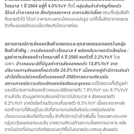
ไตรมาส 1 ปี 2564 อยู่ที่ 4.0%YoY
ทั้งนี้
กลุ่มสินค้าสำคัญที่หดตัว
ได้แก่ น้ำตาลทราย สิ่งปรุงรสอาหาร อาหารสัตว์เลี้ยง
ขณะที่กลุ่มสินค้า
ที่ขยายตัวได้ ได้แก่ อาหารทะเลกระป๋องและแปรรูป แต่ก็เป็นอัตราการขยาย
ตัวที่ชะลอลงชัดเจนเมื่อเทียบกับไตรมาสก่อน
สถานการณ์การส่งออกสินค้าเกษตรและอุตสาหกรรมเกษตรในกลุ่ม
สินค้าสำคัญ :
การส่งออกข้าวไตรมาส 4 พลิกกลับมาหดตัวเล็กน้อย :
มูลค่าการส่งออกข้าวไตรมาสที่ 4 ปี 2565 หดตัวที่ 2.2%YoY
โดย
เฉพาะ
ข้าวหอมมะลิที่มีมูลค่าการส่งออกหดตัว 13.8%YoY จาก
ปริมาณการส่งออกที่หดตัวถึง 24.5%YoY เนื่องจากคู่ค้ามีการเร่งนำ
เข้าไปตั้งแต่ช่วงครึ่งปีแรกของปี 2565จากความกังวลใน
สถานการณ์ความขัดแย้งของรัสเซียและยูเครน
แต่โดยรวมทั้งปีมูลค่า
และปริมาณการส่งออกข้าวหอมมะลิยังขยายตัว 7.8%YoY และ 8.7%YoY
ตามลำดับ ส่วนมูลค่าการส่งออกข้าวขาวในไตรมาส 4 ยังคงขยายตัว
6.2%YoY จากปัจจัยด้านปริมาณที่ขยายตัว 6.3%YoY เนื่องจากราคาส่ง
ออกข้าวขาวที่ยังอยู่ในระดับที่สามารถแข่งขันกับประเทศคู่แข่งอย่าง
เวียดนามและอินเดียได้มากขึ้น อีกทั้งมีการนำเข้าเพิ่มขึ้น โดยเฉพาะประเทศ
กลุ่มตะวันออกกลางและจีน จากความกังวลด้านความมั่นคงทางอาหาร หลัง
จากในช่วงที่ผ่านมาเกิดภัยธรรมชาติขึ้นในหลายประเทศและส่งผลต่อ