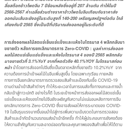
ลี่ยสต็อกข้าวโพดจีน 7 ปีย้อนหลังซึ่งอยู่ที่ 207 ล้านตัน ทำให้ในปี
2566-2567 ค่าเฉลี่ยส่วนต่างราคาข้าวโพดในจีนเทียบกับราคาส่ง
ออกมันเส้นจะยังอยู่ในระดับสูงที่ 140-200 เหรียญสหรัฐฯต่อตัน ใกล้
เคียงกับปี 2565 ซึ่งเป็นปีที่ปริมาณส่งออกอยู่ในระดับที่ดี
การส่งออกผลไม้สดแช่เย็นแช่แข็งและแห้งในไตรมาส 4 พลิกกลับมา
ขยายตัว หลังการยกเลิกมาตรการ Zero-COVID :
มูลค่าการส่งออก
ผลไม้สดแช่เย็นแช่แข็งและแห้งในไตรมาส 4 ของปี 2565 พลิกกลับ
มาขยายตัวที่ 3.1%YoY จากที่หดตัวถึง 40.1%YOY ในไตรมาสก่อน
หน้า
นำโดยการส่งออกไปจีนซึ่งเป็นตลาดหลักที่ขยายตัว 10.2%YoY จาก
ความต้องการนำเข้าผลไม้ในจีนเพิ่มสูงขึ้น โดยเฉพาะทุเรียน ภายหลัง
ทางการจีนยกเลิกมาตรการตรวจสอบสินค้าและป้องกันเชื้อ COVID-19
ตามด่านนำเข้าสินค้าต่างๆ ทำให้ระยะเวลาในการขนส่งทั้งทางบกและทางน้ำ
กลับเข้าสู่ภาวะปกติ อย่างไรก็ดี ในระยะข้างหน้าการส่งออกผลไม้สดแช่เย็น
แช่แข็งและแห้งของไทยไปจีนยังเผชิญกับความไม่แน่นอนหลังทางการจีน
ยกเลิกมาตรการ Zero-COVID ซึ่งอาจส่งผลให้การระบาดของ COVID-
19 ในจีนรุนแรงมากขึ้นจนนำไปสู่การเพิ่มความเข้มงวดในการตรวจสอบ
สินค้าและจำกัดจำนวนรถขนส่งนำเข้าอีกครั้ง ทำให้ผู้ประกอบการยังคงต้อง
ให้ความสำคัญกับความสะอาดปลอดภัยและคุณภาพของสินค้าเพื่อให้ได้ตาม