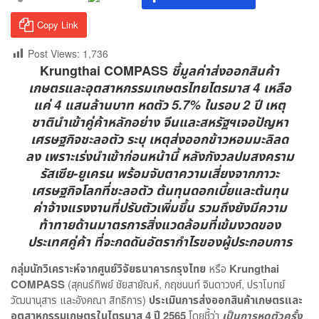
Copy Link
Post Views:
1,736
Krungthai COMPASS
ชี้มูลค่าส่งออกสินค้า
เกษตรและอุตสาหกรรมเกษตรไทยไตรมาส 4 เหลือ
แค่ 4 แสนล้านบาท หดตัว 5.7% ในรอบ 2 ปี เหตุ
ชาตินำเข้าคู่ค้าหลักอย่าง จีนและสหรัฐฯเจอปัญหา
เศรษฐกิจชะลอตัว ระบุ เหตุส่งออกข้าวหอมมะลิลด
ลง เพราะเร่งนำเข้าก่อนหน้านี้ หลังกังวลปมสงคราม
รัสเซีย-ยูเครน พร้อมจับตาความเสี่ยงจากภาวะ
เศรษฐกิจโลกที่ชะลอตัว ต้นทุนดอกเบี้ยและต้นทุน
ค่าจ้างแรงงานที่ปรับตัวเพิ่มขึ้น รวมถึงยังมีความ
ท้าทายด้านมาตรการสิ่งแวดล้อมที่เข้มงวดของ
ประเทศคู่ค้า ที่จะกดดันอัตรากำไรของผู้ประกอบการ
กลุ่มนักวิเคราะห์จากศูนย์วิจัยธนาคารกรุงไทย
หรือ
Krungthai
COMPASS
(สุคนธ์ทิพย์ ชัยสายัณห์, กฤชนนท์ จินดาวงศ์, ปราโมทย์
วัฒนานุสาร และอังคณา สิทธิการ)
ประเมิน
การส่งออกสินค้าเกษตรและ
อุตสาหกรรมเกษตรในไตรมาส
4
ปี
2565
โดยชี้ว่า
เป็นการหดตัวครั้ง