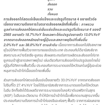
ส่งออก
รวม
ทั้งหมด
การส่งออกไก่สดแช่เย็นแช่แข็งและแปรรูปไตรมาส
4
ขยายตัวต่อ
เนื่องจากความต้องการในตลาดส่งออกหลักที่เพิ่มขึ้น
:
ภาพรวม
มูลค่าการส่งออกไก่สดแช่เย็นแช่แข็งและแปรรูปในไตรมาส
4
ของปี
2565
ขยายตัว
18.7%YoY
โดยเฉพาะไก่แปรรูปขยายตัว
13.0%YoY
จากตลาดส่งออกหลักอย่างญี่ปุ่นและสหภาพยุโรปที่เพิ่มขึ้น
2.0%YoY
และ
38.0%YoY
ตามลำดับ
เนื่องจากการส่งออกไปยังสหภาพ
ยุโรปมีทิศทางฟื้นตัวจากการทยอยเปิดประเทศ ประกอบกับได้อานิสงส์จาก
สงครามระหว่างรัสเซีย-ยูเครน ส่งผลกระทบต่อการผลิตและส่งออกไก่จาก
ยูเครนเข้าสู่ตลาดสหภาพยุโรป เช่นเดียวกับการส่งออกไก่แปรรูปของไทยไป
ญี่ปุ่นที่มีทิศทางฟื้นตัวขึ้น ประกอบกับการระบาดของไข้หวัดนกในญี่ปุ่นจะช่วย
หนุนการนำเข้าไก่เนื้อของไทยเพิ่มขึ้น
ส่วนการส่งออกไก่สดแช่เย็นแช่แข็งขยายตัว 33.0%YoY จากตลาดส่งออก
ไปจีนที่โต 27.4%YoY โดยได้รับอานิสงส์จากการระบาดของโรคไข้หวัดนก
ในจีน อีกทั้งยังได้รับผลดีจากการระบาดของโรคอหิวาต์แอฟริกาในสุกร
(ASF) ในจีนและเวียดนาม ทำให้มีการนำเข้าไก่เนื้อเพื่อทดแทนสุกรมากขึ้น
ประกอบกับความต้องการนำเข้าไก่ของจีนจะค่อยๆ ฟื้นตัว จากการผ่อนคลาย