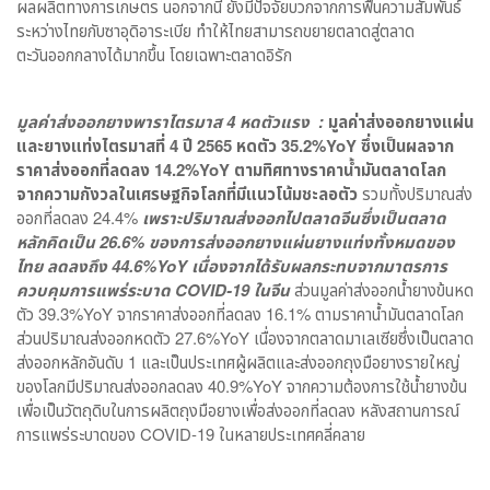
ผลผลิตทางการเกษตร นอกจากนี้ ยังมีปัจจัยบวกจากการฟื้นความสัมพันธ์
ระหว่างไทยกับซาอุดิอาระเบีย ทำให้ไทยสามารถขยายตลาดสู่ตลาด
ตะวันออกกลางได้มากขึ้น โดยเฉพาะตลาดอิรัก
มูลค่าส่งออกยางพาราไตรมาส 4 หดตัวแรง :
มูลค่าส่งออกยางแผ่น
และยางแท่งไตรมาสที่ 4 ปี 2565 หดตัว 35.2%YoY ซึ่งเป็นผลจาก
ราคาส่งออกที่ลดลง 14.2%YoY ตามทิศทางราคาน้ำมันตลาดโลก
จากความกังวลในเศรษฐกิจโลกที่มีแนวโน้มชะลอตัว
รวมทั้งปริมาณส่ง
ออกที่ลดลง 24.4%
เพราะปริมาณส่งออกไปตลาดจีนซึ่งเป็นตลาด
หลักคิดเป็น 26.6% ของการส่งออกยางแผ่นยางแท่งทั้งหมดของ
ไทย ลดลงถึง 44.6%YoY เนื่องจากได้รับผลกระทบจากมาตรการ
ควบคุมการแพร่ระบาด COVID-19 ในจีน
ส่วนมูลค่าส่งออกน้ำยางข้นหด
ตัว 39.3%YoY จากราคาส่งออกที่ลดลง 16.1% ตามราคาน้ำมันตลาดโลก
ส่วนปริมาณส่งออกหดตัว 27.6%YoY เนื่องจากตลาดมาเลเซียซึ่งเป็นตลาด
ส่งออกหลักอันดับ 1 และเป็นประเทศผู้ผลิตและส่งออกถุงมือยางรายใหญ่
ของโลกมีปริมาณส่งออกลดลง 40.9%YoY จากความต้องการใช้น้ำยางข้น
เพื่อเป็นวัตถุดิบในการผลิตถุงมือยางเพื่อส่งออกที่ลดลง หลังสถานการณ์
การแพร่ระบาดของ COVID-19 ในหลายประเทศคลี่คลาย