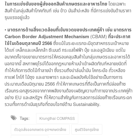
ในการแข่งขันของผู้ส่งออกสินค้าเกษตรและอาหารไทย
โดยเฉพาะ
สินค้าในกลุ่มสินค้าโภคภัณฑ์ เช่น ข้าว มันสำปะหลัง ที่มีการแข่งขันด้านราคา
รุนแรงอยู่แล้ว
•
มาตรการด้านสิ่งแวดล้อมที่เข้มงวดของประเทศคู่ค้า เช่น มาตรการ
Carbon Border Adjustment Mechanism
(CBAM)
ที่จะประกาศ
ใช้ในเดือนตุลาคมปี
2566
ซึ่งแม้ในระยะแรกจะมีอุตสาหกรรมเป้าหมาย
ได้แก่ เหล็กและเหล็กกล้า ซีเมนต์ กระแสไฟฟ้า ปุ๋ย และอลูมิเนียม แต่ใน
อนาคตก็อาจขยายมาตรการให้ครอบคลุมสินค้าในกลุ่มเกษตรและอาหารได้
นอกจากนี้ สหภาพยุโรปได้ออกกฎหมายห้ามนำเข้าผลิตภัณฑ์หลายชนิดที่
ทำให้เกิดการตัดไม้ทำลายป่า ซึ่งรวมถึงปาล์มน้ำมัน โคกระบือ ถั่วเหลือง
กาแฟ โกโก้ ไม้ซุง และยางพารา และจะมีผลบังคับใช้อย่างเป็นทางการ
ประมาณเดือนมิถุนายน 2566 ทำให้ภาคเกษตรที่ถือเป็นภาคที่ปล่อยก๊าซ
เรือนกระจกสูงรองจากภาคพลังงานต้องเผชิญความท้าทายจากประเทศคู่ค้า
อย่าง EU และสหรัฐฯ ที่ให้ความสำคัญกับการลดการปล่อยก๊าซเรือนกระจก
รวมทั้งการดำเนินธุรกิจที่ตอบโจทย์ด้าน Sustainability.
Tags:
Krungthai COMPASS
ตัวฉุดส่งออกเกษตร-อุตฯเกษตรไทย
ศูนย์วิจัยกรุงไทย