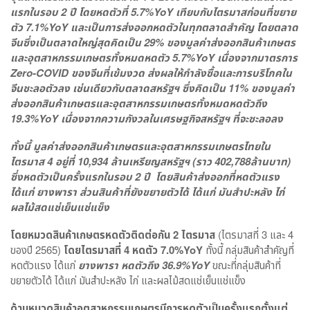
แรกในรอบ
2
ปี
โดย
หดตัวที่
5.7%YoY
เทียบกับไตรมาสก่อนที่ขยาย
ตัว
7.1%YoY และเป็น
การส่งออกหดตัวในทุกตลาดสำคัญ โดยตลาด
จีนซึ่งเป็นตลาดใหญ่สุดคิดเป็น
29%
ของมูลค่าส่งออกสินค้าเกษตร
และอุตสาหกรรมเกษตรทั้งหมดหดตัว
5.7%YoY
เนื่องจากมาตรการ
Zero-COVID
ของจีนที่เข้มงวด ส่งผลให้กำลังซื้อและการบริโภคใน
จีนชะลอตัวลง เช่นเดียวกับตลาดสหรัฐฯ ซึ่งคิดเป็น
11%
ของมูลค่า
ส่งออกสินค้าเกษตรและอุตสาหกรรมเกษตรทั้งหมดหดตัวถึง
19.3%YoY
เนื่องจากความกังวลในเศรษฐกิจสหรัฐฯ ที่จะชะลอลง
ทั้งนี้
มูลค่าส่งออกสินค้าเกษตรและอุตสาหกรรมเกษตรไทยใน
ไตรมาส
4
อยู่ที่
10,934
ล้านเหรียญสหรัฐฯ (ราว
402,788
ล้านบาท)
ซึ่งหดตัวเป็นครั้งแรกในรอบ
2
ปี
โดยสินค้าส่งออกที่หดตัวแรง
ได้แก่ ยางพารา ส่วนสินค้าที่ยังขยายตัวได้ ได้แก่ มันสำปะหลัง ไก่
ผลไม้สดแช่เย็นแช่แข็ง
โดยหมวดสินค้าเกษตรหดตัวติดต่อกัน
2
ไตรมาส
(ไตรมาสที่ 3 และ 4
ของปี 2565)
โดยไตรมาสที่
4
หดตัว
7.0%YoY
ทั้งนี้ กลุ่มสินค้าสำคัญที่
หดตัวแรง ได้แก่
ยางพารา หดตัวถึง
36.9%YoY
ขณะที่กลุ่มสินค้าที่
ขยายตัวได้ ได้แก่ มันสำปะหลัง ไก่ และผลไม้สดแช่เย็นแช่แข็ง
ด้านหมวดสินค้าอุตสาหกรรมเกษตรมีการหดตัวเป็นครั้งแรกตั้งแต่