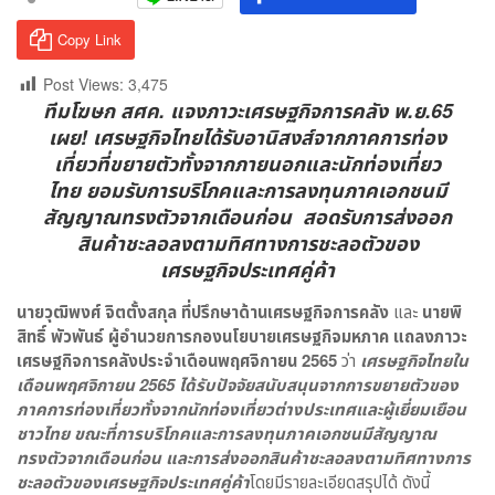
Copy Link
Post Views:
3,475
ทีมโฆษก สศค. แจงภาวะเศรษฐกิจการคลัง พ.ย.65
เผย! เศรษฐกิจไทยได้รับอานิสงส์จากภาคการท่อง
เที่ยวที่ขยายตัวทั้งจากภายนอกและนักท่องเที่ยว
ไทย ยอมรับการบริโภคและการลงทุนภาคเอกชนมี
สัญญาณทรงตัวจากเดือนก่อน สอดรับการส่งออก
สินค้าชะลอลงตามทิศทางการชะลอตัวของ
เศรษฐกิจประเทศคู่ค้า
นายวุฒิพงศ์ จิตตั้งสกุล ที่ปรึกษาด้านเศรษฐกิจการคลัง
และ
นายพิ
สิทธิ์ พัวพันธ์ ผู้อำนวยการกองนโยบายเศรษฐกิจมหภาค
แถลงภาวะ
เศรษฐกิจการคลังประจำเดือนพฤศจิกายน
2565
ว่า
เศรษฐกิจไทยใน
เดือนพฤศจิกายน
2565
ได้รับปัจจัยสนับสนุนจากการขยายตัวของ
ภาคการท่องเที่ยวทั้งจากนักท่องเที่ยวต่างประเทศและผู้เยี่ยมเยือน
ชาวไทย ขณะที่การบริโภคและการลงทุนภาคเอกชนมีสัญญาณ
ทรงตัวจากเดือนก่อน และการส่งออกสินค้าชะลอลงตามทิศทางการ
ชะลอตัวของเศรษฐกิจประเทศคู่ค้า
โดยมีรายละเอียดสรุปได้ ดังนี้