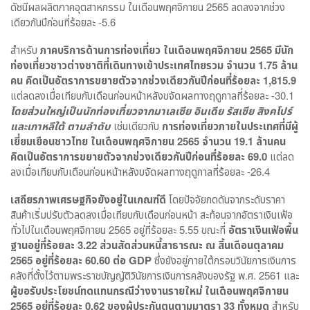
ดัชนีผลผลิตภาคอุตสาหกรรม ในเดือนพฤศจิกายน 2565 ลดลงจากช่วง
เดียวกันปีก่อนที่ร้อยละ -5.6
สำหรับ
ภาคบริการด้านการท่องเที่ยว ในเดือนพฤศจิกายน
2565
มีนัก
ท่องเที่ยวชาวต่างชาติที่เดินทางเข้าประเทศไทยรวม จำนวน
1.75
ล้าน
คน คิดเป็นอัตราการขยายตัวจากช่วงเดียวกันปีก่อนที่ร้อยละ
1,815.9
แต่ลดลงเมื่อเทียบกับเดือนก่อนหน้าหลังขจัดผลทางฤดูกาลที่ร้อยละ -30.1
โดยส่วนใหญ่เป็นนักท่องเที่ยวจากมาเลเซีย อินเดีย รัสเซีย สิงคโปร์
และเกาหลีใต้ ตามลำดับ
เช่นเดียวกับ
การท่องเที่ยวภายในประเทศที่มีผู้
เยี่ยมเยือนชาวไทย ในเดือนพฤศจิกายน
2565
จำนวน
19.1
ล้านคน
คิดเป็นอัตราการขยายตัวจากช่วงเดียวกันปีก่อนที่ร้อยละ
69.0
แต่ลด
ลงเมื่อเทียบกับเดือนก่อนหน้าหลังขจัดผลทางฤดูกาลที่ร้อยละ -26.4
เสถียรภาพเศรษฐกิจยังอยู่ในเกณฑ์ดี
โดยปัจจัยกดดันจากระดับราคา
สินค้าเริ่มปรับตัวลดลงเมื่อเทียบกับเดือนก่อนหน้า สะท้อนจากอัตราเงินเฟ้อ
ทั่วไปในเดือนพฤศจิกายน 2565 อยู่ที่ร้อยละ 5.55 ขณะที่
อัตราเงินเฟ้อพื้น
ฐานอยู่ที่ร้อยละ
3.22
ส่วนสัดส่วนหนี้สาธารณะ ณ สิ้นเดือนตุลาคม
2565
อยู่ที่ร้อยละ
60.60
ต่อ
GDP
ซึ่งยังอยู่ภายใต้กรอบวินัยการเงินการ
คลังที่ตั้งไว้ตามพระราชบัญญัติวินัยการเงินการคลังของรัฐ พ.ศ. 2561 และ
ผู้ขอรับประโยชน์ทดแทนกรณีว่างงานรายใหม่ ในเดือนพฤศจิกายน
2565
อยู่ที่ร้อยละ
0.62
ของผู้ประกันตนตามมาตรา
33
ทั้งหมด
สำหรับ