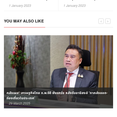
พนักงานเข้าออฟฟิศกับจ้าง
1 January 2023
1 January 2023
ชั่วคราว￼
YOU MAY ALSO LIKE
คลังเผย! เศรษฐกิจไทย ก.พ.68 ยังแกร่ง หลังรับอานิสงส์ ‘ภาคส่งออก-
ท่องเที่ยวในประเทศ’
29 March 2025