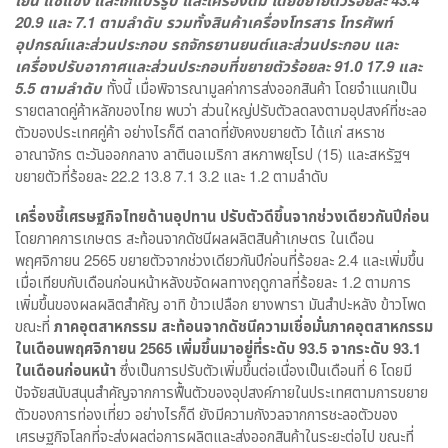
เย็น แช่แข็ง และไก่แปรรูป และเครื่องดื่ม โดยขยายตัวร้อยละ
43.4
20.9
และ
7.1
ตามลำดับ รวมทั้งสินค้าเครื่องโทรสาร โทรศัพท์
อุปกรณ์และส่วนประกอบ รถจักรยานยนต์และส่วนประกอบ และ
เครื่องปรับอากาศและส่วนประกอบที่ขยายตัวร้อยละ
91.0 17.9
และ
5.5
ตามลำดับ
ทั้งนี้ เมื่อพิจารณามูลค่าการส่งออกสินค้า โดยจำแนกเป็น
รายตลาดคู่ค้าหลักของไทย พบว่า ส่วนใหญ่ปรับตัวลดลงตามอุปสงค์ที่ชะลอ
ตัวของประเทศคู่ค้า อย่างไรก็ดี ตลาดที่ยังคงขยายตัว ได้แก่ สหราช
อาณาจักร ตะวันออกกลาง ลาตินอเมริกา สหภาพยุโรป (15) และสหรัฐฯ
ขยายตัวที่ร้อยละ 22.2 13.8 7.1 3.2 และ 1.2 ตามลำดับ
เครื่องชี้เศรษฐกิจไทยด้านอุปทาน ปรับตัวดีขึ้นจากช่วงเดียวกันปีก่อน
โดยภาคการเกษตร สะท้อนจากดัชนีผลผลิตสินค้าเกษตร ในเดือน
พฤศจิกายน 2565 ขยายตัวจากช่วงเดียวกันปีก่อนที่ร้อยละ 2.4 และเพิ่มขึ้น
เมื่อเทียบกับเดือนก่อนหน้าหลังขจัดผลทางฤดูกาลที่ร้อยละ 1.2 ตามการ
เพิ่มขึ้นของผลผลิตสำคัญ อาทิ ข้าวเปลือก ยางพารา มันสำปะหลัง ข้าวโพด
ขณะที่
ภาคอุตสาหกรรม สะท้อนจากดัชนีความเชื่อมั่นภาคอุตสาหกรรม
ในเดือนพฤศจิกายน
2565
เพิ่มขึ้นมาอยู่ที่ระดับ
93.5
จากระดับ
93.1
ในเดือนก่อนหน้า
ซึ่งเป็นการปรับตัวเพิ่มขึ้นต่อเนื่องเป็นเดือนที่ 6 โดยมี
ปัจจัยสนับสนุนสำคัญจากการฟื้นตัวของอุปสงค์ภายในประเทศตามการขยาย
ตัวของการท่องเที่ยว อย่างไรก็ดี ยังมีความกังวลจากการชะลอตัวของ
เศรษฐกิจโลกที่จะส่งผลต่อการผลิตและส่งออกสินค้าในระยะต่อไป ขณะที่