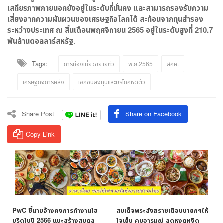
เสถียรภาพภายนอกยังอยู่ในระดับที่มั่นคง และสามารถรองรับความ
เสี่ยงจากความผันผวนของเศรษฐกิจโลกได้ สะท้อนจากทุนสำรอง
ระหว่างประเทศ ณ สิ้นเดือนพฤศจิกายน
2565
อยู่ในระดับสูงที่
210.7
พันล้านดอลลาร์สหรัฐ
.
Tags:
การท่องเที่ยวขยายตัว
พ.ย.2565
สศค.
เศรษฐกิจการคลัง
เอกชนลงทุนและบริโภคหดตัว
Share Post
Share on Facebook
Copy Link
PwC ชี้นายจ้างคงการทำงานไฮ
สมเด็จพระสังฆราชเตือนนายกฯให้
บริดในปี 2566 แนะสร้างสมดุล
ใจเย็น คุมอารมณ์ ลดหงุดหงิด