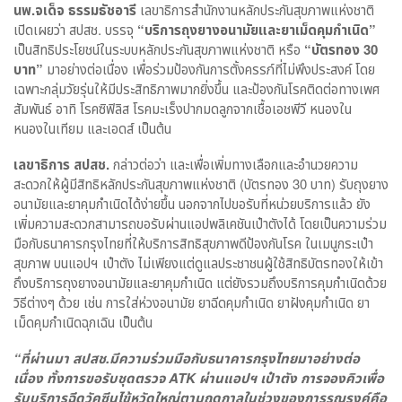
นพ.จเด็จ ธรรมธัชอารี
เลขาธิการสำนักงานหลักประกันสุขภาพแห่งชาติ
เปิดเผยว่า สปสช. บรรจุ
“บริการถุงยางอนามัยและยาเม็ดคุมกำเนิด”
เป็นสิทธิประโยชน์ในระบบหลักประกันสุขภาพแห่งชาติ หรือ
“บัตรทอง 30
บาท”
มาอย่างต่อเนื่อง เพื่อร่วมป้องกันการตั้งครรภ์ที่ไม่พึงประสงค์ โดย
เฉพาะกลุ่มวัยรุ่นให้มีประสิทธิภาพมากยิ่งขึ้น และป้องกันโรคติดต่อทางเพศ
สัมพันธ์ อาทิ โรคซิฟิลิส โรคมะเร็งปากมดลูกจากเชื้อเอชพีวี หนองใน
หนองในเทียม และเอดส์ เป็นต้น
เลขาธิการ สปสช.
กล่าวต่อว่า และเพื่อเพิ่มทางเลือกและอำนวยความ
สะดวกให้ผู้มีสิทธิหลักประกันสุขภาพแห่งชาติ (บัตรทอง 30 บาท) รับถุงยาง
อนามัยและยาคุมกำเนิดได้ง่ายขึ้น นอกจากไปขอรับที่หน่วยบริการแล้ว ยัง
เพิ่มความสะดวกสามารถขอรับผ่านแอปพลิเคชันเป๋าตังได้ โดยเป็นความร่วม
มือกับธนาคารกรุงไทยที่ให้บริการสิทธิสุขภาพดีป้องกันโรค ในเมนูกระเป๋า
สุขภาพ บนแอปฯ เป๋าตัง ไม่เพียงแต่ดูแลประชาชนผู้ใช้สิทธิบัตรทองให้เข้า
ถึงบริการถุงยางอนามัยและยาคุมกำเนิด แต่ยังรวมถึงบริการคุมกำเนิดด้วย
วิธีต่างๆ ด้วย เช่น การใส่ห่วงอนามัย ยาฉีดคุมกำเนิด ยาฝังคุมกำเนิด ยา
เม็ดคุมกำเนิดฉุกเฉิน เป็นต้น
“ที่ผ่านมา สปสช.มีความร่วมมือกับธนาคารกรุงไทยมาอย่างต่อ
เนื่อง ทั้งการขอรับชุดตรวจ ATK ผ่านแอปฯ เป๋าตัง การจองคิวเพื่อ
รับบริการฉีดวัคซีนไข้หวัดใหญ่ตามฤดูกาลในช่วงของการรณรงค์คือ