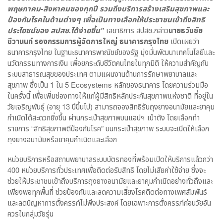
พฤษภาคม-สิงหาคมของทุกปี รวมถึงบริการสร้างเสริมสุขภาพและ
ป้องกันโรคในด้านต่างๆ เพื่อเป็นทางเลือกให้ประชาชนเข้าถึงสิทธิ
ประโยชน์ของ สปสช.ได้ง่ายขึ้น”
เลขาธิการ สปสช.กล่าว
นายธวัชชัย
ชีวานนท์ รองกรรมการผู้จัดการใหญ่ ธนาคารกรุงไทย
เปิดเผยว่า
ธนาคารกรุงไทย ในฐานะธนาคารพาณิชย์ของรัฐ มุ่งมั่นพัฒนาเทคโนโลยีและ
นวัตกรรมทางการเงิน เพื่อยกระดับชีวิตคนไทยในทุกมิติ ให้ความสำคัญกับ
ระบบสาธารณสุขของประเทศ ตามแผนงานด้านการรักษาพยาบาลและ
สุขภาพ ซึ่งเป็น 1 ใน 5 Ecosystems หลักของธนาคาร โดยความร่วมมือ
ในครั้งนี้ เพื่อเพิ่มช่องทางให้แก่ผู้มีสิทธิหลักประกันสุขภาพแห่งชาติ ที่อยู่ใน
วัยเจริญพันธุ์ (อายุ 13 ปีขึ้นไป) สามารถจองสิทธิรับถุงยางอนามัยและยาคุม
กำเนิดได้สะดวกยิ่งขึ้น ผ่านกระเป๋าสุขภาพบนแอปฯ เป๋าตัง โดยเลือกทำ
รายการ “สิทธิสุขภาพดีป้องกันโรค” บนกระเป๋าสุขภาพ ระบบจะเปิดให้เลือก
ถุงยางอนามัยหรือยาคุมกำเนิดและเลือก
หน่วยบริการหรือสถานพยาบาลระบบบัตรทองที่พร้อมเปิดให้บริการแล้วกว่า
400 หน่วยบริการทั่วประเทศเพื่อติดต่อรับสิทธิ โดยไม่เสียค่าใช้จ่าย ซึ่งจะ
ช่วยให้ประชาชนเข้าถึงบริการถุงยางอนามัยและยาคุมกำเนิดอย่างทั่วถึงและ
เพียงพอทุกพื้นที่ ช่วยป้องกันและลดความเสี่ยงโรคติดต่อทางเพศสัมพันธ์
และลดปัญหาการตั้งครรภ์ไม่พึงประสงค์ โดยเฉพาะการตั้งครรภ์ก่อนวัยอัน
ควรในกลุ่มวัยรุ่น