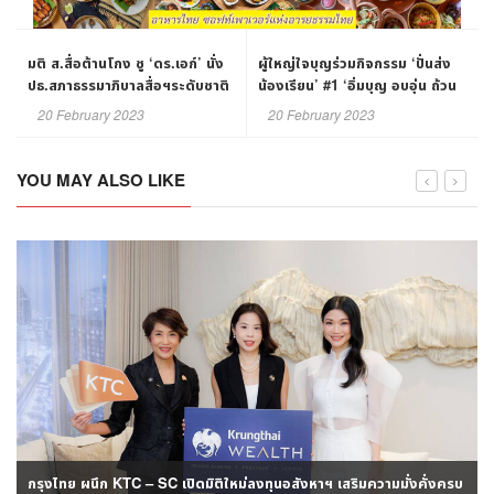
มติ ส.สื่อต้านโกง ชู ‘ดร.เอก์’ นั่ง
ผู้ใหญ่ใจบุญร่วมกิจกรรม ‘ปั่นส่ง
ปธ.สภาธรรมาภิบาลสื่อฯระดับชาติ
น้องเรียน’ #1 ‘อิ่มบุญ อบอุ่น ถ้วน
- ดึงคนรุ่นใหม่ร่วมสร้างบ้านเมือง
หน้า’
20 February 2023
20 February 2023
สุจริต
YOU MAY ALSO LIKE
กรุงไทย ผนึก KTC – SC เปิดมิติใหม่ลงทุนอสังหาฯ เสริมความมั่งคั่งครบ