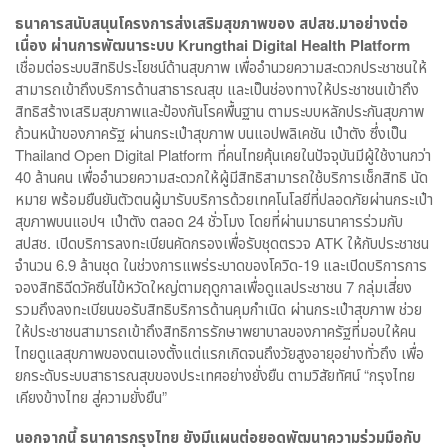
ธนาคารสนับสนุนโครงการส่งเสริมสุขภาพของ สปสช.มาอย่างต่อ
เนื่อง ผ่านการพัฒนาระบบ
Krungthai Digital Health Platform
เชื่อมต่อระบบสิทธิประโยชน์ด้านสุขภาพ เพื่ออำนวยความสะดวกประชาชนให้
สามารถเข้าถึงบริการด้านสาธารณสุข และเป็นช่องทางให้ประชาชนเข้าถึง
สิทธิสร้างเสริมสุขภาพและป้องกันโรคพื้นฐาน ตามระบบหลักประกันสุขภาพ
ถ้วนหน้าของภาครัฐ ผ่านกระเป๋าสุขภาพ บนแอปพลิเคชัน เป๋าตัง ซึ่งเป็น
Thailand Open Digital Platform ที่คนไทยคุ้นเคยในปัจจุบันมีผู้ใช้งานกว่า
40 ล้านคน เพื่ออำนวยความสะดวกให้ผู้มีสิทธิสามารถใช้บริการเช็กสิทธิ นัด
หมาย พร้อมยืนยันตัวตนผู้มารับบริการด้วยเทคโนโลยีที่ปลอดภัยผ่านกระเป๋า
สุขภาพบนแอปฯ เป๋าตัง ตลอด 24 ชั่วโมง โดยที่ผ่านมาธนาคารร่วมกับ
สปสช. เปิดบริการลงทะเบียนคัดกรองเพื่อรับชุดตรวจ ATK ให้กับประชาชน
จำนวน 6.9 ล้านชุด ในช่วงการแพร่ระบาดของโควิด-19 และเปิดบริการการ
จองสิทธิฉีดวัคซีนไข้หวัดใหญ่ตามฤดูกาลเพื่อดูแลประชาชน 7 กลุ่มเสี่ยง
รวมถึงลงทะเบียนขอรับสิทธิบริการด้านคุมกำเนิด ผ่านกระเป๋าสุขภาพ ช่วย
ให้ประชาชนสามารถเข้าถึงสิทธิการรักษาพยาบาลของภาครัฐที่มอบให้คน
ไทยดูแลสุขภาพของตนเองตั้งแต่แรกเกิดจนถึงวัยสูงอายุอย่างทั่วถึง เพื่อ
ยกระดับระบบสาธารณสุขของประเทศอย่างยั่งยืน ตามวิสัยทัศน์ “กรุงไทย
เคียงข้างไทย สู่ความยั่งยืน”
นอกจากนี้ ธนาคารกรุงไทย ยังมีแผนต่อยอดพัฒนาความร่วมมือกับ