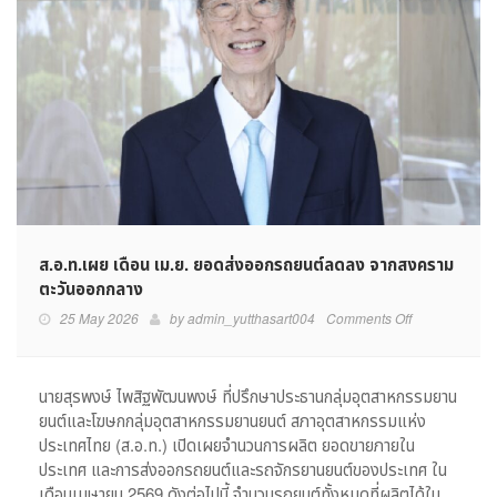
ส.อ.ท.เผย เดือน เม.ย. ยอดส่งออกรถยนต์ลดลง จากสงคราม
ตะวันออกกลาง
on
25 May 2026
by
admin_yutthasart004
Comments Off
ส.อ.ท.เผย
เดือน
เม.ย.
นายสุรพงษ์ ไพสิฐพัฒนพงษ์ ที่ปรึกษาประธานกลุ่มอุตสาหกรรมยาน
ยอด
ยนต์และโฆษกกลุ่มอุตสาหกรรมยานยนต์ สภาอุตสาหกรรมแห่ง
ส่ง
ประเทศไทย (ส.อ.ท.) เปิดเผยจำนวนการผลิต ยอดขายภายใน
ออก
ประเทศ และการส่งออกรถยนต์และรถจักรยานยนต์ของประเทศ ใน
รถยนต์
เดือนเมษายน 2569 ดังต่อไปนี้ จำนวนรถยนต์ทั้งหมดที่ผลิตได้ใน
ลดลง