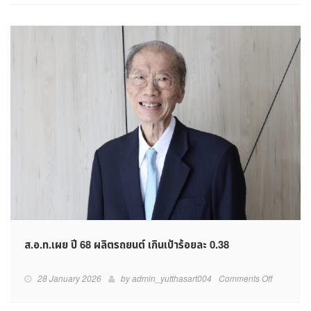
ส.อ.ท.เผย ปี 68 ผลิตรถยนต์ เกินเป้าร้อยละ 0.38
on
28 January 2026
by
admin_yutthasart004
Comments Off
ส.อ.ท.เผย
ปี