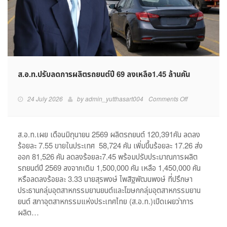
ส.อ.ท.ปรับลดการผลิตรถยนต์ปี 69 ลงเหลือ1.45 ล้านคัน
on
24 July 2026
by
admin_yutthasart004
Comments Off
ส.อ.ท.ปรับ
ลด
การ
ส.อ.ท.เผย เดือนมิถุนายน 2569 ผลิตรถยนต์ 120,391คัน ลดลง
ผลิต
ร้อยละ 7.55 ขายในประเทศ 58,724 คัน เพิ่มขึ้นร้อยละ 17.26 ส่ง
รถยนต์
ออก 81,526 คัน ลดลงร้อยละ7.45 พร้อมปรับประมาณการผลิต
ปี
รถยนต์ปี 2569 ลงจากเดิม 1,500,000 คัน เหลือ 1,450,000 คัน
69
หรือลดลงร้อยละ 3.33 นายสุรพงษ์ ไพสิฐพัฒนพงษ์ ที่ปรึกษา
ลง
ประธานกลุ่มอุตสาหกรรมยานยนต์และโฆษกกลุ่มอุตสาหกรรมยาน
เหลือ1.45
ล้าน
ยนต์ สภาอุตสาหกรรมแห่งประเทศไทย (ส.อ.ท.)เปิดเผยว่าการ
คัน
ผลิต…