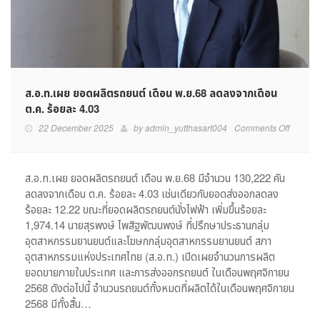
ส.อ.ท.เผย ยอดผลิตรถยนต์ เดือน พ.ย.68 ลดลงจากเดือน
ต.ค. ร้อยละ 4.03
on
22 December 2025
by
admin_yutthasart004
Comments Off
ส.อ.ท.เผ
ยอด
ผลิต
ส.อ.ท.เผย ยอดผลิตรถยนต์ เดือน พ.ย.68 มีจำนวน 130,222 คัน
รถยนต์
ลดลงจากเดือน ต.ค. ร้อยละ 4.03 เช่นเดียวกับยอดส่งออกลดลง
เดือน
ร้อยละ 12.22 ขณะที่ยอดผลิตรถยนต์นั่งไฟฟ้า เพิ่มขึ้นร้อยละ
พ.ย.68
1,974.14 นายสุรพงษ์ ไพสิฐพัฒนพงษ์ ที่ปรึกษาประธานกลุ่ม
ลด
อุตสาหกรรมยานยนต์และโฆษกกลุ่มอุตสาหกรรมยานยนต์ สภา
ลง
อุตสาหกรรมแห่งประเทศไทย (ส.อ.ท.) เปิดเผยจำนวนการผลิต
จาก
เดือน
ยอดขายภายในประเทศ และการส่งออกรถยนต์ ในเดือนพฤศจิกายน
ต.ค.
2568 ดังต่อไปนี้ จำนวนรถยนต์ทั้งหมดที่ผลิตได้ในเดือนพฤศจิกายน
ร้อย
2568 มีทั้งสิ้น…
ละ