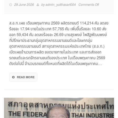
on
29 June 2026
by
admin_yutthasart004
Comments Off
ส.อ.ท.เผย
ยอด
ผลิต
ส.อ.ท.เผย เดือนพฤษภาคม 2569 ผลิตรถยนต์ 114,214 คัน ลดลง
รถยนต์
ร้อยละ 17.94 ขายในประเทศ 57,765 คัน เพิ่มขึ้นร้อยละ 10.60 ส่ง
เดือน
ออก 59,434 คัน ลดลงร้อยละ 26.69 นายสุรพงษ์ ไพสิฐพัฒนพงษ์
พ.ค.69
ที่ปรึกษาประธานกลุ่มอุตสาหกรรมยานยนต์และโฆษกกลุ่ม
มี
อุตสาหกรรมยานยนต์ สภาอุตสาหกรรมแห่งประเทศไทย (ส.อ.ท.)
จำนวน
เปิดเผยจำนวนการผลิต ยอดขายภายในประเทศ และการส่งออก
114,214
คัน
รถยนต์และรถจักรยานยนต์ของประเทศ ในเดือนพฤษภาคม 2569
ลด
ดังต่อไปนี้ จำนวนรถยนต์ทั้งหมดที่ผลิตได้ในเดือนพฤษภาคม…
ลง
ร้อย
READ MORE
ละ
17.94