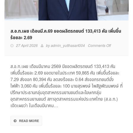
ส.อ.ท.เผย เดือนมี.ค.69 ยอดผลิตรถยนต์ 133,413 คัน เพิ่มขึ้น
ร้อยละ 2.69
on
27 April 2026
by
admin_yutthasart004
Comments Off
ส.อ.ท.เผย
เดือน
มี.ค.69
ส.อ.ท.เผย เดือนมีนาคม 2569 มียอดผลิตรถยนต์ 133,413 คัน
ยอด
เพิ่มขึ้นร้อยละ 2.69 ยอดขายในประเทศ 59,865 คัน เพิ่มขึ้นร้อยละ
ผลิต
7.29 ส่งออก 80,394 คัน ลดลงร้อยละ 0.64 ส่งออกรถยนต์นั่ง
รถยนต์
ไฟฟ้า 3,060 คัน เพิ่มขึ้นร้อยละ 100 นายสุรพงษ์ ไพสิฐพัฒนพงษ์ ที่
133,413
ปรึกษาประธานกลุ่มอุตสาหกรรมยานยนต์และโฆษกกลุ่ม
คัน
อุตสาหกรรมยานยนต์ สภาอุตสาหกรรมแห่งประเทศไทย (ส.อ.ท.)
เพิ่ม
ขึ้น
เปิดเผยว่า ในเดือนมีนาคม…
ร้อย
ละ
READ MORE
2.69