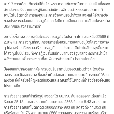
ละ 9.7 จากเดือนเดียวกันปีที่แล้วเพราะความเข้มงวดในการปล่อยสินเชื่อของ
สถาบันการเงินจากเศรษฐกิจและดัชนีผลผลิตอุตสาหกรรมในประเทศที่
เติบโตในอัตราต่ำ การลงทุนและการจ้างงานยังน่ากังวล ส่งผลให้อำนาจซื้อ
ของประชาชนอ่อนแอ เศรษฐกิจโลกยังมีความเสี่ยงจากความขัดแย้งระหว่าง
ประเทศและสงครามการค้า
อย่างไรก็ตามจากการเติบโตของเศรษฐกิจในประเทศไตรมาสหนึ่งปี2569 ที่
2.8% และการลงทุนที่คณะกรรมการส่งเสริมการลงทุนอนุมัติโครงการต่าง
ๆ ไปอาจช่วยสร้างงานสร้างเศรษฐกิจของประเทศเติบโตในอัตราสูงขึ้นหาก
ได้ลงทุนในปีนี้ รวมทั้งการกู้เงินสี่แสนล้านบาทของรัฐบาลที่จะลดการนำเข้า
พลังงานและเพิ่มการลงทุนที่จะเพิ่มการจ้างงานในประเทศไทยด้วย
ปัจจัยลบที่น่ากังวลมากคือ การขอปรับราคาขึ้นของชิ้นส่วนต่างๆ โดยอ้าง
สงครามตะวันออกกลาง ซึ่งจะซ้ำเติมต่อยอดขายและยอดผลิตรถยนต์ให้ลด
ลงด้วย จึงใคร่ขอให้ผู้ผลิตชิ้นส่วนและรถยนต์ไว้ในภาวะที่กำลังซื้อยังอ่อนแอ
ไประยะหนึ่ง
การส่งออกรถยนต์สำเร็จรูป ส่งออกได้ 60,190 คัน ลดลงจากเดือนที่แล้ว
ร้อยละ 25.13 และลดลงจากเดือนเมษายน 2568 ร้อยละ 8.43 ลดลงจาก
การส่งออกรถยนต์ไปตลาดตะวันออกกลาง 993 คัน ลดลงถึง 11,053 คัน
หรือร้อยละ 91.76 จากเมษายน 2568 จากสงครามระหว่าง สหรัฐอเมริกา