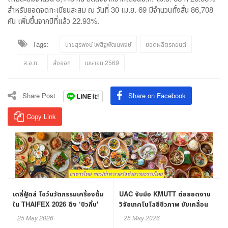
สำหรับยอดจดทะเบียนสะสม ณ วันที่ 30 เม.ย. 69 มีจำนวนทั้งสิ้น 86,708
คัน เพิ่มขึ้นจากปีที่แล้ว 22.93%.
Tags:
นายสุรพงษ์ ไพสิฐพัฒนพงษ์
ยอดผลิตรถยนต์
ส.อ.ท.
ส่งออก
เมษายน 2569
Share Post
Share on Facebook
Copy Link
เดลี่ฟู้ดส์ โชว์นวัตกรรมเครื่องดื่ม
UAC จับมือ KMUTT ต่อยอดงาน
ใน THAIFEX 2026 ดึง ‘บิวกิ้น'
วิจัยเทคโนโลยีชีวภาพ ขับเคลื่อน
สร้างสีสัน
นวัตกรรมสู่ภาคอุตสาหกรรม
25 May 2026
25 May 2026