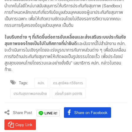
นำเทคโนโลยีใหม่มาสนับสนุนการให้บริการประกันภัยสุขภาพ (Sandbox)
การกำหนดหลักเกณฑ์เกี่ยวกับข้อมูลส่วนบุคคลของผู้เอาประกันภัยสุขภาพ
เป็นการเฉพาะ เพื่อให้เกิดความชัดเจนโดยไม่ต้องรอการตีความจากคณะ
กรรมการคุ้มครองข้อมูลส่วนบุคคล เป็นต้น
ในบริบทต่าง ๆ ที่เกิดขึ้นต่อการขับเคลื่อนและส่งเสริมระบบประกันภัย
สุขภาพของไทยเป็นไปในทิศทางที่น่ายินดี
และนับจากนี้ไปสำนักงาน คปภ.
จะดำเนินการในเชิงรุกโดยจะเร่งบูรณาการกับภาคส่วนต่าง ๆ เพื่อขับเคลื่อน
ภารกิจด้านประกันภัยสุขภาพให้เกิดผลเป็นรูปธรรมโดยเร็ว เพื่อประโยชน์
สูงสุดของคนไทยโดยรวมและอย่างยั่งยืน” เลขาธิการ คปภ. กล่าวในตอน
ท้าย.
Tags:
คปภ.
ดร.สุทธิพล ทวีชัยการ
ประกันสุขภาพเอกชนไทย
เร่งแก้ pain points
Share Post
Share on Facebook
Copy Link