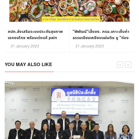
คปภ.ส่งเสริมระบบประกันสุขภาพ
"พิพัฒน์"เล็งชง. ครม.เคาะเก็บค่า
เอกชนไทย พร้อมเร่งแก้ pain
ธรรมเนียมเหยียบแผ่นดิน ชู "ท่อง
points ให้ผู้ทำประกัน
เที่ยว" เป็น วาระแห่งชาติ
31 January 2023
31 January 2023
YOU MAY ALSO LIKE