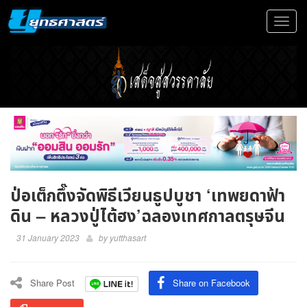
Toggle
navigat
ป่อเต็กตึ๊งจัดพิธีเวียนธูปบูชา ‘เทพยดาฟ้า
ดิน – หลวงปู่ไต้ฮง’ฉลองเทศกาลตรุษจีน
31 January 2023
by
yutthasart
Share Post
Share on Facebook