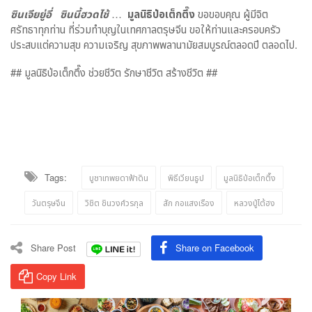
ซินเจียยู่อี่ ซินนี้ฮวดไช้
…
มูลนิธิป่อเต็กตึ๊ง
ขอขอบคุณ ผู้มีจิต
ศรัทธาทุกท่าน ที่ร่วมทำบุญในเทศกาลตรุษจีน ขอให้ท่านและครอบครัว
ประสบแต่ความสุข ความเจริญ สุขภาพพลานามัยสมบูรณ์ตลอดปี ตลอดไป.
## มูลนิธิป่อเต็กตึ๊ง ช่วยชีวิต รักษาชีวิต สร้างชีวิต ##
Tags:
บูชาเทพยดาฟ้าดิน
พิธีเวียนธูป
มูลนิธิป่อเต็กตึ๊ง
วันตรุษจีน
วิชิต ชินวงศ์วรกุล
สัก กอแสงเรือง
หลวงปู่ไต้ฮง
Share Post
Share on Facebook
Copy Link