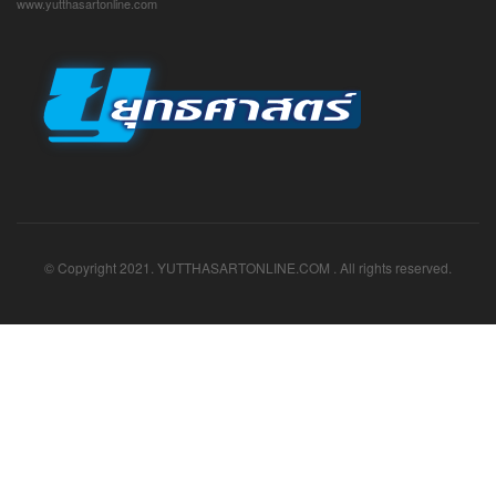
www.yutthasartonline.com
© Copyright 2021. YUTTHASARTONLINE.COM . All rights reserved.