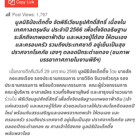
Copy Link
Post Views:
1,797
มูลนิธิป่อเต็กตึ๊ง จัดพิธีเวียนธูปศักดิ์สิทธิ์ เนื่องใน
เทศกาลตรุษจีน ประจำปี 2566 เพื่อตั้งจิตอธิษฐาน
ระลึกถึงเทพยดาฟ้าดิน และหลวงปู่ไต้ฮง ให้ตนเอง
และครอบครัว รวมถึงประเทศชาติ อยู่เย็นเป็นสุข
ปราศจากโรคภัย เฮงๆ ตลอดปีกระต่ายทอง
(ชมภาพ
บรรยากาศภายในงานพิธีฯ)
เมื่อกลางดึกคืนวันที่ 29 มกราคม 2566
มูลนิธิป่อเต็กตึ๊ง
โดย
นายสัก
กอแสงเรือง รองประธานกรรมการ นายวิชิต ชินวงศ์วรกุล รอง
ประธานกรรมการ พร้อมด้วยคณะกรรมการ คณะผู้ช่วยกรรมการ
คณะผู้บริหาร อาสาสมัคร รวมทั้งศิษยานุศิษย์ และสาธุชนจำนวนมาก
ร่วมใน
พิธีเวียนธูปศักดิ์สิทธิ์ เพื่อตั้งจิตอธิษฐานเทพยดาฟ้าดิน (เจ้า
แห่งสวรรค์) และหลวงปู่ไต้ฮง ช่วยดลบันดาลให้ประสบโชคดีตลอดปี
ใหม่ พร้อมกับสรรเสริญและขอพรจากเทพเจ้า ให้ตนเอง และ
ครอบครัว รวมถึงประเทศชาติ อยู่เย็นเป็นสุข ปราศจากโรคภัย เฮงๆ
ตลอดปีกระต่ายทอง ณ ศาลเจ้าไต้ฮงกง มูลนิธิป่อเต็กตึ๊ง
พลับพลาไชย