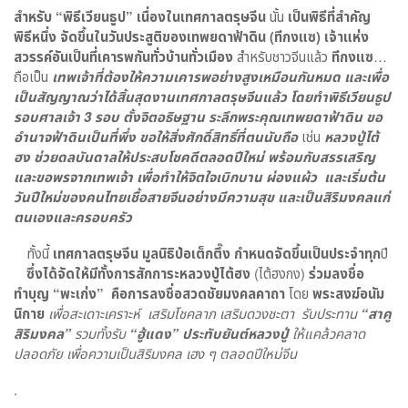
สำหรับ
“พิธีเวียนธูป” เนื่องในเทศกาลตรุษจีน
นั้น
เป็นพิธีที่สำคัญ
พิธีหนึ่ง จัดขึ้นในวันประสูติของเทพยดาฟ้าดิน (ทีกงแซ) เจ้าแห่ง
สวรรค์อันเป็นที่เคารพกันทั่วบ้านทั่วเมือง
สำหรับชาวจีนแล้ว
ทีกงแซ
…
ถือเป็น
เทพเจ้าที่ต้องให้ความเคารพอย่างสูงเหมือนกันหมด และเพื่อ
เป็นสัญญาณว่าได้สิ้นสุดงานเทศกาลตรุษจีนแล้ว โดยทำพิธีเวียนธูป
รอบศาลเจ้า
3 รอบ ตั้งจิตอธิษฐาน ระลึกพระคุณเทพยดาฟ้าดิน ขอ
อำนาจฟ้าดินเป็นที่พึ่ง ขอให้สิ่งศักดิ์สิทธิ์ที่ตนนับถือ
เช่น
หลวงปู่ไต้
ฮง ช่วยดลบันดาลให้ประสบโชคดีตลอดปีใหม่ พร้อมกับสรรเสริญ
และขอพรจากเทพเจ้า เพื่อทำให้จิตใจเบิกบาน ผ่องแผ้ว และเริ่มต้น
วันปีใหม่ของคนไทยเชื้อสายจีนอย่างมีความสุข และเป็นสิริมงคลแก่
ตนเองและครอบครัว
ทั้งนี้
เทศกาลตรุษจีน มูลนิธิป่อเต็กตึ๊ง กำหนดจัดขึ้นเป็นประจำทุก
ปี
ซึ่งได้จัดให้มีทั้งการสักการะหลวงปู่ไต้ฮง
(ไต้ฮงกง)
ร่วมลงชื่อ
ทำบุญ “พะเก่ง” คือการลงชื่อสวดชัยมงคลคาถา
โดย
พระสงฆ์อนัม
นิกาย
เพื่อสะเดาะเคราะห์ เสริมโชคลาภ เสริมดวงชะตา รับประทาน
“สาคู
สิริมงคล”
รวมทั้งรับ
“ฮู้แดง” ประทับยันต์หลวงปู่
ให้แคล้วคลาด
ปลอดภัย เพื่อความเป็นสิริมงคล เฮง ๆ ตลอดปีใหม่จีน
.