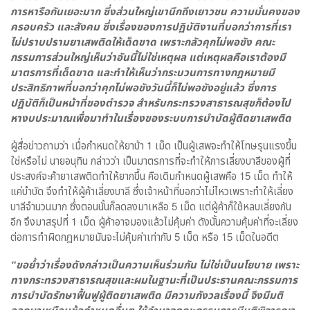
การหารือกันเยอะมาก ซึ่งส่วนใหญ่เขานึกถึงเยาวชน ความมั่นคงของ
ครอบครัว และสังคม ซึ่งเรื่องของการปฏิบัติงานที่บอกว่าการที่เรา
ไม่ปราบปรามยาเสพติดให้เด็ดขาด เพราะกลัวคุกไม่พอขัง คณะ
กรรมการส่วนใหญ่เห็นว่าอันนี้ไม่ใช่เหตุผล แต่เหตุผลคือเราต้องมี
มาตรการที่เด็ดขาด และทำให้เห็นว่ากระบวนการทางกฎหมายมี
ประสิทธิภาพที่บอกว่าคุกไม่พอขังวันนี้ก็ไม่พอขังอยู่แล้ว ซึ่งการ
ปฏิบัติก็เป็นหน้าที่ของตำรวจ สำหรับกระทรวงสาธารณสุขก็ต้องไป
หางบประมาณเพื่อมาทำในเรื่องของระบบการบำบัดผู้ติดยาเสพติด
ผู้สื่อข่าวถามว่า เมื่อกำหนดให้ยาบ้า 1 เม็ด เป็นผู้เสพจะทำให้โทษรุนแรงขึ้น
ใช่หรือไม่ นายอนุทิน กล่าวว่า เป็นมาตรการที่จะทำให้การเลี่ยงบาลีของผู้ที่
ประสงค์จะค้ายาเสพติดทำให้ยากขึ้น คือเดิมกำหนดผู้เสพคือ 15 เม็ด ทำให้
แค่บำบัด จึงทำให้ผู้ค้าเลี่ยงบาลี ซึ่งเจ้าหน้าที่บอกว่าไม่ไหวเพราะทำให้เลี่ยง
บาลีจำนวนมาก ซึ่งตอนนั้นก็ลดลงมาเหลือ 5 เม็ด แต่ผู้ค้าก็ใช้หลบเลี่ยงกัน
อีก จึงมาสรุปที่ 1 เม็ด ผู้ค้าอาจมองแล้วไม่คุ้มค่า ดังนั้นความคุ้มค่าที่จะเลี่ยง
ต่อการทำผิดกฎหมายมันจะไม่คุ้มค่าเท่ากับ 5 เม็ด หรือ 15 เม็ดในอดีต
“ขอย้ำว่าเรื่องดังกล่าวเป็นความเห็นร่วมกัน ไม่ใช่เป็นนโยบาย เพราะ
ทางกระทรวงสาธารณสุขและผมในฐานะที่เป็นประธานคณะกรรมการ
การบำบัดรักษาฟื้นฟูผู้ติดยาเสพติด มีความกังวลเรื่องนี้ จึงมีมติ