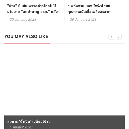
"พิธา" ยืนยัน พรรคก้าวไกลไม่มี
ก.พลังงาน แจง ไฟฟ้าไทยมี
นโยบาย "ลดบำนาญ ขรก." หลัง
คุณภาพเน้นเชื้อเพลิงสะอาด
ข่าวปลอมระบาดซ้ำ
30 January 2023
30 January 2023
YOU MAY ALSO LIKE
สมการ ‘น้ำเงิน’ เปลี๊ยนไป๋?.
1 August 2026