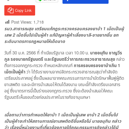
Copy Link
Post Views:
1,718
รมว.สาธารณสุข เตรียมแก้กฎระทรวงครอบครองยาบ้า 1 เม็ดเป็นผู้
เสพ 2 เม็ดขึ้นไปเป็นผู้ค้า แก้ปัญหาผู้ค้าเลี่ยงบาลี-ขายยากขึ้น ยก
ระดับมาตรการกฎหมายให้เด็ดขาด
วันที่ 30 ม.ค. 2566 ที่ ทำเนียบรัฐบาล เวลา 10.00 น.
นายอนุทิน ชาญวีร
กูล รองนายกรัฐมนตรี และรัฐมนตรีว่าการกระทรวงสาธารณสุข
กล่าว
ถึงการออกกฎกระทรวง กำหนดหลักเกณฑ์
การครอบครองยาบ้าเกิน 1
เม็ดเป็นผู้ค้า
ว่า ได้รับรายงานจากปลัดกระทรวงสาธารณสุขว่ากำลังจัด
เตรียมประกาศอยู่ ซึ่งเป็นผลมาจากคณะกรรมการการบำบัดรักษาฟื้นฟูผู้ติด
ยาเสพติด และจะมีการนำเสนอให้ตนได้ลงนาม ขณะนี้กำลังเตรียมเอกสาร
อยู่ ซึ่งมาตรการนี้เป็นร่างของกฎกระทรวง ซึ่งจะต้องนำเสนอให้คณะ
รัฐมนตรีเห็นชอบด้วยก่อนประกาศในราชกิจจานุเบกษา
เมื่อถามว่าการกำหนดให้ยาบ้า 1 เม็ดเป็นผู้เสพ ยาบ้า 2 เม็ดขึ้นไป
เป็นผู้ค้าจะทำให้สถานการณ์ยาเสพติดดีขึ้นหรือไม่ นายอนุทิน กล่าว
ว่า เรื่องนี้หน่วยงานที่เกี่ยวข้องภายใต้คณะกรรมการดังกล่าวได้มี