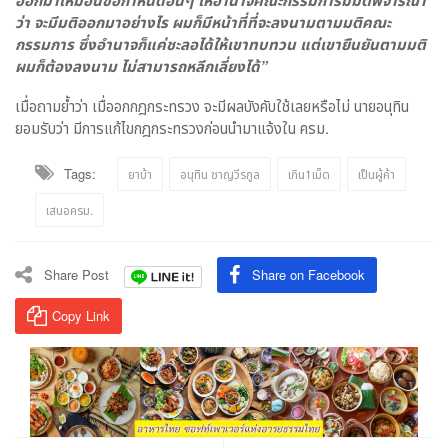
ออกมาเหมือนข้อกำหนดอื่นๆ ให้อำนาจคณะกรรมการมีมติพิจารณา
ว่า จะมีมติออกมาอย่างไร ผมก็มีหน้าที่ที่จะลงนามตามมติคณะ
กรรมการ ซึ่งอำนาจก็แค่ชะลอได้ให้เขาทบทวน แต่เขายืนยันตามมติ
ผมก็ต้องลงนาม ไม่สามารถหลีกเลี่ยงได้”
เมื่อถามย้ำว่า เมื่ออกกฎกระทรวง จะมีผลบังคับใช้เลยหรือไม่ นายอนุทิน
ยอมรับว่า มีการแก้ไขกฎกระทรวงก่อนนำมาแจ้งใน ครม.
Tags:
ยาบ้า
อนุทิน ชาญวีรกูล
เกิน1เม็ด
เป็นผู้ค้า
เสนอครม.
Share Post
Share on Facebook
Copy Link