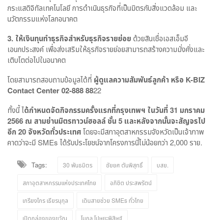
กระแสดิจิทัลเทคโนโลยี การดำเนินธุรกิจที่เป็นมิตรกับสิ่งแวดล้อม และ
นวัตกรรมแห่งโลกอนาคต
3. ให้เงินทุนทำธุรกิจสำหรับธุรกิจรายย่อย
ด้วยสินเชื่อเอสเอ็มอี
เอนกประสงค์ เพื่อส่งเสริมให้ธุรกิจรายย่อยสามารถสร้างความมั่งคั่งและ
เติบโตต่อไปในอนาคต
โดยสามารถสอบถามข้อมูลได้ที่
ผู้ดูแลความสัมพันธ์ลูกค้า หรือ
K-BIZ
Contact Center
02-888 88
22
ทั้งนี้ ไ
ด้กำหนดจัดกิจกรรมครั้งแรกที่กรุงเทพฯ ในวันที่ 31 มกราคม
2566 ณ สามย่านมิตรทาวน์ฮอลล์ ชั้น 5 และหลังจากนั้นจะสัญจรไป
อีก 20 จังหวัดทั่วประเทศ
โดยจะมีสภาอุตสาหกรรมจังหวัดเป็นเจ้าภาพ
คาดว่าจะมี SMEs ได้รับประโยชน์จากโครงการนี้ไม่น้อยกว่า 2,000 ราย.
Tags:
30 พันธมิตร
ชัยยศ ตันพิสุทธิ์
บสย.
สภาอุตสาหกรรมแห่งประเทศไทย
อภิชิต ประสพรัตน์
เกรียงไกร เธียรนุกุล
เดินสายช่วย SMEs ทั่วไทย
เปิดกล่องของขวัญ
โมกุล โปษยะพิสิษฐ์