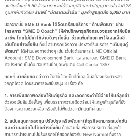
วงเงินตั้งแต่ 5-50 ล้านบาท หากได้รับอนุมัติและทำสัญญาภายในวันที่ 28
กุมภาพันธ์ 2566
รับฟรี “บัตรเติมน้ำมัน” มูลค่าสูงสุดถึง 5,000 บาท
นอกจากนั้น
SME D Bank
ได้จัดเตรียมบริการ “ด้านพัฒนา” ผ่าน
โครงการ
“SME D Coach”
ให้คำปรึกษาธุรกิจครบวงจรจากโค้ชมือ
อาชีพ โดยไม่มีค่าใช้จ่ายใดๆ ทั้งสิ้น ช่วยเพิ่มศักยภาพให้เอสเอ็มอี
เติบโตอย่างยั่งยืน
ทั้งนี้ สามารถแจ้งความประสงค์รับบริการ
“เติมทุนคู่
พัฒนา”
ได้ผ่านช่องทางต่างๆ เช่น เว็บไซต์ธนาคาร LINE Official
Account : SME Development Bank และสาขาของ SME D Bank
ทั่วประเทศ เป็นต้น สอบถามข้อมูลเพิ่มเติม Call Center 1357
ขณะที่
นายชัยยศ
กล่าวว่า ในปีนี้น่าจะเป็นปีที่เอสเอ็มอีต้องปรับตัวหลัง
วิกฤตโควิด โดยธนาคารจะสนับสนุน 3 เรื่อง คือ
1. การเพิ่มสภาพคล่องให้แก่ธุรกิจ และลดภาระค่าใช้จ่ายให้แก่ลูกค้า
ด้วยวงเงินสินเชื่อฟื้นฟู เพื่อบรรเทาความเดือดร้อนให้แก่ลูกค้าธุรกิจที่ยัง
ต้องการความช่วยเหลือ หรือยังไม่ฟื้นตัวจากวิกฤตที่ผ่านมา
2. สนับสนุนการลงทุน ปรับปรุง หรือพัฒนาให้ธุรกิจสามารถแข่งขัน
และดำเนินต่อไปได้อย่างยั่งยืน
ด้วยสินเชื่อเพื่อการปรับตัว ซึ่งลูกค้า
สามารถนำเงินทุนไปปรับธุรกิจให้สอดคล้องกับ New Normal ทั้งจาก