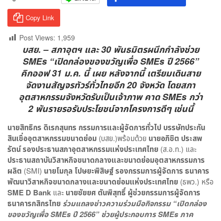
Copy Link
Post Views:
1,959
บสย. – สภาอุตฯ และ 30 พันธมิตรผนึกกำลังช่วย
SMEs “เปิดกล่องของขวัญเพื่อ SMEs ปี 2566”
คิกออฟ 31 ม.ค. นี้ เผย หลังจากนี้ เตรียมเดินสาย
จัดงานสัญจรทัวร์ทั่วไทยอีก 20 จังหวัด โดยสภา
อุตสาหกรรมจังหวัดรับเป็นเจ้าภาพ คาด SMEs กว่า
2 พันรายรอรับประโยชน์จากโครงการดีๆ เช่นนี้
นายสิทธิกร ดิเรกสุนทร กรรมการและผู้จัดการทั่วไป บรรษัทประกัน
สินเชื่ออุตสาหกรรมขนาดย่อม
(บสย.)พร้อมด้วย
นายอภิชิต ประสพ
รัตน์ รองประธานสภาอุตสาหกรรมแห่งประเทศไทย
(ส.อ.ท.) และ
ประธานสถาบันวิสาหกิจขนาดกลางและขนาดย่อมอุตสาหกรรมการ
ผลิต
(SMI)
นายโมกุล โปษยะพิสิษฐ์ รองกรรมการผู้จัดการ ธนาคาร
พัฒนาวิสาหกิจขนาดกลางและขนาดย่อมแห่งประเทศไทย
(ธพว.) หรือ
SME D Bank
และ
นายชัยยศ ตันพิสุทธิ์ ผู้ช่วยกรรมการผู้จัดการ
ธนาคารกสิกรไทย
ร่วมแถลงข่าวความร่วมมือกิจกรรม “เปิดกล่อง
ของขวัญเพื่อ SMEs ปี 2566” ช่วยผู้ประกอบการ SMEs ภาค