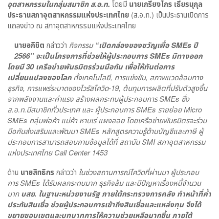
อุตสาหกรรมในกลุ่มสมาชิก ส.อ.ท.
โดยมี
นายเกรียงไกร เธียรนุกุล
ประธานสภาอุตสาหกรรมแห่งประเทศไทย
(ส.อ.ท.) เป็นประธานเปิดการ
แถลงข่าว ณ สภาอุตสาหกรรมแห่งประเทศไทย
นายอภิชิต
กล่าวว่า
กิจกรรม
“
เปิดกล่องของขวัญเพื่อ
SMEs
ปี
2566
”
จะเป็นโครงการที่ช่วยให้ผู้ประกอบการ
SMEs
มีทางออก
โดยมี 30 เครือข่ายพันธมิตรร่วมมือกัน เพื่อให้ทันต่อการ
เปลี่ยนแปลงของโลก
ทั้งเทคโนโลยี
,
การแข่งขัน
,
สภาพแวดล้อมทาง
ธุรกิจ
,
การแพร่ระบาดของไวรัสโควิด-19
,
ต้นทุนการผลิตที่ปรับตัวสูงขึ้น
จากพลังงานและค่าแรง สร้างผลกระทบผู้ประกอบการ
SMEs
ซึ่ง
ส.อ.ท.มีสมาชิกทั่วประเทศ และ ผู้ประกอบการ
SMEs
รายย่อย
Micro
SMEs
กลุ่มพ่อค้า แม่ค้า หาบเร่ แผงลอย โดยเครือข่ายพันธมิตรจะร่วม
มือกันส่งเสริมและพัฒนา
SMEs
หลักสูตรความรู้ด้านบัญชีและภาษี ผู้
ประกอบการสามารถสอบถามข้อมูลได้ที่ สถาบัน
SMI
สภาอุตสาหกรรม
แห่งประเทศไทย
Call Center
1453
ด้าน
นายสิทธิกร
กล่าวว่า
ในช่วงสถานการณ์โควิดที่ผ่านมา ผู้ประกอบ
การ SMEs ได้รับผลกระทบมาก ธุรกิจล้ม และมีปัญหาเรื่องหนี้จำนวน
มาก
บสย. ในฐานะหน่วยงานรัฐ ภายใต้กระทรวงการคลัง ทำหน้าที่ค้ำ
ประกันสินเชื่อ ช่วยผู้ประกอบการเข้าถึงสินเชื่อและแหล่งทุน จึงได้
ขยายขอบเขตและบทบาทการให้ความช่วยเหลือมากขึ้น ภายใต้