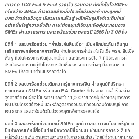
แนวคิด
TCG Fast & First รวดเร็ว รอบคอบ ที่หนึ่งในใจ SMEs
เคียงข้าง SMEs ก้าวเดินอย่างมั่นใจ เพื่อช่วยลูกค้าและลูกหนี้
บสย.ก้าวข้ามวิกฤต เยียวยาและฟื้นฟู พลิกฟื้นธุรกิจก้าวเดินใหม่
อย่างมั่นใจสู่ความยั่งยืน ภายใต้กลยุทธ์เชิงรุกเพื่อผู้ประกอบการ
SMEs ผ่านมาตรการ บสย.พร้อมช่วย ตลอดปี 2566 ใน 3 มิติ
คือ
มิติที่ 1 บสย.พร้อมช่วย
“
ค้ำประกันสินเชื่อ
”
เป็นหลักประกัน เติมทุน
เสริมสภาพคล่องทางการเงิน
ผ่านโครงการค้ำประกันสินเชื่อ พรก. สินเชื่อ
ฟื้นฟู ที่เป็นโครงการเงินกู้ดอกเบี้ยต่ำ และโครงการบีไอ 7 ที่มีโครงการค้ำ
ประกันหลากหลายคู่กับโครงการสินเชื่อของธนาคารต่างๆ ที่ออกมาช่วย
SMEs ให้กลับมาดำเนินธุรกิจต่อได้
มิติที่ 2 บสย.พร้อมช่วยเติมความรู้ทางการเงิน ผ่านศูนย์ที่ปรึกษา
ทางการเงิน
SMEs
หรือ บสย.
F.A. Center
ที่ประสบความสำเร็จอย่าง
สูงด้วยจำนวนผู้ขอใช้บริการมากกว่า 11,000ราย จากผู้เชี่ยวชาญทางการ
เงิน ปรับโครงสร้างหนี้ และหลักสูตรการอบรมที่ครอบคลุมด้านบัญชี การ
เงิน ธุรกิจ และเตรียมตัวในช่วงวิกฤตเพื่อการขอสินเชื่อ
มิติที่ 3 บสย.พร้อมช่วยแก้หนี้
SMEs
ลูกค้า บสย. ตามนโยบายรัฐบาล
ปีแห่งการแก้หนี้ยั่งยืนต่อเนื่องจากปีที่ผ่านมา ผ่านมาตรการ 3 สี
แก้
หนี้ยั่งยืน 3 ระดับ ตามความสามารถในการผ่อนชำระ โดยปีที่ผ่านมาสามารถ