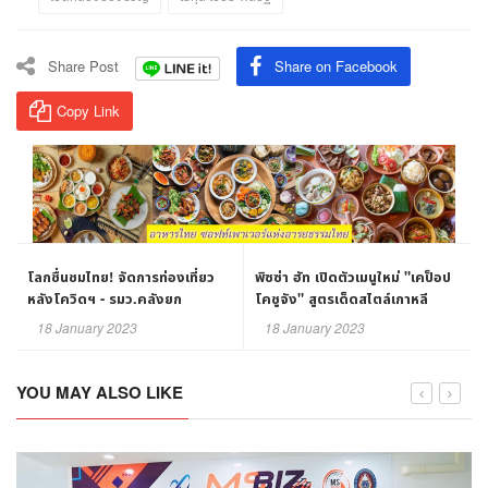
Share Post
Share on Facebook
Copy Link
โลกชื่นชมไทย! จัดการท่องเที่ยว
พิซซ่า ฮัท เปิดตัวเมนูใหม่ "เคป็อป
หลังโควิดฯ - รมว.คลังยก
โคชูจัง" สูตรเด็ดสไตล์เกาหลี
ยุทธศาสตร์ 5F ดูดนักเที่ยวต่าง
เอาใจกลุ่มแฟนคลับเกาหลีในไทย
18 January 2023
18 January 2023
ชาติเข้าประเทศ￼
YOU MAY ALSO LIKE