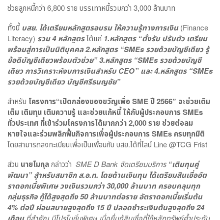
ช่วยลูกหนี้กว่า 6,800 ราย บรรเทาหนี้รวมกว่า 3,000 ล้านบาท
ทั้งนี้
บสย. ได้เตรียมหลักสูตรอบรม ให้ความรู้ทางการเงิน
(Finance
Literacy)
รวม 4 หลักสูตร
ได้แก่
1.หลักสูตร
“
ตั้งรับ ปรับตัว เตรียม
พร้อมสู่การเป็นนิติบุคคล 2.หลักสูตร
“SMEs
รวยด้วยบัญชีเดียว รู้
ข้อดีบัญชีเดียวพร้อมตัวช่วย
”
3.หลักสูตร
“SMEs
รวยด้วยบัญชี
เดียว การวิเคราะห์งบการเงินสำหรับ
CEO”
และ 4.หลักสูตร
“SMEs
รวยด้วยบัญชีเดียว บัญชีศรีธนญชัย
”
สำหรับ
โครงการ
“
เปิดกล่องของขวัญเพื่อ
SME
ปี 2566
”
จะช่วยเติม
เต็ม เติมทุน เติมความรู้ และช่วยแก้หนี้ ให้กับผู้ประกอบการ
SMEs
ทั่วประเทศ ที่เข้าร่วมโครงการได้มากกว่า 2,000 ราย ช่วยต่อลม
หายใจและร่วมพลิกฟื้นกิจการเพื่อผู้ประกอบการ
SMEs
ครบทุกมิติ
โดยสามารถลงทะเบียนเพื่อเป็นเพื่อนกับ บสย.ได้ที่ไลน์ Line @TCG Frist
ส่วน
นายโมกุล
กล่าวว่า
SME D Bank
จัดเตรียมบริการ
“เติมทุนคู่
พัฒนา” สำหรับสมาชิก ส.อ.ท. โดยด้านเงินทุน ได้เตรียมสินเชื่ออัต
ราดอกเบี้่ยพิเศษ วงเงินรวมกว่า 30,000 ล้านบาท ครอบคลุมทุก
กลุ่มธุรกิจ กู้ได้สูงสุดถึง 50 ล้านบาทต่อราย อัตราดอกเบี้ยเริ่มต้น
4% ต่อปี ผ่อนสบายสูงสุดถึง 15 ปี ปลอดชำระเงินต้นสูงสุดถึง 24
เดือน
ที่สำคัญ มีโปรโมชั่นพิเศษ เมื่อยื่นกู้สินเชื่อที่ใช้หลักทรัพย์ค้ำประกัน