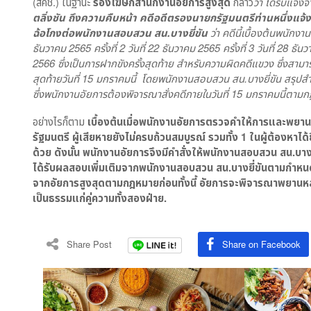
(สคช.) ในฐานะ
รองโฆษกสำนักงานอัยการสูงสุด
กล่าว
ว่า ได้รับแจ้ง
ตลิ่งชัน ถึงความคืบหน้า คดีอดีตรองนายกรัฐมนตรีท่านหนึ่งแ
ฉ้อโกงต่อพนักงานสอบสวน สน.บางยี่ขัน
ว่า คดีนี้เบื้องต้นพนักงา
ธันวาคม
25
65
ครั้งที่
2
วันที่
22
ธันวาคม
25
65
ครั้งที่
3
วันที่
28
ธันว
25
66
ซึ่งเป็นการฝากขังครั้งสุดท้าย สำหรับความผิดคดีแขวง ซึ่งสามา
สุดท้ายวันที่
15
มกราคมนี้ โดยพนักงานสอบสวน สน.บางยี่ขัน สรุปสำน
ซึ่งพนักงานอัยการต้องพิจารณาสั่งคดีภายในวันที่
15
มกราคมนี้ตาม
อย่างไรก็ตาม
เบื้องต้นเมื่อพนักงานอัยการตรวจคำให้การและพย
รัฐมนตรี ผู้เสียหายยังไม่ครบถ้วนสมบูรณ์ รวมทั้ง
1
ในผู้ต้องหาได
ด้วย
ดังนั้น พนักงานอัยการจึงมีคำสั่งให้พนักงานสอบสวน สน.บางย
ได้รับผลสอบเพิ่มเติมจากพนักงานสอบสวน สน.บางยี่ขันตามกำหนด
จากอัยการสูงสุดตามกฎหมายก่อนทั้งนี้ อัยการจะพิจารณาพยาน
เป็นธรรมแก่คู่ความทั้งสองฝ่าย.
Share Post
Share on Facebook