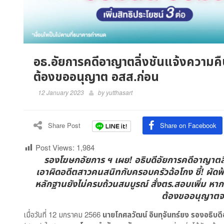
อธ.อัยการคดีอาญาตลิ่งชันแจ้งความคืบ
ต้องขออนุญาต อสส.ก่อน
12 January 2023
by
yutthasart
Share Post
Share on Facebook
Post Views:
1,984
รองโฆษกอัยการ ฯ เผย! อธิบดีอัยการคดีอาญาตล
เอาผิดอดีตสาวคนสนิทกับครอบครัวฉ้อโกง ชี้! ผัดฟ
หลักฐานยังไม่ครบถ้วนสมบูรณ์ สั่งตร.สอบเพิ่ม หา
ต้องขออนุญาตจา
เมื่อวันที่ 12 มกราคม 2566
นายโกศลวัฒน์ อินทุจันทร์ยง รองอธิบ