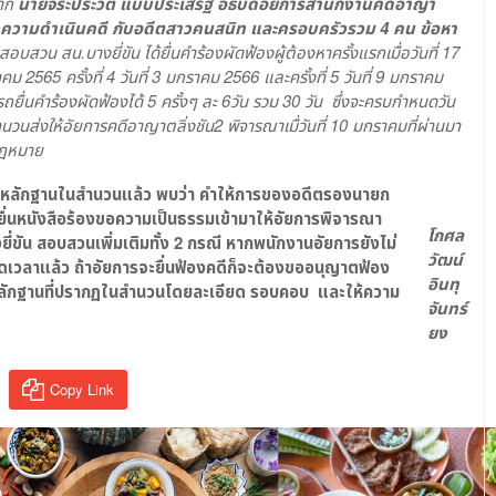
จาก
นายจิระประวัติ แบบประเสริฐ อธิบดีอัยการสำนักงานคดีอาญา
จ้งความดำเนินคดี กับอดีตสาวคนสนิท และครอบครัวรวม
4
คน ข้อหา
นสอบสวน สน.บางยี่ขัน ได้ยื่นคำร้องผัดฟ้องผู้ต้องหาครั้งแรกเมื่อวันที่
17
าคม
25
65
ครั้งที่
4
วันที่
3
มกราคม 25
66
และครั้งที่
5
วันที่
9
มกราคม
รถยื่นคำร้องผัดฟ้องได้
5
ครั้งๆ ละ
6
วัน รวม
30
วัน ซึ่งจะครบกำหนดวัน
วนส่งให้อัยการคดีอาญาตลิ่งชัน
2
พิจารณาเมื่วันที่
10
มกราคมที่ผ่านมา
กฎหมาย
านหลักฐานในสำนวนแล้ว พบว่า คำให้การของอดีตรองนายก
้ยื่นหนังสือร้องขอความเป็นธรรมเข้ามาให้อัยการพิจารณา
โกศล
ี่ขัน สอบสวนเพิ่มเติมทั้ง
2
กรณี หากพนักงานอัยการยังไม่
วัฒน์
เวลาแล้ว ถ้าอัยการจะยื่นฟ้องคดีก็จะต้องขออนุญาตฟ้อง
อินทุ
หลักฐานที่ปรากฏในสำนวนโดยละเอียด รอบคอบ และให้ความ
จันทร์
ยง
Copy Link