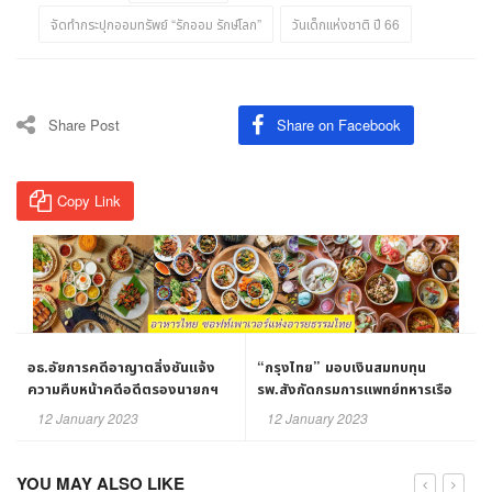
จัดทำกระปุกออมทรัพย์ “รักออม รักษ์โลก”
วันเด็กแห่งชาติ ปี 66
Share Post
Share on Facebook
Copy Link
อธ.อัยการคดีอาญาตลิ่งชันแจ้ง
“กรุงไทย” มอบเงินสมทบทุน
ความคืบหน้าคดีอดีตรองนายกฯ
รพ.สังกัดกรมการแพทย์ทหารเรือ
ชี้! หากยื่นฟ้องต้องขออนุญาต
ในโอกาสครบรอบ 56 ปีธนาคาร￼
12 January 2023
12 January 2023
อสส.ก่อน
YOU MAY ALSO LIKE