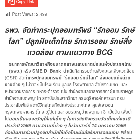
Copy Link
Post Views:
2,499
ธพว. จัดทำกระปุกออมทรัพย์ “รักออม รักษ์
โลก” ปลูกฝังเด็กไทย รักการออม รักษ์สิ่ง
แวดล้อม ตามแนวทาง BCG
ธนาคารพัฒนาวิสาหกิจขนาดกลางและขนาดย่อมแห่งประเทศไทย
(ธพว.)
หรือ
SME D Bank
ดำเนินกิจกรรมด้านสังคมและสิ่งแวดล้อม
(CSR) จัดทำ
กระปุกออมทรัพย์ “รักออม รักษ์โลก” ส่งมอบแก่หน่วย
งานต่าง ๆ
ไม่ว่าจะเป็นโรงเรียน มูลนิธิ โรงพยาบาล สำนักงานเขต และ
หน่วยงานราชการ ทหาร-ตำรวจ เช่น สำนักงานเลขาธิการสภาผู้แทนราษฎร
สำนักงานเขตพญาไท สถาบันประสาทวิทยา กรมดุริยางค์ทหารบก กรม
ประชาสัมพันธ์ สถานีวิทยุโทรทัศน์แห่งประเทศไทย ศูนย์เยาวชน
กรุงเทพมหานคร (ไทย-ญี่ปุ่น) และ ชมรมหมู่บ้านพฤกษา 3 เป็นต้น เพื่อนำ
ไป
มอบเป็นของขวัญให้แก่เด็ก ๆ ในการจัดกิจกรรมวันเด็กแห่งชาติ
ประจำปี 2566 ตามสถานที่ต่าง ๆ ในวันเสาร์ที่ 14 มกราคม 2566
ถือเป็นการร่วมปลูกจิตสำนึกให้เด็กไทยมีนิสัยรักการออมเงิน
พร้อม
เรียนรู้โมเดลเศรษฐกิจแบบใหม่ ด้วยลวดลายกระปุกออมทรัพย์ที่สื่อถึงการ