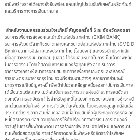
อาชีพสร้างรายได้อย่างยั่งยืนพร้อมแคมเปญโปรโมชันพิเศษกับผลิตภัณฑ์
และบริการทางการเงินมากมาย
สำหรับงานมหกรรมร่วมใจแก้หนี้ สัญจรครั้งที่
5
ณ จังหวัดสงขลา
ธนาคารเพื่อการส่งออกและนำเข้าแห่งประเทศไทย (EXIM BANK)
ธนาคารพัฒนาวิสาหกิจขนาดกลางและขนาดย่อมแห่งประเทศไทย (SME D
Bank) ธนาคารอิสลามแห่งประเทศไทย (ไอแบงก์) และบรรษัทประกันสิน
เชื่ออุตสาหกรรมขนาดย่อม (บสย.) ได้รับมอบหมายในการเป็นเจ้าภาพหลัก
ในการจัดงาน โดยนำสถาบันการเงินของรัฐทุกแห่ง อาทิ ธนาคาร
อาคารสงเคราะห์ ธนาคารออมสิน ธนาคารเพื่อการเกษตรและสหกรณ์
การเกษตร ธนาคารกรุงไทย รวมถึงส่วนงานต่างๆ หลายภาคส่วนจะมี
มาตรการแก้ไขปัญหาหนี้ เพื่อเข้าไปช่วยเหลือลูกหนี้ของสถาบันการเงินภาย
ใต้เงื่อนไขแต่ละแห่ง ไม่ว่าจะเป็นการลดภาระการผ่อนชำระ การลดอัตรา
ดอกเบี้ย การลดอัตรากำไรสำหรับลูกหนี้ไอแบงก์ การขยายเวลาการชำระหนี้
ยกเว้นดอกเบี้ยค้างชำระ การตัดเงินต้นเพิ่มเติม โดยครอบคลุมลูกหนี้สินเชื่อ
ประเภทต่าง ๆ อาทิ สินเชื่อบุคคล สินเชื่อบ้าน สินเชื่อผู้ประกอบการธุรกิจ ลูก
หนี้บัตรเครดิต ฯลฯ ควบคู่กับการให้คำปรึกษาทางการเงิน การเติมองค์
ความรู้ในการฟื้นฟูอาชีพเดิม การสร้างอาชีพเสริม อาชีพใหม่ และการเติม
ทุนเพื่อต่อยอดธุรกิจ ภายใต้อัตราดอกเบี้ยพิเศษหรืออัตรากำไรพิเศษ
สำหรับลูกหนี้ไอแบงก์และเงื่อนไขที่ผ่อนปรน