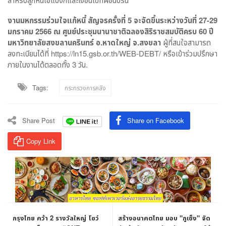
งานมหกรรมร่วมใจแก้หนี้ สัญจรครั้งที่
5
จะจัดขึ้นระหว่างวันที่
27-29
มกราคม
2566
ณ ศูนย์ประชุมนานาชาติฉลองสิริราชสมบัติครบ
60
ปี
มหาวิทยาลัยสงขลานครินทร์ อ.หาดใหญ่ จ.สงขลา
ผู้ที่สนใจสามารถ
ลงทะเบียนได้ที่ https://ln15.gsb.or.th/WEB-DEBT/ หรือเข้าร่วมปรึกษา
ภายในงานได้ตลอดทั้ง 3 วัน.
Tags:
กระทรวงการคลัง
Share Post
Share on Facebook
Copy Link
กรุงไทย คว้า 2 รางวัลใหญ่ โชว์
สร้างอนาคตไทย มอบ "กูเซ็ง" จัด