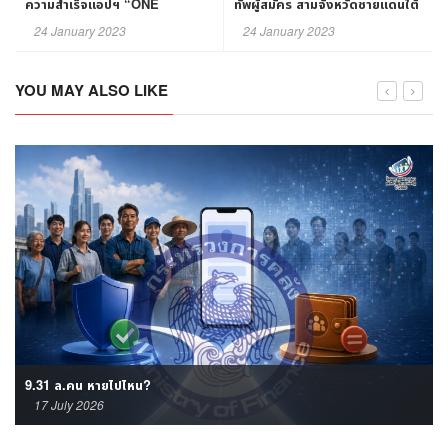
ความสำเร็จแอปฯ “ONE
ทัพผู้สมัคร สามจังหวัดชายแดนใต้
Krungthai”￼
"วัชระ"มั่นใจ กวาดครบทุกที่นั่ง
24 January 2023
24 January 2023
YOU MAY ALSO LIKE
9.31 ล.คน หายไปไหน?
17 July 2026