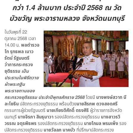
กว่า 1.4 ล้านบาท ประจำปี 2568 ณ วัด
บัวขวัญ พระอารามหลวง​ จังหวัดนนทบุรี
ในวันพุธที่ 22
ตุลาคม 2568 เวลา
14.00 น.
พลตำรวจ
โท รุทธพล เนาว
รัตน์ รัฐมนตรี
ว่าการกระทรวง
ยุติธรรม
เป็น
ประธานในพิธีถวาย
ผ้าพระกฐิน
พระราชทานของ
กระทรวงยุติธรรม ประจำปีพุทธศักราช 2568
โดยมี
นางพงษ์สวาท นี
ละโยธิน
ปลัดกระทรวงยุติธรรม พร้อมด้วย
นายสิรภพ ดวงสอดศรี
กรรมการผู้ช่วยรัฐมนตรี
นายเกียรติศักดิ์ ตรงศิริ
ผู้ว่าราชการจังหวัด
นนทบุรี
นางจิรภา สินธุนาวา
รองปลัดกระทรวงยุติธรรม
นางสาวรวิ
วรรณ จตุรพิธพร
รองปลัดกระทรวงยุติธรรม
นายโกมล พรมเพ็ง
รอง
ปลัดกระทรวงยุติธรรม
นายวัลลภ นาคบัว
ที่ปรึกษาปลัดกระทรวง