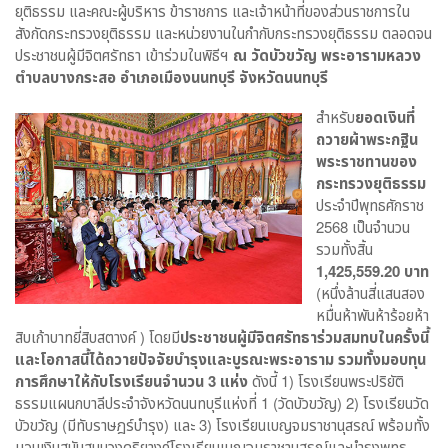
ยุติธรรม และคณะผู้บริหาร ข้าราชการ และเจ้าหน้าที่ของส่วนราชการใน
สังกัดกระทรวงยุติธรรม และหน่วยงาน​ในกำกับกระทรวง​ยุติธรรม​ ตลอดจน
ประชาชนผู้มีจิตศรัทธา เข้าร่วมในพิธีฯ
ณ วัดบัวขวัญ พระอารามหลวง​
ตำบลบางกระสอ อำเภอเมืองนนทบุรี จังหวัดนนทบุรี
สำหรับ
ยอดเงินที่
ถวายผ้าพระกฐิน
พระราชทานของ
กระทรวงยุติธรรม
ประจำปีพุทธศักราช
2568 เป็นจำนวน
รวมทั้งสิ้น
1,425,559.20 บาท
(หนึ่งล้านสี่แสนสอง
หมื่นห้าพันห้าร้อยห้า
สิบเก้าบาทยี่สิบสตางค์ ) โดยมี
ประชาชนผู้มีจิตศรัทธาร่วมสมทบในครั้งนี้
และโอกาสนี้ได้ถวายปัจจัยบำรุงและบูรณะพระอาราม รวมทั้งมอบทุน
การศึกษาให้กับโรงเรียนจำนวน 3 แห่ง
ดังนี้ 1) โรงเรียนพระปริยัติ
ธรรมแผนกบาลีประจำจังหวัดนนทบุรีแห่งที่ 1 (วัดบัวขวัญ) 2) โรงเรียนวัด
บัวขวัญ (มีทับราษฎร์บำรุง) และ 3) โรงเรียนเบญจมราชานุสรณ์ พร้อมทั้ง
มอบเงินสนับสนุนวงดุริยางค์โรงเรียนเบญจมราชานุสรณ์และบำรุงพุทธ