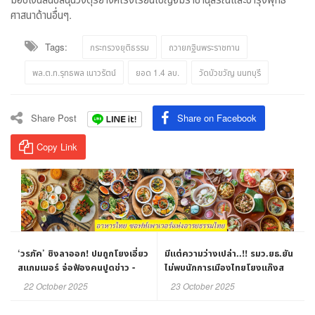
ศาสนาด้านอื่นๆ.
Tags:
กระทรวงยุติธรรม
ถวายกฐินพระราชทาน
พล.ต.ท.รุทธพล เนาวรัตน์
ยอด 1.4 ลบ.
วัดบัวขวัญ นนทบุรี
Share Post
Share on Facebook
Copy Link
‘วรภัค’ ชิงลาออก! ปมถูกโยงเอี่ยว
มีแต่ความว่างเปล่า..!! รมว.ยธ.ยัน
สแกมเมอร์ จ่อฟ้องคนปูดข่าว -
ไม่พบนักการเมืองไทยโยงแก๊งส
'อนุทิน' ยัน! ไม่มีใครบีบ ชี้! เป็นภาพ
แกมเมอร์
22 October 2025
23 October 2025
ลักษณ์เชิงบวกรัฐบาล