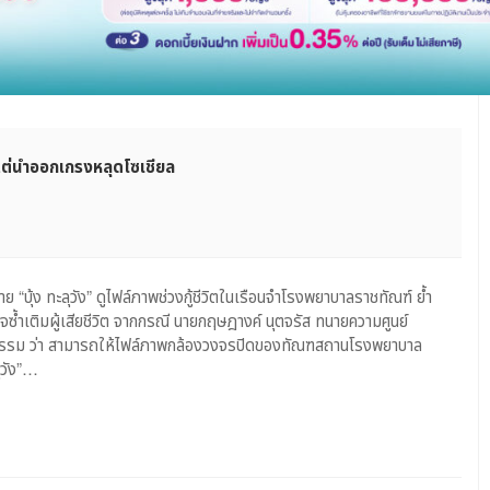
ีพ แต่นำออกเกรงหลุดโซเชียล
“บุ้ง ทะลุวัง” ดูไฟล์ภาพช่วงกู้ชีวิตในเรือนจำโรงพยาบาลราชทัณฑ์ ย้ำ
จซ้ำเติมผู้เสียชีวิต จากกรณี นายกฤษฎางค์ นุตจรัส ทนายความศูนย์
ุติธรรม ว่า สามารถให้ไฟล์ภาพกล้องวงจรปิดของทัณฑสถานโรงพยาบาล
ุวัง”…