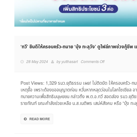
‘ทวี’ ยินดีให้ครอบครัว-ทนาย ‘บุ้ง ทะลุวัง’ ดูไฟล์ภาพช่วงกู้ช
on
28 May 2024
by
yutthasart
Comments Off
‘ทวี’
ยินดี
ให้
Post Views: 1,329 รมว.ยุติธรรม เผย! ไม่ติดขัด ให้ครอบครัว-ทนาย 
ครอบครัว-
เหตุยื้อ เพราะต้องขออนุญาตก่อน หวั่นหากหลุดว่อนในโลกโซเชียล อา
ทนาย
ทนายความเพื่อสิทธิมนุษยชน กล่าวถึง พ.ต.อ.ทวี สอดส่อง รมว.ย
‘บุ้ง
ราชทัณฑ์ ขณะกำลังช่วยเหลือ น.ส.เนติพร เสน่ห์สังคม หรือ “บุ้ง ทะล
ทะลุ
วัง’
ดู
READ MORE
ไฟล์
ภาพ
ช่วง