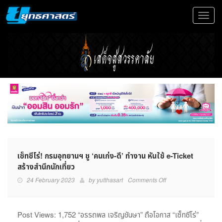
Toggle
navigat
เซ็ทซีโร่! กรมอุทยานฯ ชู ‘คนเก่ง-ดี’ ทำงาน หันใช้ e-Ticket
สร้างสำนึกนักเที่ยว
on
24 February 2023
by
yutthasart
Comments Off
เซ็ท
ซี
โร่!
Post Views: 1,752 “อรรถพล เจริญชันษา” ถือโอกาส “เซ็ทซีโร่”
กรม