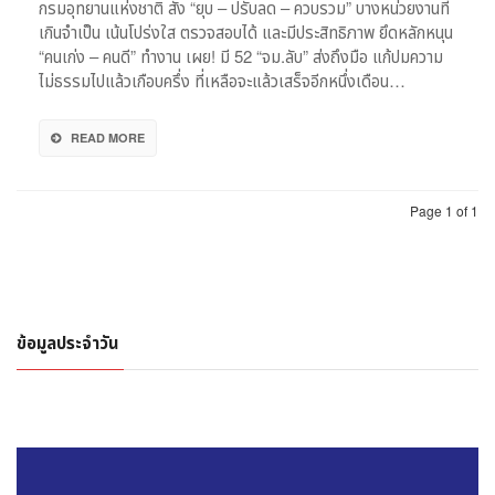
กรมอุทยานแห่งชาติ สั่ง “ยุบ – ปรับลด – ควบรวม” บางหน่วยงานที่
อุ
เกินจำเป็น เน้นโปร่งใส ตรวจสอบได้ และมีประสิทธิภาพ ยึดหลักหนุน
ทยา
“คนเก่ง – คนดี” ทำงาน เผย! มี 52 “จม.ลับ” ส่งถึงมือ แก้ปมความ
นฯ
ไม่ธรรมไปแล้วเกือบครึ่ง ที่เหลือจะแล้วเสร็จอีกหนึ่งเดือน…
ชู
‘คน
เก่ง-
READ MORE
ดี’
ทำงาน
หัน
Page 1 of 1
ใช้
e-
Ticket
สร้าง
สำนึก
นัก
ข้อมูลประจำวัน
เที่ยว