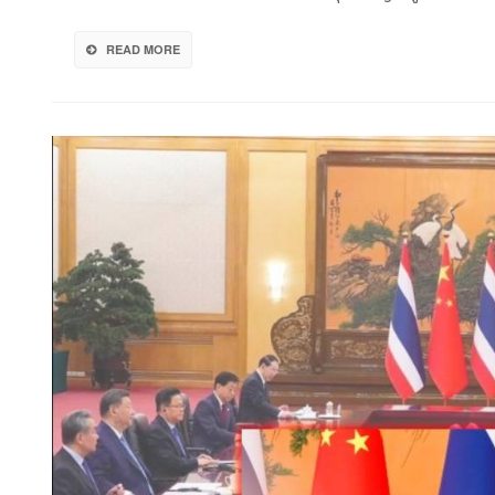
ยัน!
จีน
READ MORE
ไม่
แทรกแซง
นโยบาย
ไทย