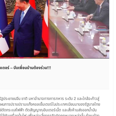
อร์ – บีบเพื่อนบ้านต้องร่วม!!!
รัฐประชาชนจีน ชาติ มหาอำนาจทางการทหาร ระดับ 2 และใกล้จะก้าวสู่
 แผนการปราบปรามแก๊งคอลเซ็นเตอร์ในประเทศเมียนมาของรัฐบาลไทย
ตัดกระแสไฟฟ้า ตัดสัญญาณอินเตอร์เน็ต และสั่งห้ามส่งออกน้ำมัน
ใช้กับเครื่องปั่นไฟ เพื่อหล่อเลี้ยงธุรกิจผิดกฎหมายเหล่านั้น คำชมข้าง