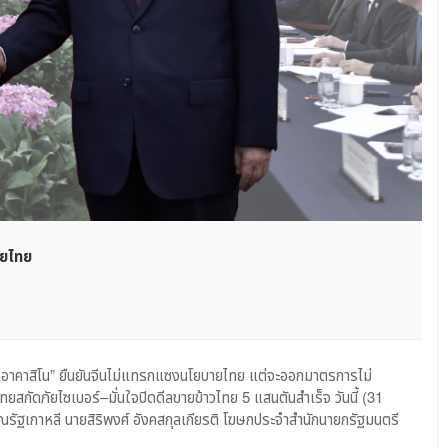
ายไทย
“ไม่เอาคาสิโน” ยืนยันจีนไม่แทรกแซงนโยบายไทย แต่จะออกมาตรการไม่
ทยสกัดภัยไซเบอร์–มั่นใจปิดดีลขายข้าวไทย 5 แสนตันสำเร็จ วันนี้ (31
รัฐเกาหลี นายสิริพงศ์ อังคสกุลเกียรติ โฆษกประจำสำนักนายกรัฐมนตรี