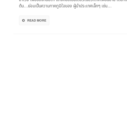
‘คณะ
ต้น…ย่อมเป็นความภาคภูมิใจของ ผู้นำประเทศเล็กๆ เช่น…
ทำงาน
จีน-
ไทย’
READ MORE
สกัด
แก๊ง
คอล
เซ็นเตอร์
–
บีบ
เพื่อน
บ้าน
ต้อง
ร่วม!!!