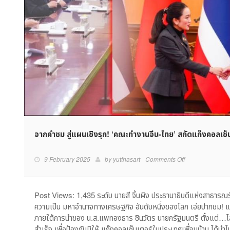
จากคำชม สู่แผนเชิงรุก! ‘คณะทำงานจีน-ไทย’ สกัดแก๊งคอลเซ็นเต
on
9 February 2025
by
yutthasart
Comments Off
จาก
คำชม
สู่
Post Views: 1,435 ระดับ นายสี จิ้นผิง ประธานาธิบดีแห่งสาธารณ
แผน
ความเป็น มหาอำนาจทางเศรษฐกิจ อันดับหนึ่งของโลก เอ่ยปากชม!
เชิง
ภายใต้การนำของ น.ส.แพทองธาร ชินวัตร นายกรัฐมนตรี ตั้งแต่…ไล่
รุก!
สำเร็จ เพื่อป้องกันมิให้ แก๊งคอลเซ็นเตอร์ในประเทศเพื่อนบ้าน ได้นำไป