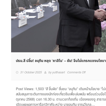
ปธน.สี ปลื้ม! อนุทิน หยุด ‘คาสิโน’ – ยัน! จีนไม่แทรกแซงนโยบ
on
31 October 2025
by
yutthasart
Comments Off
ปธน.สี
ปลื้ม!
อนุทิน
Post Views: 1,503 “สี จิ้นผิง” ชื่นชม “อนุทิน” เดินหน้านโยบาย 
หยุด
สนับสนุนการเดินทางของนักท่องเที่ยวจีนเพื่อเล่นพนัน พร้อมร่วมมือไ
‘คา
ตุลาคม 2568) เวลา 16.30 น. ตามเวลาท้องถิ่น เมืองคยองจู สาธารณ
สิโน’
เปิดเผยผลการหารือทวิภาคีระหว่าง นายอนุทิน ชาญวีรกูล…
–