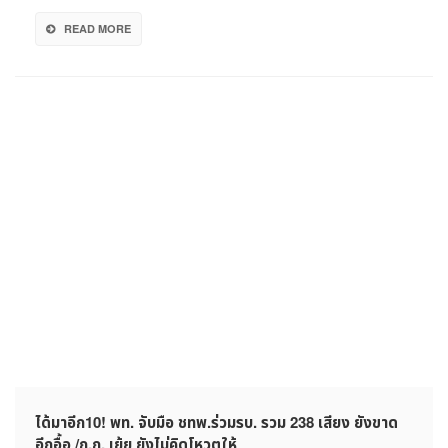
ตั้ง
READ MORE
รัฐบาล
โดย
ไม่มี
เงื่อนไข
ได้มาอีก10! พท. จับมือ ชทพ.ร่วมรบ. รวม 238 เสียง ยังขาด
อีกอื้อ /ก.ก. เย้ย ยังไม่คิดโหวตให้