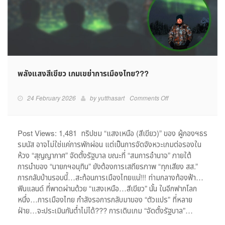
พลังแสงสีเขียว เกมเขย่าการเมืองไทย???
on
24 February 2026
by
yutthasart
Comments Off
พลัง
แสง
สี
Post Views: 1,481 ทริปชม “แสงเหนือ (สีเขียว)” ของ ผู้กองฯธร
เขียว
รมนัส อาจไม่ใช่แค่การพักผ่อน แต่เป็นการจัดจังหวะเกมต่อรองใน
เกม
ห้วง “สุญญากาศ” จัดตั้งรัฐบาล ขณะที่ “สมการอำนาจ” ภายใต้
เขย่า
การนำของ “นายกฯอนุทิน” ยังต้องการเสถียรภาพ “ทุกเสียง สส.”
การเมือง
การกลับบ้านรอบนี้…สะท้อนการเมืองไทยแน่!!! ท่ามกลางท้องฟ้า…
ไทย???
ฟินแลนด์ ที่พาดผ่านด้วย “แสงเหนือ…สีเขียว” นั้น ในอีกฟากโลก
หนึ่ง…การเมืองไทย กำลังรอการกลับมาของ “ตัวแปร” ที่หลาย
ฝ่าย…จะประเมินกันต่ำไม่ได้??? การเดินเกม “จัดตั้งรัฐบาล”…