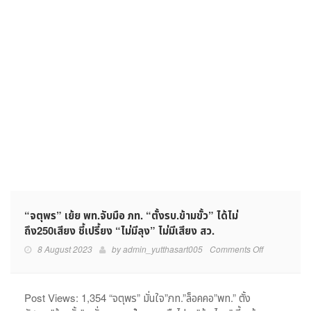
โหวต
ให้
“จตุพร” เย้ย พท.จับมือ ภท. “ตั้งรบ.ข้ามขั้ว” ได้ไม่
ถึง250เสียง ชี้เปรี้ยง “ไม่มีลุง” ไม่มีเสียง สว.
on
8 August 2023
by
admin_yutthasart005
Comments Off
“จตุ
พร”
เย้ย
Post Views: 1,354 “จตุพร” มั่นใจ”ภท.”ล็อคคอ”พท.” ตั้ง
พท.จับ