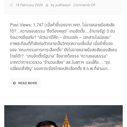
on
18 February 2026
by
yutthasart
Comments Off
สะเทือน!!??
Post Views: 1,747 (เมื่อคำชี้แจงจาก กกต. ไม่อาจคลายข้อสงสัย
ได้?…ความชอบธรรม ‘จึงต้องหยุด!’ เกมจัดตั้ง…อำนาจรัฐ) 3 ปม
ร้อนวางซ้อนกัน? “บัตรบาร์โค้ด – บัตรเขย่ง – เอกสารในบ่อขยะ”
ภาพสะท้อนที่กำลังก่อตัวกลายเป็นวิกฤตความเชื่อมั่น! เมื่อคำชี้แจง
ของ “คณะกรรมการการเลือกตั้ง” ยังไม่อาจคลายข้อสงสัยของสังคม
ไทยได้!? “เกมจัดตั้งรัฐบาล” จึงอาจต้องรอ “ความชอบธรรม”
มากกว่าการรวบรวม “จำนวนเสียง” สส.ในสภาฯ และนี่คือ… “จุด
เปลี่ยน!สำคัญ” ของการเมืองไทยหลังเลือกตั้ง 8 ก.พ.ที่ผ่านมา…
READ MORE