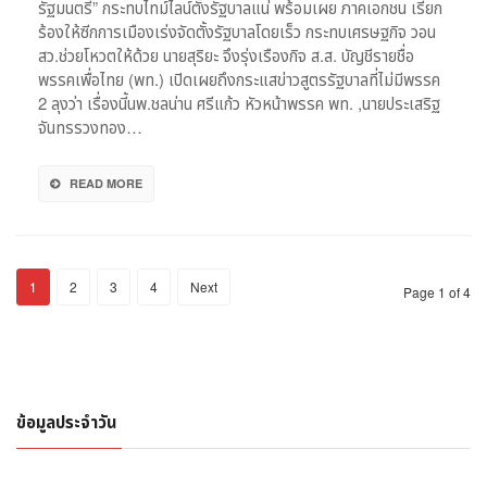
รัฐมนตรี” กระทบไทม์ไลน์ตั้งรัฐบาลแน่ พร้อมเผย ภาคเอกชน เรียก
นา
ร้องให้ซีกการเมืองเร่งจัดตั้งรัฐบาลโดยเร็ว กระทบเศรษฐกิจ วอน
ยกฯ”
สว.ช่วยโหวตให้ด้วย นายสุริยะ จึงรุ่งเรืองกิจ ส.ส. บัญชีรายชื่อ
กระ
พรรคเพื่อไทย (พท.) เปิดเผยถึงกระแสข่าวสูตรรัฐบาลที่ไม่มีพรรค
ทบ
2 ลุงว่า เรื่องนี้นพ.ชลน่าน ศรีแก้ว หัวหน้าพรรค พท. ,นายประเสริฐ
ไทม์
ไลน์
จันทรรวงทอง…
ตั้ง
รัฐบาล
READ MORE
/
เอกชน
จี้
เร่ง
จัด
1
2
3
4
Next
Page 1 of 4
ตั้ง
หวั่น
กระทบ
ศก.
ข้อมูลประจำวัน