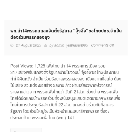
พท.นำ14พรรคแถลงจัดตั้งรัฐบาล “อุ๊งอิ๊ง”ขอโทษปชช.จำเป็น
ต้องร่วมพรรคสองลุง
on
21 August 2023
by
admin_yutthasart005
Comments Off
พท.นำ14พร
แถลง
จัด
Post Views: 1,728 เพื่อไทย นำ 14 พรรคการเมือง รวม
ตั้ง
317เสียงพรึบแถลงตั้งรัฐบาลบ่ายโมงวันนี้ ‘อุ๊งอิ๊ง’ขอโทษประชาชน
รัฐบาล
ทำให้ผิดหวัง จำเป็น ร่วมรัฐบาลพรรคสองลุง เนื่องจากเงื่อนไข ต้อง
“อุ๊
ใช้เสียง สว.แต่จะขอสร้างผลงาน ก้าวผ่านเสียงวิพากษ์วิจารณ์
งอิ๊ง”ขอ
รายงานข่าวจาก พรรคเพื่อไทยว่า วันที่ 21ส.ค. ช่วงบ่าย พรรคเพื่อ
โทษ
ไทยได้นัดแกนนำพรรคร่วมที่จะสนับสนุนแคนดิเดตนายกฯพรรคเพื่อ
ปชช.จำเป็น
ต้อง
ไทยในการประชุมรัฐสภาวันที่ 22 ส.ค. แถลงข่าวร่วมกันที่อาคาร
ร่วม
รัฐสภา โดยส่วนใหญ่จะเป็นหัวหน้าและเลขาธิการพรรค ซึ่งจะ
พรรค
ประกอบด้วย พรรคเพื่อไทย (พท.) 141…
สอง
ลุง