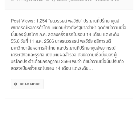
นัก
วิชาการ
ชี้!
Post Views: 1,254 “ธนวรรธน์ พลวิชัย” ประธานที่ปรึกษาศูนย์
จัด
พยากรณ์หอการค้าไทย เผยคนห่วงตั้งรัฐบาลล่าช่า ฉุดดัชนีความเชื่อ
ตั้ง
มั่นของผู้บริโภค ก.ค. ลดลงครั้งแรกในรอบ 14 เดือน แตะระดับ
รัฐบาล
55.6 วันที่ 11 ส.ค. 2566 นายธนวรรธน์ พลวิชัย อธิการบดี
ล่าช้า
มหาวิทยาลัยหอการค้าไทย และประธานที่ปรึกษาศูนย์พยากรณ์
ฉุด
เศรษฐกิจและธุรกิจ เปิดเผยผลสำรวจ ดัชนีความเชื่อมั่นของผู้
ดัชนี
ความ
บริโภคประจำเดือนกรกฎาคม 2566 พบว่า ดัชนีความเชื่อมั่นปรับตัว
เชื่อ
ลดลงเป็นครั้งแรกในรอบ 14 เดือน แตะระดับ…
มั่น
ผู้
READ MORE
บริโภค
ลด
ลง
ครั้ง
แรก
ใน
รอบ
14
เดือน