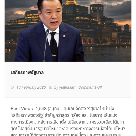
เสถียรภาพรัฐบาล
on
10 February 2026
by
yutthasart
Comments Off
เสถียรภาพ
รัฐบาล
Post Views: 1,548 (อนุทิน…คุมเกมจัดตั้ง ‘รัฐบาลใหม่’ มุ่ง
‘เสถียรภาพของรัฐ’ สำคัญกว่าสูตร ‘เสียง สส.’ ในสภา) เส้นแบ่ง
ทางการเมือง…หลังการเลือกตั้ง เปลี่ยนจาก…ใครรวมเสียงได้มาก
สุด! ไปอยู่ที่ปม “รัฐบาลใหม่” จะลดแรงปะทะทางการเมืองได้แค่ไหน?
สถานการณ์ที่ต้องการความนิ่ง ความต่อเนื่อง และความชอบธรรม!