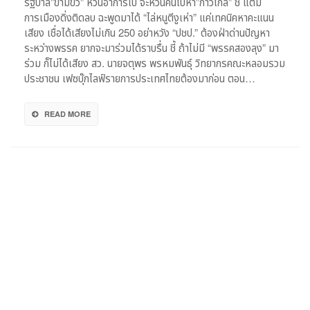
รัฐบาล”ข้ามขั้ว” หวั่นอาการเป๋ จะหวนคืนไปหา”ก้าวไกล” ชี้ แต้ม
มือ
การเมืองดิ่งติดลบ ฉะพูดมาได้ “ไล่หนูตีงูเห่า” แค่เทคนิคหาคะแนน
ภท.
เสียง เชื่อได้เสียงไม่เกิน 250 อย่าหวัง “ปชป.” ต้องฝ่าด่านปัญหา
“ตั้ง
ระหว่างพรรค ยากจะมาร่วมได้ราบรื่น ชี้ ถ้าไม่มี “พรรคสองลุง” มา
รบ.ข้าม
ร่วม ก็ไม่ได้เสียง สว. นายจตุพร พรหมพันธุ์ วิทยากรคณะหลอมรวม
ขั้ว”
ได้
ประชาชน เฟซบุ๊กไลฟ์รายการประเทศไทยต้องมาก่อน ตอน…
ไม่
ถึง250เสียง
READ MORE
ชี้
เปรี้ยง
“ไม่มี
ลุง”
ไม่มี
เสียง
สว.