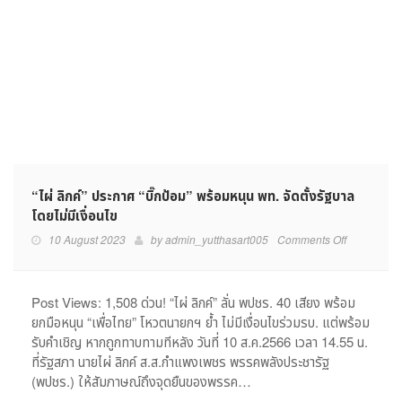
“ไผ่ ลิกค์” ประกาศ “บิ๊กป้อม” พร้อมหนุน พท. จัดตั้งรัฐบาล
โดยไม่มีเงื่อนไข
on
10 August 2023
by
admin_yutthasart005
Comments Off
“ไผ่
ลิกค์”
ประกาศ
Post Views: 1,508 ด่วน! “ไผ่ ลิกค์” ลั่น พปชร. 40 เสียง พร้อม
“บิ๊ก
ยกมือหนุน “เพื่อไทย” โหวตนายกฯ ยํ้า ไม่มีเงื่อนไขร่วมรบ. แต่พร้อม
ป้อม”
รับคำเชิญ หากถูกทาบทามทีหลัง วันที่ 10 ส.ค.2566 เวลา 14.55 น.
พร้อม
ที่รัฐสภา นายไผ่ ลิกค์ ส.ส.กำแพงเพชร พรรคพลังประชารัฐ
หนุน
(พปชร.) ให้สัมภาษณ์ถึงจุดยืนของพรรค…
พท.
จัด