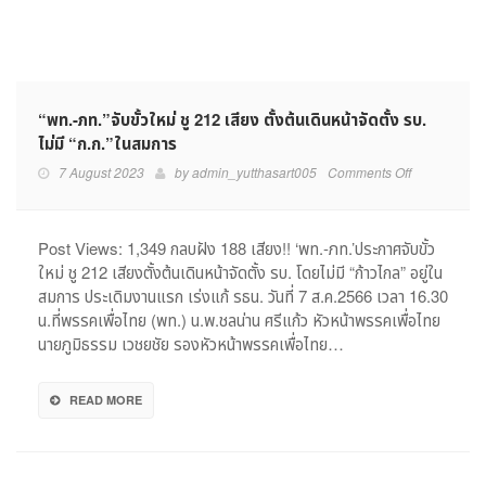
“พท.-ภท.”จับขั้วใหม่ ชู 212 เสียง ตั้งต้นเดินหน้าจัดตั้ง รบ.
ไม่มี “ก.ก.”ในสมการ
on
7 August 2023
by
admin_yutthasart005
Comments Off
“พท.-
ภท.”จับ
ขั้ว
Post Views: 1,349 กลบฝัง 188 เสียง!! ‘พท.-ภท.’ประกาศจับขั้ว
ใหม่
ใหม่ ชู 212 เสียงตั้งต้นเดินหน้าจัดตั้ง รบ. โดยไม่มี “ก้าวไกล” อยู่ใน
ชู
สมการ ประเดิมงานแรก เร่งแก้ รธน. วันที่ 7 ส.ค.2566 เวลา 16.30
212
น.ที่พรรคเพื่อไทย (พท.) น.พ.ชลน่าน ศรีแก้ว หัวหน้าพรรคเพื่อไทย
เสียง
นายภูมิธรรม เวชยชัย รองหัวหน้าพรรคเพื่อไทย…
ตั้ง
ต้น
เดิน
READ MORE
หน้า
จัด
ตั้ง
รบ.