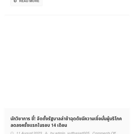
READ MORE
นักวิชาการ ชี้! จัดตั้งรัฐบาลล่าช้าฉุดดัชนีความเชื่อมั่นผู้บริโภค
ลดลงครั้งแรกในรอบ 14 เดือน
on
11 August 2023
by
admin_yutthasart005
Comments Off