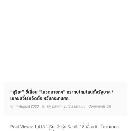
ไม่มี
“ก.ก.”ใน
สมการ
“สุริยะ” ชี้เลื่อน “โหวตนายกฯ” กระทบไทม์ไลน์ตั้งรัฐบาล /
เอกชนจี้เร่งจัดตั้ง หวั่นกระทบศก.
on
4 August 2023
by
admin_yutthasart005
Comments Off
“สุริยะ”
ชี้
เลื่อน
Post Views: 1,413 “สุริยะ จึงรุ่งเรืองกิจ” ชี้ เลื่อนวัน “โหวตนายก
“โหวต