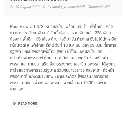
on
10 August 2023
by
admin_yutthasart005
Comments Off
ได้
มา
อีก10!
Post Views: 1,373 ‘หมอชลน่าน’ พร้อมแกนนำ ‘เพื่อไทย’ แถลง
พท.
ข่าวร่วม ‘ชาติไทยพัฒนา’ จัดตั้งรัฐบาล รวมเสียงแล้ว 238 เสียง
จับ
ต้องหาเพิ่มอีก 136 เสียง ด้าน “ไอติม” ยัน ก้าวไกล ยังไม่ได้นัดหารือ
มือ
เพื่อโหวตให้ เพื่อไทยหรือไม่ วันที่ 10 ส.ค 66 เวลา 09.30น.ที่อาคาร
ชทพ.ร่วม
รัฐสภา แกนนำพรรคเพื่อไทย (พท.) นำโดย นพ.ชลน่าน ศรี
รบ.
แก้ว หัวหน้าพรรคเพื่อไทย นายภูมิธรรม เวชยชัย รองหัวหน้า
รวม
238
พรรค และ นายประเสริฐ จันทรรวงทอง เลขาธิการพรรค ได้พูดคุย
เสียง
หารือแนวทางการร่วมรัฐบาล ร่วมกับนายวราวุธ ศิลปอาชา หัวหน้า
ยัง
พรรคชาติไทยพัฒนา (ชทพ.) นายประภัตร โพธสุธน เลขาธิการ
ขาด
พรรค นายนิกร จำนง ผอ.พรรค จากนั้นเวลา 10.00 น.นพ.ชล
อีก
น่าน และ…
อื้อ
/
ก.ก.
READ MORE
เย้ย
ยัง
ไม่
คิด