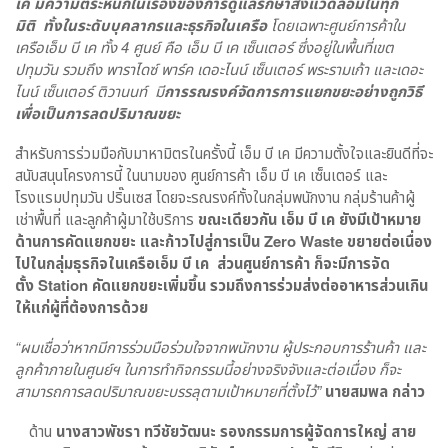
เค มีความตระหนักในเรื่องของการดูแลรักษาสิ่งแวดล้อมในทุก
มิติ
ทั้งในระดับบุคลากรและธุรกิจในเครือ
โดยเฉพาะศูนย์การค้าใน
เครือเอ็ม บี เค ทั้ง 4 ศูนย์ คือ เอ็ม บี เค เซ็นเตอร์ ซึ่งอยู่ในพื้นที่เขต
ปทุมวัน รวมถึง พาราไดซ์ พาร์ค เดอะไนน์ เซ็นเตอร์ พระรามเก้า และเดอะ
ไนน์ เซ็นเตอร์ ติวานนท์
มี
การรณรงค์จัดการการแยกขยะอย่างถูกวิธี
เพื่อเป็นการลดปริมาณขยะ
สำหรับการร่วมมือกับมาหามิตรในครั้งนี้ เอ็ม บี เค มีความตั้งใจและยินดีที่จะ
สนับสนุนโครงการนี้ ในนามของ ศูนย์การค้า เอ็ม บี เค เซ็นเตอร์ และ
โรงแรมปทุมวัน ปริ๊นเซส โดยจะรณรงค์ทั้งในกลุ่มพนักงาน กลุ่มร้านค้าผู้
เช่าพื้นที่ และลูกค้าผู้มาใช้บริการ
ขณะเดียวกัน เอ็ม บี เค ยังมีเป้าหมาย
ด้านการคัดแยกขยะ และก้าวไปสู่การเป็น Zero Waste ขยายต่อเนื่อง
ไปในกลุ่มธุรกิจในเครือเอ็ม บี เค ส่วนศูนย์การค้า ก็จะมีการจัด
ตั้ง Station คัดแยกขยะเพิ่มขึ้น รวมถึงการร่วมส่งต่ออาหารส่วนเกิน
ให้แก่ผู้ที่ต้องการด้วย
“ผมเชื่อว่าหากมีการร่วมมือร่วมใจจากพนักงาน ผู้ประกอบการร้านค้า และ
ลูกค้าภายในศูนย์ฯ ในการทำกิจกรรมนี้อย่างจริงจังและต่อเนื่อง ก็จะ
สามารถการลดปริมาณขยะบรรลุตามเป้าหมายที่ตั้งไว้”
นายสมพล กล่าว
ด้าน
นางสาวพัชรา ทวีชัยวัฒนะ รองกรรมการผู้จัดการใหญ่ สาย