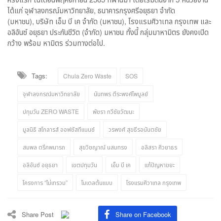
ได้แก่ จุฬาลงกรณ์มหาวิทยาลัย, ธนาคารกรุงศรีอยุธยา จำกัด
(มหาชน), บริษัท เอ็ม บี เค จำกัด (มหาชน), โรงแรมศิวาเทล กรุงเทพ และ
อลิอันซ์ อยุธยา ประกันชีวิต (จำกัด) มหาชน ทั้งนี้ กลุ่มมาหามิตร ยังคงเปิด
กว้าง พร้อม หามิตร ร่วมทางต่อไป.
Tags:
Chula Zero Waste
SOS
จุฬาลงกรณ์มหาวิทยาลัย
นันทพร ตีระพงศ์ไพบูลย์
ปทุมวัน ZERO WASTE
พัชรา ทวีชัยวัฒนะ
มูลนิธิ สโกลารส์ ออฟซัสทีแนนซ์
วรพงศ์ สุขธีรอนันตชัย
สมพล ตรีภพนารถ
สุขวิชญาณ์ นสมทรง
อลิสรา ศิวยาธร
อลิอันซ์ อยุธยา
เขตปทุมวัน
เอ็ม บี เค
แก้ปัญหาขยะ
โครงการ “ไม่เทรวม”
โมเดลต้นแบบ
โรงแรมศิวาเทล กรุงเทพ
Share Post
Share on Facebook