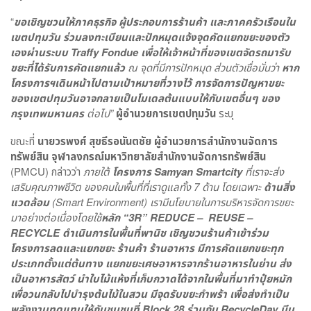
“
ขอเชิญชวนให้ภาคธุรกิจ ผู้ประกอบการร้านค้า และภาคครัวเรือนใน
เขตปทุมวัน ร่วมลงทะเบียนและปักหมุดแจ้งจุดคัดแยกขยะของตัว
เองผ่านระบบ
Traffy Fondue เพื่อให้เจ้าหน้าที่ของเขตจัดรถมารับ
ขยะที่ได้รับการคัดแยกแล้ว
ณ จุดที่มีการปักหมุด ส่วนตัวเชื่อมั่นว่า
หาก
โครงการฯเดินหน้าไปตามเป้าหมายที่วางไว้ การจัดการปัญหาขยะ
ของเขตปทุมวันอาจกลายเป็นโมเดลต้นแบบให้กับเขตอื่นๆ ของ
กรุงเทพมหานคร
ต่อไป”
ผู้อำนวยการเขตปทุมวัน
ระบุ
ขณะที่
นายวรพงศ์ สุขธีรอนันตชัย ผู้อำนวยการสำนักงานจัดการ
ทรัพย์สิน
จุฬาลงกรณ์มหาวิทยาลัยสำนักงานจัดการทรัพย์สิน
(PMCU) กล่าวว่า
ภายใต้
โครงการ
Samyan Smartcity
ที่เราจะส่ง
เสริมคุณภาพชีวิต ของคนในพื้นที่ที่เราดูแลทั้ง 7 ด้าน โดยเฉพาะ
ด้านสิ่ง
แวดล้อม
(Smart Environment) เรามีนโยบายในการบริหารจัดการขยะ
มาอย่างต่อเนื่องโดยใช้
หลัก
“3R” REDUCE – REUSE –
RECYCLE ดำเนินการในพื้นที่พานิช เชิญชวนร้านค้าเข้าร่วม
โครงการลดและแยกขยะ ร้านค้า ร้านอาหาร มีการคัดแยกขยะทุก
ประเภทตั้งแต่ต้นทาง แยกขยะเศษอาหารจากร้านอาหารในย่าน ส่ง
เป็นอาหารสัตว์ นำใบไม้แห้งที่เก็บกวาดได้จากในพื้นที่มาทำปุ๋ยหมัก
เพื่อวนกลับไปบำรุงต้นไม้ในสวน มีจุดรับขยะกำพร้า เพื่อส่งทำเป็น
พลังงานทดแทนให้กับชุมชนที่ Block 28 ร่วมกับ RecycleDay มีน