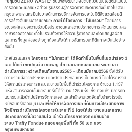
“ปทุมวัน ZERO WASTE
” ขึ้นเพื่อพัฒนาให้เขตปทุมวันเป็นเขตต้นแบบใน
การลดและแยกขยะ อย่างมีรูปธรรมสู่การจัดการขยะอย่างยั่งยืนต่อไป ส่วน
กรุงเทพมหานครมีนโยบายด้านการบริหารจัดการขยะในมิติสิ่งแวดล้อมดี
การสร้างต้นแบบการแยกขยะ
ภายใต้โครงการ
“ไม่เทรวม”
โดยมีการ
รณรงค์และขอความร่วมมือประชาชนและสถานประกอบการ คัดแยกขยะเศษ
อาหารออกจากขยะทั่วไป รวมถึงการให้ความรู้การลดและคัดแยกมูลฝอย
และการทิ้งมูลฝอยอย่างถูกต้องเพื่อให้การจัดการขยะที่ต้นทางเป็นไปอย่าง
ยั่งยืน
โดยในระยะแรก
โครงการ
“ไม่เทรวม”
ได้จัดทำขึ้นในพื้นที่เขตนำร่อง 3
เขต
ได้แก่
เขตปทุมวัน เขตพญาไท และเขตหนองแขม ระยะเวลา
ดำเนินการระหว่างเดือนกันยายน2565 – เดือนมีนาคม2566
ซึ่งได้รับ
ความร่วมมือจากประชาชน และสถานประกอบการเป็นอย่างดี โดยได้รณรงค์
ให้สถานประกอบการและประชาชนในพื้นที่เข้าร่วมโครงการ จำนวน 1,137
แห่ง สามารถจัดเก็บขยะอินทรีย์ได้จำนวน 125 แห่ง ซึ่งบางแห่ง มีการคัด
แยกขยะแล้วนำไปบริหารจัดการเอง และสำนักงานเขตจัดเก็บนำส่งโรงปุ๋ย
หมักอินทรีย์อ่อนนุช
และเพื่อให้การจัดการขยะที่ต้นทางมีประสิทธิภาพ
จึงมีการดำเนินการโครงการในระยะที่ 2 โดยให้ประชาชนและสถาน
ประกอบการที่มีความสนใจ เข้าร่วมโครงการลงทะเบียนผ่าน
ระบบ
Traffy Fondue คลอบคลุมพื้นที่ ทั้ง 50 เขต ของ
กรุงเทพมหานคร