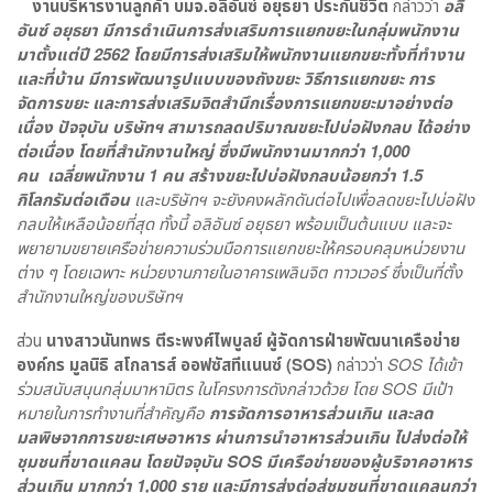
งานบริหารงานลูกค้า บมจ.อลิอันซ์ อยุธยา ประกันชีวิต
กล่าวว่า
อลิ
อันซ์ อยุธยา มีการดำเนินการส่งเสริมการแยกขยะในกลุ่มพนักงาน
มาตั้งแต่ปี 2562 โดยมีการส่งเสริมให้พนักงานแยกขยะทั้งที่ทำงาน
และที่บ้าน มีการพัฒนารูปแบบของถังขยะ วิธีการแยกขยะ การ
จัดการขยะ และการส่งเสริมจิตสำนึกเรื่องการแยกขยะมาอย่างต่อ
เนื่อง ปัจจุบัน บริษัทฯ สามารถลดปริมาณขยะไปบ่อฝังกลบ ได้อย่าง
ต่อเนื่อง โดยที่สำนักงานใหญ่ ซึ่งมีพนักงานมากกว่า 1
,000
คน เฉลี่ยพนักงาน 1 คน สร้างขยะไปบ่อฝังกลบน้อยกว่า 1.5
กิโลกรัมต่อเดือน
และบริษัทฯ จะยังคงผลักดันต่อไปเพื่อลดขยะไปบ่อฝัง
กลบให้เหลือน้อยที่สุด ทั้งนี้ อลิอันซ์ อยุธยา พร้อมเป็นต้นแบบ และจะ
พยายามขยายเครือข่ายความร่วมมือการแยกขยะให้ครอบคลุมหน่วยงาน
ต่าง ๆ โดยเฉพาะ หน่วยงานภายในอาคารเพลินจิต ทาวเวอร์ ซึ่งเป็นที่ตั้ง
สำนักงานใหญ่ของบริษัทฯ
ส่วน
นางสาวนันทพร ตีระพงศ์ไพบูลย์ ผู้จัดการฝ่ายพัฒนาเครือข่าย
องค์กร มูลนิธิ สโกลารส์ ออฟซัสทีแนนซ์ (SOS)
กล่าวว่า
SOS ได้เข้า
ร่วมสนับสนุนกลุ่มมาหามิตร ในโครงการดังกล่าวด้วย โดย SOS มีเป้า
หมายในการทำงานที่สำคัญคือ
การจัดการอาหารส่วนเกิน และลด
มลพิษจากการขยะเศษอาหาร ผ่านการนำอาหารส่วนเกิน ไปส่งต่อให้
ชุมชนที่ขาดแคลน โดยปัจจุบัน SOS มีเครือข่ายของผู้บริจาคอาหาร
ส่วนเกิน มากกว่า 1,000 ราย และมีการส่งต่อสู่ชุมชนที่ขาดแคลนกว่า