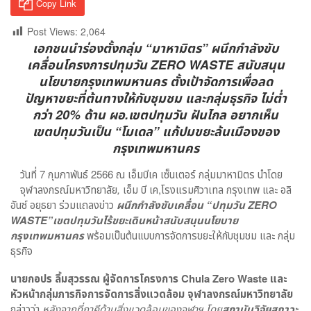
Copy Link
Post Views:
2,064
เอกชนนำร่องตั้งกลุ่ม “มาหามิตร” ผนึกกำลังขับ
เคลื่อนโครงการปทุมวัน ZERO WASTE สนับสนุน
นโยบายกรุงเทพมหานคร ตั้งเป้าจัดการเพื่อลด
ปัญหาขยะที่ต้นทางให้กับชุมชม และกลุ่มธุรกิจ ไม่ต่ำ
กว่า 20% ด้าน ผอ.เขตปทุมวัน ฝันไกล อยากเห็น
เขตปทุมวันเป็น “โมเดล” แก้ปมขยะล้นเมืองของ
กรุงเทพมหานคร
วันที่ 7 กุมภาพันธ์ 2566 ณ เอ็มบีเค เซ็นเตอร์ กลุ่มมาหามิตร นำโดย
จุฬาลงกรณ์มหาวิทยาลัย
,
เอ็ม บี เค,โรงแรมศิวาเทล กรุงเทพ และ อลิ
อันซ์ อยุธยา ร่วมแถลงข่าว
ผนึกกำลังขับเคลื่อน “ปทุมวัน ZERO
WASTE”เขตปทุมวันไร้ขยะเดินหน้าสนับสนุนนโยบาย
กรุงเทพมหานคร
พร้อมเป็นต้นแบบการจัดการขยะให้กับชุมชม และ กลุ่ม
ธุรกิจ
นายกอปร ลิ้มสุวรรณ ผู้จัดการโครงการ Chula Zero Waste และ
หัวหน้ากลุ่มภารกิจการจัดการสิ่งแวดล้อม จุฬาลงกรณ์มหาวิทยาลัย
กล่าวว่า
หลังจากที่ภาคีด้านสิ่งแวดล้อมของจุฬาฯ โดย
สถาบันวิจัยสภาวะ