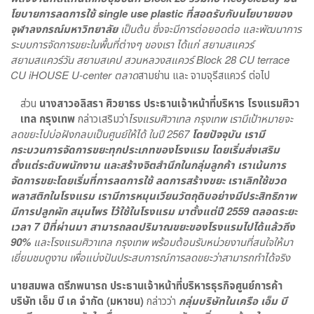
โยบายการลดการใช้ single use plastic ที่สอดรับกับนโยบายของ
จุฬาลงกรณ์มหาวิทยาลัย
เป็นต้น ซึ่งจะมีการต่อยอดต่อ และพัฒนาการ
ระบบการจัดการขยะในพื้นที่ต่างๆ ของเรา ได้แก่ สยามสแควร์
สยามสแควร์วัน สยามสเคป สวนหลวงสแควร์ Block 28 CU terrace
CU iHOUSE U-center ตลาด
สามย่าน และ จามจุรีสแควร์ ต่อไป
ส่วน
นางสาวอลิสรา ศิวยาธร ประธานเจ้าหน้าที่บริหาร โรงแรมศิวา
เทล กรุงเทพ
กล่าวเสริมว่า
โรงแรมศิวาเทล กรุงเทพ เรามีเป้าหมายจะ
ลดขยะไปบ่อฝังกลบเป็นศูนย์ให้ได้ ในปี 2567
โดยปัจจุบัน เรามี
กระบวนการจัดการขยะทุกประเภทของโรงแรม โดยเริ่มส่งเสริม
ตั้งแต่ระดับพนักงาน และสร้างจิตสำนึกในกลุ่มลูกค้า เราเน้นการ
จัดการขยะโดยเริ่มที่การลดการใช้ ลดการสร้างขยะ เราเลิกใช้ขวด
พลาสติกในโรงแรม เรามีการหมุนเวียนวัตถุดิบอย่างมีประสิทธิภาพ
มีการปลูกผัก สมุนไพร ไว้ใช้ในโรงแรม มาตั้งแต่ปี 2559 ตลอดระยะ
เวลา 7 ปีที่ผ่านมา สามารถลดปริมาณขยะของโรงแรมไปได้แล้วถึง
90%
และโรงแรมศิวาเทล กรุงเทพ พร้อมต้อนรับหน่วยงานที่สนใจให้มา
เยี่ยมชมดูงาน เพื่อแบ่งปันประสบการณ์การลดขยะว่าสามารถทำได้จริง
นายสมพล ตรีภพนารถ ประธานเจ้าหน้าที่บริหารธุรกิจศูนย์การค้า
บริษัท เอ็ม บี เค จำกัด (มหาชน)
กล่าวว่า
กลุ่มบริษัทในเครือ เอ็ม บี