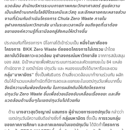
แวดล้อม สำนักบริหารระบบกายภาพคณะวิทยาศาสตร์ ศูนย์ความ
เป็นเลิศด้านเทคโนโลยีปิโตรเคมีและวัสดุ และอีกหลายคณะหลายส่วน
งานที่ร่วมกันดำเนินโครงการ
Chula Zero Waste ภายใน
จุฬาลงกรณ์มหาวิทยาลัย มาในระยะเวลาหนึ่ง จนถึงจุดที่เราต้อง
ขยายองค์ความรู้ที่เรามีออกสู่สังคมให้กว้างขึ้น
ประกอบกับที่โครงการฯ มีโอกาสได้เข้าร่วมเป็น
หนึ่งในภาคีของ
โครงการ
BKK Zero Waste ต่อยอดโครงการไม่เทรวม
นำโดย
สถาบันวิจัยสภาวะแวดล้อม จุฬาลงกรณ์มหาวิทยาลัย
จากการสนับสนุน
ของ สสส. มีเป้าหมายเพื่อพัฒนาระบบการลดและคัดแยกขยะใน 84 แหล่ง
กำเนิดจาก 2 เขตนำร่อง ปทุมวัน และ หนองแขมจึงได้มาหารือและชวน
กลุ่ม
“มาหามิตร”
ซึ่งเป็นพันธิมตร ด้านสิ่งแวดล้อมมาทำงานร่วมกัน ผลัก
ดันให้จำนวนแหล่งกำเนิดที่มีการลดและแยกขยะในเขตปทุมวันเพิ่มมากขึ้น
จึงมีความเห็นพ้องต้องกัน ในการผลักดันให้เกิดโครงการ
ปทุมวัน
Zero Waste ขึ้นเพื่อช่วยเมืองขับเคลื่อนเรื่องขยะ และสิ่ง
แวดล้อมด้านอื่นๆในเขตปทุมวันไปด้วยกัน
ด้าน
นางสาวสุขวิชญาณ์ นสมทรง ผู้อำนวยการเขตปทุมวัน
กล่าวว่า
เขตปทุมวันมีความยินดีอย่างยิ่งที่
กลุ่มมหามิตร
ซึ่งเป็น
การรวมกลุ่ม
ของภาคการศึกษา และภาคเอกชนในเขตปทุมวัน
ได้จัดทำ
โครงการ