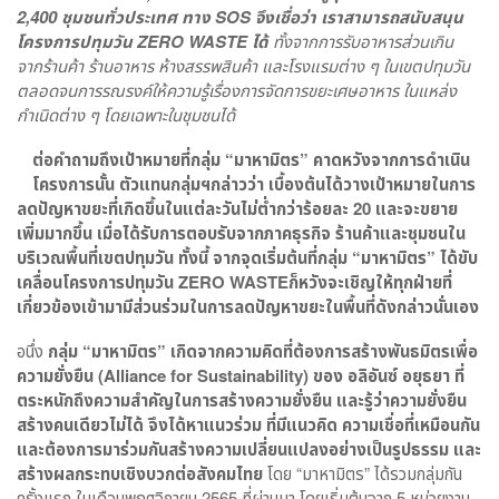
2,400 ชุมชนทั่วประเทศ ทาง SOS จึงเชื่อว่า เราสามารถสนับสนุน
โครงการปทุมวัน ZERO WASTE ได้
ทั้งจากการรับอาหารส่วนเกิน
จากร้านค้า ร้านอาหาร ห้างสรรพสินค้า และโรงแรมต่าง ๆ ในเขตปทุมวัน
ตลอดจนการรณรงค์ให้ความรู้เรื่องการจัดการขยะเศษอาหาร ในแหล่ง
กำเนิดต่าง ๆ โดยเฉพาะในชุมชนได้
ต่อคำถามถึงเป้าหมายที่กลุ่ม “มาหามิตร” คาดหวังจากการดำเนิน
โครงการนั้น ตัวแทนกลุ่มฯกล่าวว่า เบื้องต้นได้วางเป้าหมายในการ
ลดปัญหาขยะที่เกิดขึ้นในแต่ละวันไม่ต่ำกว่าร้อยละ 20 และจะขยาย
เพิ่มมากขึ้น เมื่อได้รับการตอบรับจากภาคธุรกิจ ร้านค้าและชุมชนใน
บริเวณพื้นที่เขตปทุมวัน ทั้งนี้ จากจุดเริ่มต้นที่กลุ่ม “มาหามิตร” ได้ขับ
เคลื่อนโครงการปทุมวัน ZERO WASTEก็หวังจะเชิญให้ทุกฝ่ายที่
เกี่ยวข้องเข้ามามีส่วนร่วมในการลดปัญหาขยะในพื้นที่ดังกล่าวนั่นเอง
อนึ่ง
กลุ่ม “มาหามิตร” เกิดจากความคิดที่ต้องการสร้างพันธมิตรเพื่อ
ความยั่งยืน (Alliance for Sustainability) ของ อลิอันซ์ อยุธยา ที่
ตระหนักถึงความสำคัญในการสร้างความยั่งยืน และรู้ว่าความยั่งยืน
สร้างคนเดียวไม่ได้ จึงได้หาแนวร่วม ที่มีแนวคิด ความเชื่อที่เหมือนกัน
และต้องการมาร่วมกันสร้างความเปลี่ยนแปลงอย่างเป็นรูปธรรม และ
สร้างผลกระทบเชิงบวกต่อสังคมไทย
โดย “มาหามิตร” ได้รวมกลุ่มกัน
ครั้งแรก ในเดือนพฤศจิกายน 2565 ที่ผ่านมา โดยเริ่มต้นจาก 5 หน่วยงาน