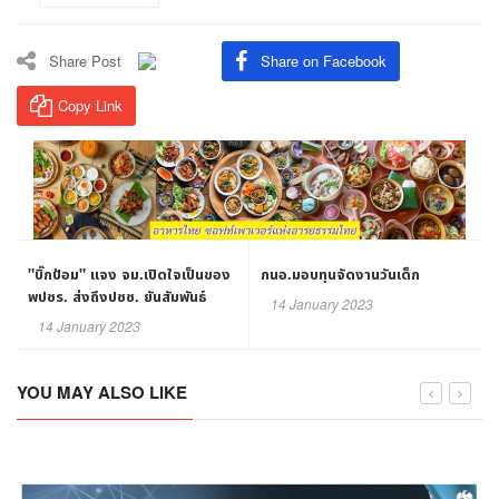
Share Post
Share on Facebook
Copy Link
"บิ๊กป้อม" แจง จม.เปิดใจเป็นของ
กนอ.มอบทุนจัดงานวันเด็ก
พปชร. ส่งถึงปชช. ยันสัมพันธ์
14 January 2023
"น้องตู่" รักกันตลอดไป
14 January 2023
YOU MAY ALSO LIKE