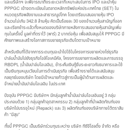
และบริษัทฯ จะพิจารณาถึงระยะเวลาที่เหมาะสมในการ IPO และนำหุ้น
PPPGC เข้าจดทะเบียนในตลาดหลักทรัพย์แห่งประเทศไทย (SET) ใน
หมวดธุรกิจพลังงานและสาธารณูปโภค โดยเตรียมเสนอขายหุ้น IPO
จำนวนไม่เกิน 342.8 ล้านหุ้น คิดเป็นร้อยละ 30 ของจำนวนหุ้นสามัญที่ออก
และเรียกชำระแล้วทั้งหมดของบริษัทภายหลังการเสนอขายหุ้นสามัญเพิ่ม
ทุนในครั้งนี้ มูลค่าที่ตราไว้ (พาร์) 2 บาทต่อหุ้น เพื่อสนับสนุนให้ PPPGC มี
ศักยภาพและสร้างโอกาสการขยายธุรกิจเติบโตตามเป้าหมาย
สำหรับเงินที่ได้จากการระดมทุนจะนำไปใช้ในโครงการขยายห่วงโซ่ธุรกิจ
ปาล์มน้ำมันไปยังธุรกิจโอลิโอเคมีคัล, โครงการขยายการผลิตและการบรรจุ
RBDPL (น้ำมันปาล์มโอเลอิน), ชำระคืนเงินกู้ยืมระยะยาวกับธนาคารและใช้
เป็นเงินทุนหมุนเวียนในการดำเนินธุรกิจ เพื่อสร้างรายได้และสนับสนุน
กลยุทธ์ของบริษัท โดยมีเป้าหมายก้าวสู่การเป็นผู้นำด้านการผลิตและ
จำหน่ายน้ำมันปาล์มโอเลอิน ในประเทศ
ปัจจุบัน PPPGC มีบริษัทฯ มีกลุ่มลูกค้าน้ำมันปาล์มโอเลอินอยู่ 3 กลุ่ม
ประกอบด้วย 1) กลุ่มลูกค้าอุตสาหกรรม 2) กลุ่มลูกค้าที่นำผลิตภัณฑ์ของ
บริษัทไปบรรจุใหม่ (Repack) และ 3) ผลิตภัณฑ์ของบริษัทภายใต้ตราสิน
ค้า “มีสุข”
ทั้งนี้ PPPGC เป็นบริษัทร่วมทุนระหว่าง บริษัท ทีซีจีโฮลดิ้ง จำกัด หรือ