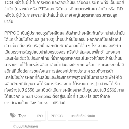
TCG หนึ่งในผู้นำในการผลิต และสกัดน้ำมันปาล์มดิบ บริษัท พีทีจี เอ็นเนอยี
จำกัด (มหาชน) หรือ PTGและบริษัท อาร์ดี เกษตรพัฒนา จำกัด หรือ RD
หนึ่งในผู้นำในการเพาะกล้าปาล์มน้ำมันรายใหญ่ในอุตสาหกรรมการปลูก
ปาล์ม
PPPGC เป็นผู้ประกอบธุรกิจผลิตและจัดจำหน่ายผลิตภัณฑ์จากปาล์มน้ำมัน
ได้แก่ น้ำมันไบโอดีเซล (B 100) น้ำมันปาล์มโอเลอิน ผลิตภัณฑ์โอเลโอเคมี
คัล เช่น กลีเซอรีนบริสุทธิ์ และผลิตภัณฑ์พลอยได้อื่น ๆ โรงงานของบริษัท
เป็นโครงการในรูปแบบปาล์มครบวงจร หรือ“ปาล์มคอมเพล็กซ์” แห่งแรก
และแห่งเดียวในประเทศไทย ที่นำทุกอุตสาหกรรมในห่วงโซ่ของปาล์มน้ำมัน
มารวบรวมไว้ในแหล่งผลิตปาล์มน้ำมันของประเทศ พร้อมวางแผนระบบโลจิ
สติกส์ที่เอื้อต่อการขนส่งและการส่งออกไปต่างประเทศ รวมถึงการนำ
เทคโนโลยีการผลิตที่ทันสมัยและประสิทธิภาพสูงมาใช้ในการผลิตเพื่อให้ได้
ผลิตภัณฑ์ที่มีคุณภาพได้รับการรับรองภายใต้ระบบมาตรฐานสากลได้เริ่ม
ก่อสร้างในปี 2558 และเปิดดำเนินการผลิตอย่างเต็มรูปแบบในปี 2562 ภาย
ใต้แนวคิด Smart Complex ตั้งอยู่บนเนื้อที่ 1,000 ไร่ ของอำเภอ
บางสะพานน้อย จังหวัดประจวบคีรีขันธ์
Tags:
IPO
PPPGC
นายชัยทัศน์ วันชัย
น้ำมันปาล์มโอเลอิน