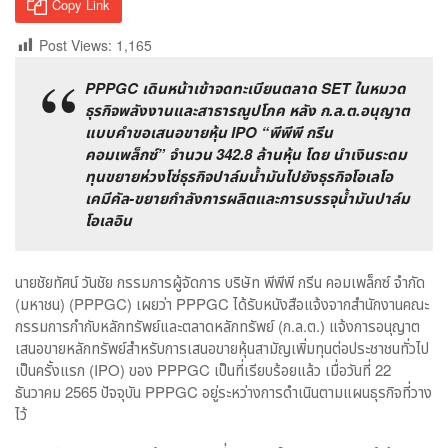
Copy Link
Post Views:
1,165
PPPGC เดินหน้าเข้าจดทะเบียนตลาด SET ในหมวด
ธุรกิจพลังงานและสาธารณูปโภค หลัง ก.ล.ต.อนุญาต
แบบคำขอเสนอขายหุ้น IPO “พีพีพี กรีน
คอมเพล็กซ์” จำนวน 342.8 ล้านหุ้น โดย นำเงินระดม
ทุนขยายห่วงโซ่ธุรกิจปาล์มน้ำมันไปยังธุรกิจโอเลโอ
เคมีคัล-ขยายกำลังการผลิตและการบรรจุน้ำมันปาล์ม
โอเลอิน
นายชัยทัศน์ วันชัย กรรมการผู้จัดการ บริษัท พีพีพี กรีน คอมเพล็กซ์ จำกัด
(มหาชน) (PPPGC) เผยว่า PPPGC ได้รับหนังสือแจ้งจากสำนักงานคณะ
กรรมการกำกับหลักทรัพย์และตลาดหลักทรัพย์ (ก.ล.ต.) แจ้งการอนุญาต
เสนอขายหลักทรัพย์สำหรับการเสนอขายหุ้นสามัญเพิ่มทุนต่อประชาชนทั่วไป
เป็นครั้งแรก (IPO) ของ PPPGC เป็นที่เรียบร้อยแล้ว เมื่อวันที่ 22
ธันวาคม 2565 ปัจจุบัน PPPGC อยู่ระหว่างการดำเนินตามแผนธุรกิจที่วาง
ไว้