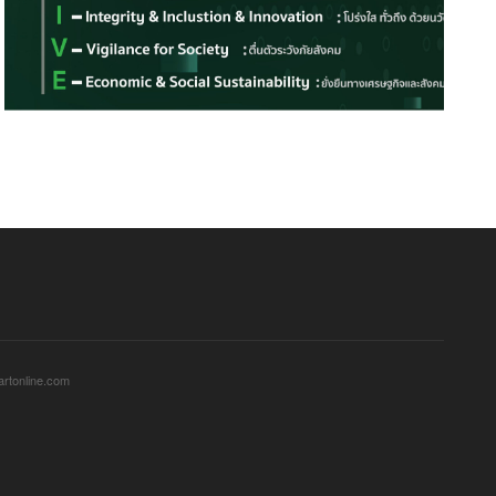
เอสซีจี ขนทัพนวัตกรรมวัสดุและก่อสร้าง
เอสซีจี หนุนการศึกษา ส่งมอบโน้
คุณภาพในงานสถาปนิก’68 ตอบทุกไลฟ์สไตล์
แก่โรงเรียน ในโครงการ CON
ระยอง
4 May 2025
2 May 2025
sartonline.com