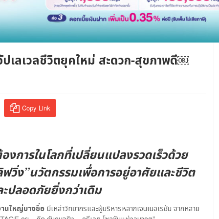
 อัปเลเวลชีวิตยุคใหม่ สะดวก-สุขภาพดี￼
Copy Link
ต้องการในโลกที่เปลี่ยนแปลงรวดเร็วด้วย
ิ่ง”นวัตกรรมเพื่อการอยู่อาศัยและชีวิต
ะปลอดภัยยิ่งกว่าเดิม
กงานใหญ่บางซื่อ
มีเหล่าวิทยากรและผู้บริหารหลากเจนเนอเรชัน จากหลาย
GE คุย – คิด กับคนจริง – ครีเอท โซลูชันแห่งอนาคต”