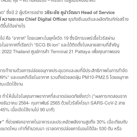
ต” ซึ่งมี 2 ผู้บริหารอย่าง
วชิระชัย คูนำวัฒนา
Head of Service
น์ หวานชะเอม
Chief Digital Officer
ธุรกิจซีเมนต์และผลิตภัณฑ์ก่อสร้าง
ีขึ้นได้อย่างไร
่ยนไป คือ “อากาศ” โดยเฉพาะในยุคโควิด 19 ซึ่งมีการแพร่เชื้อไวรัสผ่าน
ชื้อในอากาศที่เรียกว่า “SCG Bi-ion” และได้ติดตั้งในหลายสถานที่สำคัญ
APEC 2022 Thailand ศูนย์การค้า Terminal 21 Pattaya เพื่อคุณภาพของ
การทำงานด้วยการปล่อยอนุภาคประจุบวกและลบที่มีประสิทธิภาพในการกำจัด
ุดถึง 99%* และแบคทีเรียในอากาศ รวมถึงช่วยลดฝุ่น PM10-PM2.5 โดยอนุภาค
ขณะเปิดใช้งาน
ากาศ ทำให้มั่นใจในคุณภาพอากาศที่สะอาดปลอดภัยยิ่งกว่า (*ผลการทดสอบจาก
อช่วงธันวาคม 2564- กุมภาพันธ์ 2565 ด้วยไวรัสโคโรนา SARS-CoV-2 สาย
% เมื่อเปิดใช้งานไป 90 นาที)
r”
ที่ช่วยฟอกอากาศในอาคารและประหยัดพลังงานสูงถึง 30% เมื่อเทียบกับ
นาดไหน เท่าที่คำนวณมา เราลดการปล่อยคาร์บอนได้ปีละ 530 ตัน หรือ