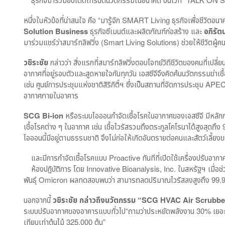
หนึ่งในหัวข้อที่น่าสนใจ คือ “มารู้จัก SMART Living ธุรกิจเพื่อชีวิตอนาค
Solution Business
ธุรกิจซีเมนต์และผลิตภัณฑ์ก่อสร้าง และ
อภิรัต
มาร่วมแชร์ว่าสมาร์ทลิฟวิ่ง (Smart Living Solutions) ช่วยให้ชีวิตผู้คนด
วชิระชัย
กล่าวว่า สิ่งแรกที่สมาร์ทลิฟวิ่งตอบโจทย์วิถีชีวิตของคนที่เปลี
อากาศที่อยู่รอบตัวและสูดหายใจกันทุกวัน เอสซีจีจึงคิดค้นนวัตกรรมฆ่าเ
เช่น ศูนย์การประชุมแห่งชาติสิริกิติ์ฯ ซึ่งเป็นสถานที่จัดการประชุม 
อากาศภายในอาคาร
SCG Bi-ion
หรือระบบไอออนกำจัดเชื้อโรคในอากาศของเอสซีจี มีหลัก
เชื้อโรคต่าง ๆ ในอากาศ เช่น เชื้อไวรัสรวมถึงตระกูลโคโรนาได้สูงส
ไอออนนี้มีอยู่ตามธรรมชาติ จึงไม่ก่อให้เกิดอันตรายต่อคนและสัตว์เลี้ยง
และมีการกำจัดเชื้อโรคแบบ Proactive ทันทีที่เปิดใช้เครื่องปรับอ
ห้องปฏิบัติการ โดย Innovative Bioanalysis, Inc. ในสหรัฐฯ เมื่
พันธุ์ Omicron ผลทดสอบพบว่า สามารถลดปริมาณไวรัสลงสูงถึง 99.945
นอกจากนี้
วชิระชัย กล่าวถึงนวัตกรรม “SCG HVAC Air Scrubbe
ระบบปรับอากาศของอาคารแบบทั่วไป“ถามว่าประหยัดพลังงาน 30% เยอะข
เทียบเท่าต้นไม้ 325,000 ต้น”