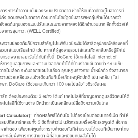
าระการทำความเย็นของระบบปรับอากาศ ช่วยให้คนที่อาศัยอยู่ในอาคารมี
ถึง ลดมลพิษในอากาศ ด้วยเทคโนโลยีดูดซับสารพิษกลุ่มก๊าซได้มากกว่า
ะยังลดต้นทุนของระบบปรับและระบายอากาศลงได้อีกจำนวนมาก อีกทั้งช่วยให้
นอาคารสุขภาวะ (WELL Certified)
ความปลอดภัยก็มีความสำคัญไม่แพ้กัน วชิระชัยได้สาธิตอุปกรณ์คล้องคอที่
มใส่แบบเรียลไทม์ เช่น หากให้ผู้สูงอายุสวมใส่และเกิดหกล้มหรือรู้สึกไม่
ียกรถพยาบาลมารับได้ทันทีทั้งนี้ DoCare ใช้เทคโนโลยี Internet of
ให้การดูแลสุขภาพและความปลอดภัยทำได้ที่บ้านง่ายแค่ปลายนิ้ว ระบบเก็บ
ตาลในเลือด ระดับออกซิเจนในเลือด อุณหภูมิร่างกาย น้ำหนักตัว จึงสามารถ
่วยเหลือและแจ้งเตือนทันทีเมื่อเกิดเหตุผิดปกติ เช่น หกล้ม (Fall
ยเฉพาะ DoCare ใช้ช่วยคนเกินกว่า 100 เคสไปแล้ว” วชิระชัยเผย
าร์ท ต้องประกอบด้วย 3 อย่าง ได้แก่ เทคโนโลยีที่ชาญฉลาดดูแลชีวิตคนให้ดี
ะเทคโนโลยีที่ใช้งานง่าย มีหน้าตาเป็นเอกลักษณ์สื่อถึงความเป็นไทย
art Calculator)”
ที่คิดผลลัพธ์ได้ทันใจ ไม่ต้องเชื่อมต่ออินเทอร์เน็ต ทำให้
ุณสมบัติสมาร์ทครบทั้ง 3 ข้อที่กล่าวไป นวัตกรรมเครื่องคิดเลขพูดได้ สั่งการ
ารหาคำตอบ เพียงแค่พูดก็จะทราบคำตอบทันทีผ่านระบบโต้ตอบที่เป็นภาษาไทย
ะกลุ่มผู้พิการทางสายตา ผู้ที่อ่านและเขียนหนังสือไม่ได้