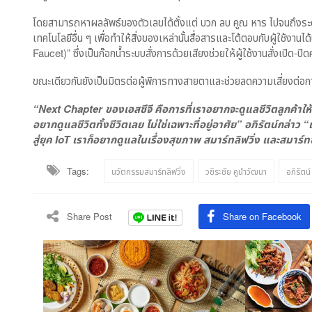
โดยสามารถหาผลลัพธ์ของตัวเลขได้ตั้งแต่ บวก ลบ คูณ หาร ไปจนถึงระด
เทคโนโลยีอื่น ๆ เพื่อทำให้สิ่งของเหล่านั้นสื่อสารและโต้ตอบกับผู้ใช้งาน
Faucet)” ซึ่งเป็นก๊อกน้ำระบบสั่งการด้วยเสียงช่วยให้ผู้ใช้งานสั่งเปิด-ป
ขณะเดียวกันยังเป็นมิตรต่อผู้พิการทางสายตาและช่วยลดความเสี่ยงต่อการ
“Next Chapter
ของเอสซีจี คือการที่เราอยากจะดูแลชีวิตลูกค้าใ
อยากดูแลชีวิตทั้งชีวิตเลย
ไม่ใช่เฉพาะที่อยู่อาศัย” อภิรัตน์กล่าว
สู่ยุค
IoT
เราก็อยากดูแลในเรื่องสุขภาพ
สมาร์ทลิฟวิ่ง และสมาร์ทซ
Tags:
นวัตกรรมสมาร์ทลิฟวิ่ง
วชิระชัย คูนำวัฒนา
อภิรัตน
Share Post
Share on Facebook