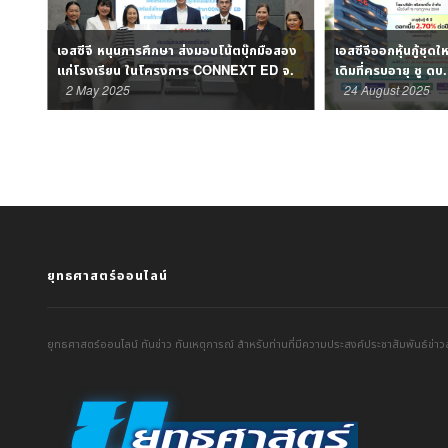
อสอง
เอสซีจีออกหุ้นกู้ชุดใหม่ 2.5 หมื่นลบ. แทนชุด
ก.อุตฯ ผนึก เอสซีจี 
 จ.
เดิมที่ครบอายุ ชู ดบ.คงที่ 2.70% เริ่ม
มูลนิธิพัฒนาเด็กในพื
ขาย 1 ก.ย.นี้
24 August 2025
14 August 2025
ยุทธศาสตร์ออนไลน์
ยุทธศาสตร์ออนไลน์ ทันข่าว ทันเหตุการณ์ สำหรับท่านที่มีความประสงค์ประชาสัมพันธ์ข่าวส