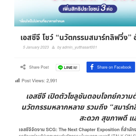
เอสซีจี โชว์ “นวัตกรรมสมาร์ทลิฟวิ่ง”
5 January 2023
by
admin_yutthasart001
Share Post
Share on Facebook
Post Views:
2,991
เอสซีจี เปิดตัวโซลูชันตอบโจทย์ความ
นวัตกรรมหลากหลาย รวมถึง “สมาร์ทลิฟว
สะดวก สุขภาพดี แล
เอสซีจีจัดงาน
SCG: The Next Chapter Exposition
ที่สำนั
ธุรกิจมาร่วมอัปเดตเทรนด์นวัตกรรมในอนาคต บนเวที “TALK ON STA