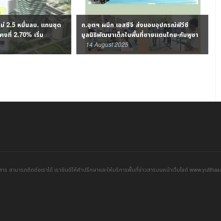
ส่งมอบอุปกรณ์พีวีซี
เอสซีจี ผนึกทช. ส่งมอบทุ่นกักขยะลอยน้ำ เดิน
้นที่ชายแดนไทย-กัมพูชา
หน้าแก้ปัญหาขยะในทะเล
1 June 2025
าร สามารถติดต่อเราได้ เรายินดีให้คำปรึกษาและให้บริการพื้นที่ข่าวสารบนหน้าเว็บไซต์ www.yuttha