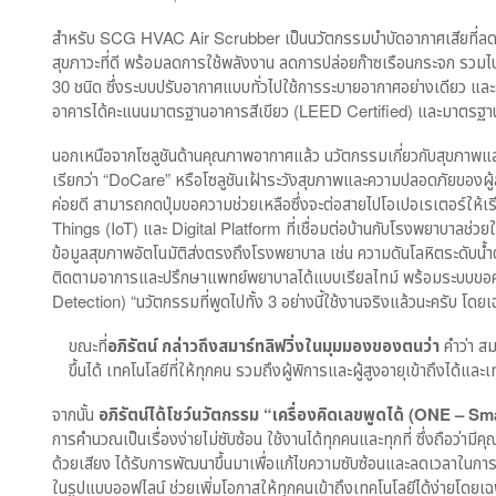
สำหรับ SCG HVAC Air Scrubber เป็นนวัตกรรมบำบัดอากาศเสียที่ลดภ
สุขภาวะที่ดี พร้อมลดการใช้พลังงาน ลดการปล่อยก๊าซเรือนกระจก รวมไป
30 ชนิด ซึ่งระบบปรับอากาศแบบทั่วไปใช้การระบายอากาศอย่างเดียว แล
อาคารได้คะแนนมาตรฐานอาคารสีเขียว (LEED Certified) และมาตรฐา
นอกเหนือจากโซลูชันด้านคุณภาพอากาศแล้ว นวัตกรรมเกี่ยวกับสุขภาพและ
เรียกว่า “DoCare” หรือโซลูชันเฝ้าระวังสุขภาพและความปลอดภัยของผู้สว
ค่อยดี สามารถกดปุ่มขอความช่วยเหลือซึ่งจะต่อสายไปโอเปอเรเตอร์ให้เร
Things (IoT) และ Digital Platform ที่เชื่อมต่อบ้านกับโรงพยาบาลช่วย
ข้อมูลสุขภาพอัตโนมัติส่งตรงถึงโรงพยาบาล เช่น ความดันโลหิตระดับน้ำ
ติดตามอาการและปรึกษาแพทย์พยาบาลได้แบบเรียลไทม์ พร้อมระบบขอความช
Detection) “นวัตกรรมที่พูดไปทั้ง 3 อย่างนี้ใช้งานจริงแล้วนะครับ โด
ขณะที่
อภิรัตน์ กล่าวถึงสมาร์ทลิฟวิ่งในมุมมองของตนว่า
คำว่า สม
ขึ้นได้ เทคโนโลยีที่ให้ทุกคน รวมถึงผู้พิการและผู้สูงอายุเข้าถึงได้แล
จากนั้น
อภิรัตน์ได้โชว์นวัตกรรม “เครื่องคิดเลขพูดได้ (ONE – Sm
การคำนวณเป็นเรื่องง่ายไม่ซับซ้อน ใช้งานได้ทุกคนและทุกที่ ซึ่งถือว่ามีค
ด้วยเสียง ได้รับการพัฒนาขึ้นมาเพื่อแก้ไขความซับซ้อนและลดเวลาในก
ในรูปแบบออฟไลน์ ช่วยเพิ่มโอกาสให้ทุกคนเข้าถึงเทคโนโลยีได้ง่ายโดยเฉพา