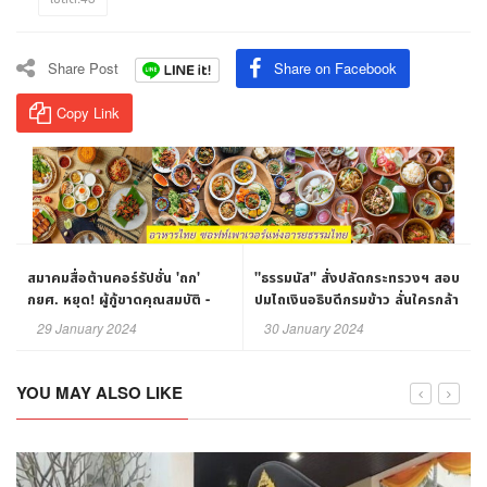
Share Post
Share on Facebook
Copy Link
สมาคมสื่อต้านคอร์รัปชั่น 'ถก'
"ธรรมนัส" สั่งปลัดกระทรวงฯ สอบ
กยศ. หยุด! ผู้กู้ขาดคุณสมบัติ -
ปมไถเงินอธิบดีกรมข้าว ลั่นใครกล้า
ดึงธรรมาภิบาลสร้าง 'เด็ก
แหยมระวังติดเบ็ด
29 January 2024
30 January 2024
คุณธรรม' คืนเงินกู้ กยศ.
YOU MAY ALSO LIKE