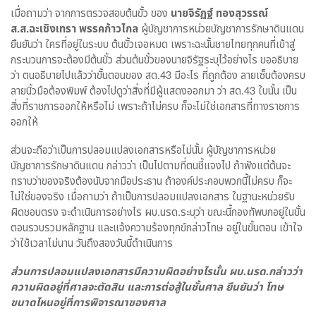
เมื่อถามว่า จากการตรวจสอบต้นขั้ว ของ
นายจิรัฏฐ์ ทองสุวรรณ์
ส.ส.ฉะเชิงเทรา พรรคก้าวไกล
ผู้บัญชาการหน่วยบัญชาการรักษาดินแดน
ยืนยันว่า ใครที่อยู่ในระบบ ต้นขั้วเจอหมด เพราะฉะนั้นชายไทยทุกคนที่เข้าสู่
กระบวนการจะต้องมีต้นขั้ว ส่วนต้นขั้วของนายจิรัฐระบุไว้อย่างไร ขออธิบาย
ว่า ตนอธิบายไปแล้วว่าขั้นตอนของ สด.43 มีอะไร ที่ถูกต้อง ลายเซ็นต้องครบ
ลายนิ้วมือต้องพิมพ์ ต้องไปดูว่าสิ่งที่มีผู้แสดงออกมา ว่า สด.43 ใบนั้น เป็น
สิ่งที่ราชการออกให้หรือไม่ เพราะถ้าไม่ครบ ก็จะไม่ใช่เอกสารที่ทางราชการ
ออกให้
ส่วนจะถือว่าเป็นการปลอมแปลงเอกสารหรือไม่นั้น ผู้บัญชาการหน่วย
บัญชาการรักษาดินแดน กล่าวว่า เป็นไปตามที่ตนชี้แจงไป ถ้าฟังแต่ต้นจะ
ทราบว่าของจริงต้องนับจากมือประธาน ถ้าองค์ประกอบพวกนี้ไม่ครบ ก็จะ
ไม่ใช่ของจริง เมื่อถามว่า ถ้าเป็นการปลอมแปลงเอกสาร ในฐานะหน่วยรับ
ผิดชอบตรง จะดำเนินการอย่างไร ผบ.นรด.ระบุว่า ขณะนี้กองทัพบกอยู่ในขั้น
ตอนรวบรวมหลักฐาน และแจ้งความร้องทุกข์กล่าวโทษ อยู่ในขั้นตอน เข้าใจ
ว่าใช้เวลาไม่นาน วันถึงสองวันนี้ดำเนินการ
ส่วนการปลอมแปลงเอกสารมีความผิดอย่างไรนั้น ผบ.นรด.กล่าวว่า
ความผิดอยู่ที่ศาลจะตัดสิน และการต่อสู้ในชั้นศาล ยืนยันว่า โทษ
ขนาดไหนอยู่ที่การพิจารณาของศาล