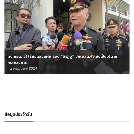
ผบ.นรด. ชี้! ไร้นัยแอบแฝง สอบ “จิรัฏฐ์” ปมใบสด.43 ยันเป็นไปตาม
กระบวนการ
2 February 2024
ข้อมูลประจำวัน