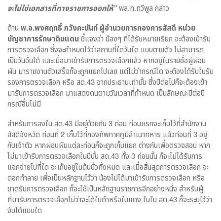
จะไม่ใช่เอกสารที่ทางราชการออกให้”
พล.ท.ทวีพูล กล่าว
ด้าน
พ.อ.พงศฤทธิ์ ภวังคะนันท์ ผู้อำนวยการกองการสัสดี หน่วย
บัญชาการรักษาดินแดน
ชี้แจงว่า น้องๆ ที่ได้รับหมายเรียก จะต้องเข้ารับ
การตรวจเลือก ซึ่งจะกำหนดไว้ว่าสถานที่ใดวันใด แบบตายตัว ไม่สามารถ
เป็นวันอื่นได้ และเมื่อมาเข้ารับการตรวจเลือกแล้ว หากอยู่ในรายชื่อผู้ผ่อน
ผัน มารายงานตัวเสร็จก็จะถูกแยกไปเลย แต่ไม่ว่ากรณีใด จะต้องได้รับใบรับ
รองการตรวจเลือก หรือ สด.43 จากประธานเท่านั้น ซึ่งปีต่อไปก็จะต้องเข้า
มารับการตรวจเลือก มาแสดงตนตามวันเวลาที่กำหนด เป็นลักษณะปีต่อปี
กรณีอื่นไม่มี
สำหรับการลงใน สด.43 มีอยู่ด้วยกัน 3 ท่อน ท่อนแรกจะเก็บไว้ที่สำนักงาน
สัสดีจังหวัด ท่อนที่ 2 เก็บไว้ที่กองทัพภาคภูมิลำเนาทหาร แล้วท่อนที่ 3 อยู่
กับเจ้าตัว หากผ่อนผันแต่ละท่อนก็จะถูกเก็บแยก ต่างกันเพื่อตรวจสอบ หาก
ไม่มาเข้ารับการตรวจเลือกในปีนั้น สด.43 ทั้ง 3 ท่อนนั้น ก็จะไม่ได้รับการ
แจกจ่ายไปที่ใด จะเก็บอยู่ในต้นขั้วทั้งหมด และเมื่อสิ้นสุดการตรวจเลือก จะ
ตอกทำลาย เพื่อเป็นหลักฐานไว้ว่า น้องไม่ได้มาเข้ารับการตรวจเลือก หรือ
ขาดรับการตรวจเลือก ก็จะใช้เป็นหลักฐานราชการอีกอย่างหนึ่ง สำหรับผู้
ที่มารับการตรวจเลือกไม่ว่าจะได้ใบดำหรือใบแดง ในใบ สด.43 ก็จะระบุไว้ว่า
จับได้แบบใด