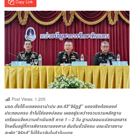
Copy Link
Post Views:
1,205
นรด.ตั้งโต๊ะแถลงดราม่าปม สด.43″จิรัฏฐ์” ของจริงต้ององค์
ประกอบครบ ถ้าไม่ใช่ของปลอม เผยอยู่ระหว่างรวบรวมหลักฐาน
เตรียมแจ้งความดำเนินคดี คาด 1 – 2 วัน ฐานปลอมแปลงเอกสาร
โทษขึ้นอยู่ที่การพิจารณาของศาล ยันต้นขั้วมีครบ ขณะมีรายงาน
สะพัด”จิรัฏฐ์”ไม่ได้มาจับใบดำใบแดง