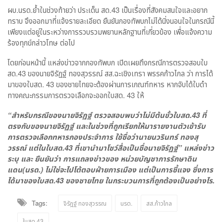
ผบ.นรด.ย้ำในช่วงท้ายว่า ประเด็น สด.43 เป็นเรื่องที่สังคมสนใจและอยาก
ทราบ จึงออกมาที่แจ้งรายละเอียด ยืนยันกองทัพบกไม่ได้นิ่งนอนใจในกรณีนี้
เพียงแต่อยู่ในระหว่างการรวบรวมพยานหลักฐานที่เกี่ยวข้อง เพื่อแจ้งความ
ร้องทุกข์กล่าวโทษ ต่อไป
โดยก่อนหน้านี้ แหล่งข่าวจากกองทัพบก เปิดเผยถึงกรณีการตรวจสอบใบ
สด.43 ของนายจิรัฏฐ์ ทองสุวรรณ์ สส.ฉะเชิงเทรา พรรคก้าวไกล ว่า การได้
มาของใบสด. 43 ของชายไทยจะต้องผ่านการเกณฑ์ทหาร หากจับได้ใบดำ
ทางคณะกรรมการตรวจเลือกจะออกใบสด. 43 ให้
“สำหรับกรณีของนายจิรัฏฐ์ ตรวจสอบพบว่าไม่มีต้นขั้วใบสด.43 ที่
ตรงกับของนายจิรัฏฐ์ และในช่วงที่ถูกเรียกให้มารายงานตัวเข้ารับ
การตรวจเลือกทหารกองประจำการ ใช้ชื่อว่านายนวรินทร์ ทองสุ
วรรณ์ แต่ในใบสด.43 ที่เขานำมาโชว์สื่อเป็นชื่อนายจิรัฏฐ์” แหล่งข่าว
ระบุ และ ยืนยันว่า การแถลงข่าวของ หน่วยบัญชาการรักษาดิน
แดน(นรด.) ไม่ใช่จะไปโต้ตอบฝ่ายการเมือง แต่เป็นการชี้แจง ซึ่งการ
ได้มาของใบสด.43 ของชายไทย ในกระบวนการที่ถูกต้องเป็นอย่างไร.
Tags:
จิรัฎฐ์ ทองสุวรรณ
นรด.
สส.ก้าวไกล
ใบสด.43