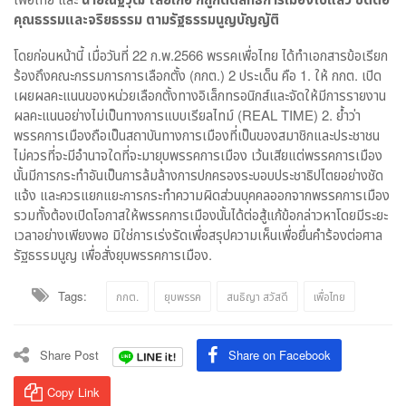
คุณธรรมและจริยธรรม ตามรัฐธรรมนูญบัญญัติ
โดยก่อนหน้านี้ เมื่อวันที่ 22 ก.พ.2566 พรรคเพื่อไทย ได้ทำเอกสารข้อเรียก
ร้องถึงคณะกรรมการการเลือกตั้ง (กกต.) 2 ประเด็น คือ 1. ให้ กกต. เปิด
เผยผลคะแนนของหน่วยเลือกตั้งทางอิเล็กทรอนิกส์และจัดให้มีการรายงาน
ผลคะแนนอย่างไม่เป็นทางการแบบเรียลไทม์ (REAL TIME) 2. ย้ำว่า
พรรคการเมืองถือเป็นสถาบันทางการเมืองที่เป็นของสมาชิกและประชาชน
ไม่ควรที่จะมีอำนาจใดที่จะมายุบพรรคการเมือง เว้นเสียแต่พรรคการเมือง
นั้นมีการกระทำอันเป็นการล้มล้างการปกครองระบอบประชาธิปไตยอย่างชัด
แจ้ง และควรแยกแยะการกระทำความผิดส่วนบุคคลออกจากพรรคการเมือง
รวมทั้งต้องเปิดโอกาสให้พรรคการเมืองนั้นได้ต่อสู้แก้ข้อกล่าวหาโดยมีระยะ
เวลาอย่างเพียงพอ มิใช่การเร่งรัดเพื่อสรุปความเห็นเพื่อยื่นคำร้องต่อศาล
รัฐธรรมนูญ เพื่อสั่งยุบพรรคการเมือง.
Tags:
กกต.
ยุบพรรค
สนธิญา สวัสดี
เพื่อไทย
Share Post
Share on Facebook
Copy Link