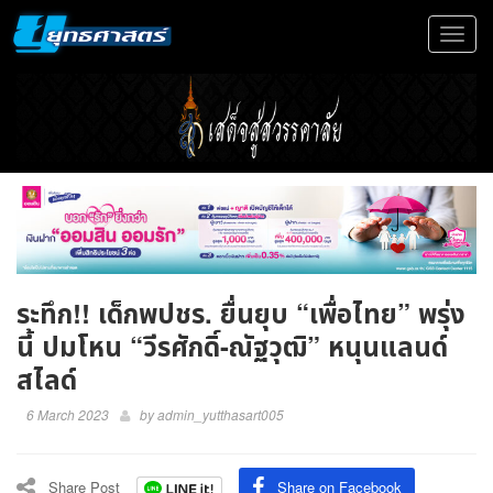
Toggle
navigat
ระทึก!! เด็กพปชร. ยื่นยุบ “เพื่อไทย” พรุ่ง
นี้ ปมโหน “วีรศักดิ์-ณัฐวุฒิ” หนุนแลนด์
สไลด์
6 March 2023
by
admin_yutthasart005
Share Post
Share on Facebook