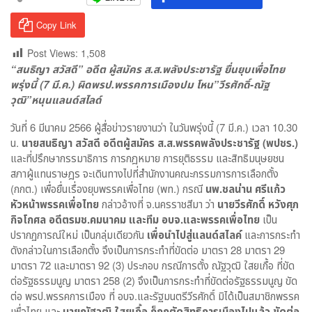
Copy Link
Post Views:
1,508
“สนธิญา สวัสดี” อดีต ผู้สมัคร ส.ส.พลังประชารัฐ ยื่นยุบเพื่อไทย
พรุ่งนี้ (7 มี.ค.) ผิดพรป.พรรคการเมืองปม โหน”วีรศักดิ์-ณัฐ
วุฒิ”หนุนแลนด์สไลด์
วันที่ 6 มีนาคม 2566 ผู้สื่อข่าวรายงานว่า ในวันพรุ่งนี้ (7 มี.ค.) เวลา 10.30
น.
นายสนธิญา สวัสดี อดีตผู้สมัคร ส.ส.พรรคพลังประชารัฐ (พปชร.)
และที่ปรึกษากรรมาธิการ การกฎหมาย การยุติธรรม และสิทธิมนุษยชน
สภาผู้แทนราษฎร จะเดินทางไปที่สำนักงานคณะกรรมการการเลือกตั้ง
(กกต.) เพื่อยื่นเรื่องยุบพรรคเพื่อไทย (พท.) กรณี
นพ.ชลน่าน ศรีแก้ว
หัวหน้าพรรคเพื่อไทย
กล่าวอ้างที่ จ.นครราชสีมา ว่า
นายวีรศักดิ์ หวังศุภ
กิจโกศล อดีตรมช.คมนาคม และทีม อบจ.และพรรคเพื่อไทย
เป็น
ปรากฏการณ์ใหม่ เป็นกลุ่มเดียวกัน
เพื่อนำไปสู่แลนด์สไลค์
และการกระทำ
ดังกล่าวในการเลือกตั้ง จึงเป็นการกระทำที่ขัดต่อ มาตรา 28 มาตรา 29
มาตรา 72 และมาตรา 92 (3) ประกอบ กรณีการตั้ง ณัฐวุฒิ ใสยเกื้อ ที่ขัด
ต่อรัฐธรรมนูญ มาตรา 258 (2) จึงเป็นการกระทำที่ขัดต่อรัฐธรรมนูญ ขัด
ต่อ พรป.พรรคการเมือง ที่ อบจ.และรัฐมนตรีวีรศักดิ์ มิได้เป็นสมาชิกพรรค
เพื่อไทย และ
นายณัฐวุฒิ ใสยเกื้อ ก็ถูกตัดสิทธิการเมืองไปแล้ว ขัดต่อ