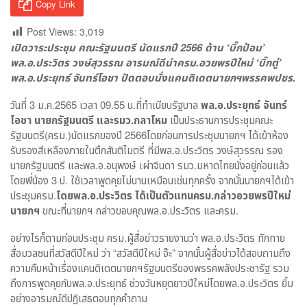
Copy Link
Post Views:
3,019
เปิดวาระประชุม คณะรัฐมนตรี นัดแรกปี 2566 ด้าน ‘บิ๊กป้อม’
พล.อ.ประวิตร วงษ์สุวรรณ อารมณ์ดีนำครม.อวยพรปีใหม่ ‘บิ๊กตู่’
พล.อ.ประยุทธ์ จันทร์โอชา ปัดตอบนั่งแคนดิเดตนายกฯพรรคพปชร.
วันที่ 3 ม.ค.2565 เวลา 09.55 น.ที่ทำเนียบรัฐบาล
พล.อ.ประยุทธ์ จันทร์
โอชา นายกรัฐมนตรี และรมว.กลาโหม
เป็นประธานการประชุมคณะ
รัฐมนตรี(ครม.)นัดแรกของปี 2566โดยก่อนการประชุมนายกฯ ได้เข้าห้อง
รับรองสีเหลืองภายในตึกสันติไมตรี ที่มีพล.อ.ประวิตร วงษ์สุวรรณ รอง
นายกรัฐมนตรี และพล.อ.อนุพงษ์ เผ่าจินดา รมว.มหาดไทยนั่งอยู่ก่อนแล้ว
โดยพี่น้อง 3 ป. ใช้เวลาพูดคุยไม่นานเหมือนเช่นทุกครั้ง จากนั้นนายกฯได้เข้า
ประชุมครม.
โดยพล.อ.ประวิตร ได้เป็นตัวแทนครม.กล่าวอวยพรปีใหม่
นายกฯ
ขณะที่นายกฯ กล่าวขอบคุณพล.อ.ประวิตร และครม.
อย่างไรก็ตามก่อนประชุม ครม.ผู้สื่อข่าวรายงานว่า พล.อ.ประวิตร ทักทาย
สื่อมวลชนที่สวัสดีปีใหม่ ว่า “สวัสดีปีใหม่ จ๊ะ” จากนั้นผู้สื่อข่าวได้สอบถามถึง
ความคืบหน้าเรื่องแคนดิเดตนายกฯรัฐมนตรีของพรรคพลังประชารัฐ รวม
ถึงการพูดคุยกับพล.อ.ประยุทธ์ ช่วงวันหยุดยาวปีใหม่โดยพล.อ.ประวิตร ยิ้ม
อย่างอารมณ์ดีปฏิเสธตอบทุกคำถาม