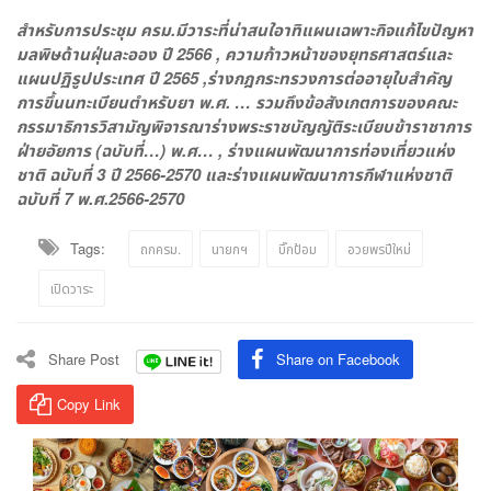
สำหรับการประชุม ครม.มีวาระที่น่าสนใอาทิแผนเฉพาะกิจแก้ไขปัญหา
มลพิษด้านฝุ่นละออง ปี 2566 , ความก้าวหน้าของยุทธศาสตร์และ
แผนปฏิรูปประเทศ ปี 2565 ,ร่างกฎกระทรวงการต่ออายุใบสำคัญ
การขึ้นนทะเบียนตำหรับยา พ.ศ. … รวมถึงข้อสังเกตการของคณะ
กรรมาธิการวิสามัญพิจารณาร่างพระราชบัญญัติระเบียบข้าราชาการ
ฝ่ายอัยการ (ฉบับที่…) พ.ศ… , ร่างแผนพัฒนาการท่องเที่ยวแห่ง
ชาติ ฉบับที่ 3 ปี 2566-2570 และร่างแผนพัฒนาการกีฬาแห่งชาติ
ฉบับที่ 7 พ.ศ.2566-2570
Tags:
ถกครม.
นายกฯ
บิ๊กป้อม
อวยพรปีใหม่
เปิดวาระ
Share Post
Share on Facebook
Copy Link