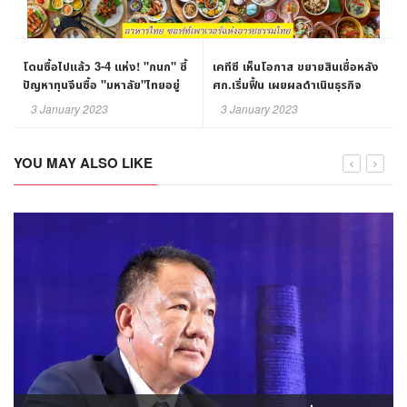
โดนซื้อไปแล้ว 3-4 แห่ง! "กนก" ชี้
เคทีซี เห็นโอกาส ขยายสินเชื่อหลัง
ปัญหาทุนจีนซื้อ "มหาลัย"ไทยอยู่
ศก.เริ่มฟื้น เผยผลดำเนินธุรกิจ
ระหว่าง เจรจาอีกนับ 10
ปี65 มีกำไร 7พันล้านบาท
3 January 2023
3 January 2023
YOU MAY ALSO LIKE