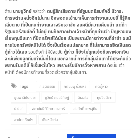
ด้าน
นายชูวิทย์
กล่าวว่า
ตนรู้สึกเสียดาย ที่รัฐมนตรีสมศักดิ์ มีวาระ
ดำรงตำแหน่งอีกไม่นาน ซึ่งพอตนเข้ามาเห็นการทำงานแบบนี้ ก็รู้สึก
เสียดาย ที่เป็นคนทำงานเอาจริงเอาจัง จนคดีมีความคืบหน้า แต่ถ้า
รัฐมนตรีสมศักดิ์ ไม่อยู่ ตนก็อยากฝากเจ้าหน้าที่ทุกท่านว่า ปัญหาของ
เรื่องทุนจีนเทา ที่ยึดทรัพย์ได้น้อย เป็นเพราะมีการทำงานที่ล่าช้า จนมี
การโยกทรัพย์หนีไปได้ ซึ่งเป็นเรื่องแปลกมาก ที่ไม่สามารถยึดเงินสด
ตู้ห่าวได้เลย
รวมถึงทำให้ปัจจุบัน
ตู้ห่าว ก็ยังไม่ถูกแจ้งข้อหาฟอกเงิน
จะมีเพียงลูกทีมเท่านั้นที่โดน นอกจากนี้ การที่กลุ่มจีนเทาได้ประกันตัว
พยานในคดีนี้ ก็เริ่มหวั่นไหว เพราะเริ่มมีการวิ่งหาพยาน
ดังนั้น เจ้า
หน้าที่ ต้องมีการทำงานที่รวดเร็วกว่ากลุ่มจีนเทา.
Tags:
ก.ยุติธรรม
คดีชมพู บ้วนหลี
คดีตู้ห่าว
ชุดพาลีปราบยา
ชูวิทย์ กมลวิศิษฎ์
ดีเอสไอ
ทุนจีนสีเทา
ป.ป.ส.
สถาบันนิติวิทยาศาสตร์
สมศักดิ์ เทพสุทิน
อายัดทรัพย์ฯ
เดินหน้าต่อ