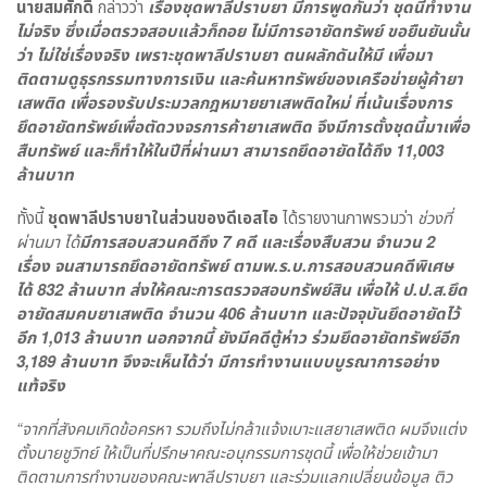
นายสมศักดิ์
กล่าวว่า
เรื่องชุดพาลีปราบยา มีการพูดกันว่า ชุดนี้ทำงาน
ไม่จริง ซึ่งเมื่อตรวจสอบแล้วก็ถอย ไม่มีการอายัดทรัพย์ ขอยืนยันนั้น
ว่า ไม่ใช่เรื่องจริง เพราะชุดพาลีปราบยา ตนผลักดันให้มี เพื่อมา
ติดตามดูธุรกรรมทางการเงิน และค้นหาทรัพย์ของเครือข่ายผู้ค้ายา
เสพติด เพื่อรองรับประมวลกฎหมายยาเสพติดใหม่ ที่เน้นเรื่องการ
ยึดอายัดทรัพย์เพื่อตัดวงจรการค้ายาเสพติด จึงมีการตั้งชุดนี้มาเพื่อ
สืบทรัพย์ และก็ทำให้ในปีที่ผ่านมา สามารถยึดอายัดได้ถึง 11,003
ล้านบาท
ทั้งนี้
ชุดพาลีปราบยาในส่วนของดีเอสไอ
ได้รายงานภาพรวมว่า
ช่วงที่
ผ่านมา ได้
มีการสอบสวนคดีถึง 7 คดี และเรื่องสืบสวน จำนวน 2
เรื่อง จนสามารถยึดอายัดทรัพย์ ตามพ.ร.บ.การสอบสวนคดีพิเศษ
ได้ 832 ล้านบาท ส่งให้คณะการตรวจสอบทรัพย์สิน เพื่อให้ ป.ป.ส.ยึด
อายัดสมคบยาเสพติด จำนวน 406 ล้านบาท และปัจจุบันยึดอายัดไว้
อีก 1,013 ล้านบาท นอกจากนี้ ยังมีคดีตู้ห่าว ร่วมยึดอายัดทรัพย์อีก
3,189 ล้านบาท จึงจะเห็นได้ว่า มีการทำงานแบบบูรณาการอย่าง
แท้จริง
“จากที่สังคมเกิดข้อครหา รวมถึงไม่กล้าแจ้งเบาะแสยาเสพติด ผมจึงแต่ง
ตั้งนายชูวิทย์ ให้เป็นที่ปรึกษาคณะอนุกรรมการชุดนี้ เพื่อให้ช่วยเข้ามา
ติดตามการทำงานของคณะพาลีปราบยา และร่วมแลกเปลี่ยนข้อมูล ติว