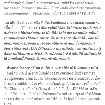
เข้มให้เจ้าหน้าที่ เพื่อทำให้สังคมเกิดความสบายใจได้ว่า มีการทำงานกัน
อย่างจริงจัง โดยมีนายชูวิทย์ เป็นหูเป็นตา ซึ่งก็จะยิ่งทำให้ประชาชนเชื่อมั่น
และช่วยกันแจ้งเบาะแสยาเสพติดมากขึ้น”
รมว.ยุติธรรม
กล่าวและว่า
ส่วน
คดีเครือข่ายชบา หรือ ที่เกี่ยวข้องกับประธานสโมสรฟุตบอลแห่ง
หนึ่ง
นั้น ตนได้รับรายงานว่า
อัยการสั่งไม่ฟ้อง จึงให้แนวทางหน่วยงาน
ที่เกี่ยวข้อง ให้นำคดีกลับมาทำใหม่ได้หรือไม่ เพราะอาจมีข้อมูลใหม่
รวมถึงเผื่อมีใครไปรับเงินเขามา ก็จะสามารถตามไปยึดได้ เพื่อทำให้
สังคมหมดความสงสัย ตนจึงอยากให้นำมาทำใหม่ ซึ่งก็ตรงกับที่
อัยการให้ความเห็นไว้ว่า ให้ดีเอสไอ หาความผิดอื่น เพราะในสำนวน ผู้
ต้องหาไม่ได้สมคบ แต่รับว่า ทำพนันออนไลน์ ทำให้คดีนี้ จะเดินต่อไป
ได้ โดยเรื่องนี้ ดีเอสไอ รับทราบดำเนินการแล้ว
ส่วนการนำคดีมาทำใหม่ ตนได้มอบหมายให้หาผู้รับผิดชอบภายใน
วันที่ 13 ม.ค.นี้ เพื่อทำเป็นคดีตัวอย่าง
คนที่ร้องจะได้รู้ว่า เรากำลัง
เรียนรู้กับกฎหมายใหม่ รวมถึงที่มีการกล่าวอ้างว่า มีการเรียกรับสินบน ก็จะ
มีการประสานไปยังคนร้อง เพื่อแลกเปลี่ยนข้อมูลกันด้วย นอกจากนี้ ตนยังได้
สั่งให้ติดตามความคืบหน้าคดีชมพู บ้วนหลี ที่เกิดตั้งแต่ปี 2563 แต่จนถึง
ขณะนี้ ยังไม่มีความคืบหน้า จึงสั่งตั้งคณะทำงานขึ้นมา 1 ชุด เพื่อทำให้สังคม
ทราบว่า มีตัวเลขยึดทรัพย์เครือข่ายนี้เท่าไหร่แล้ว โดยให้เวลาสรุปผลภายใน
1 เดือน