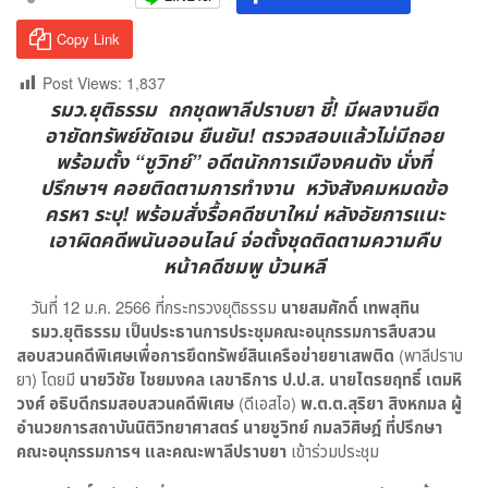
Copy Link
Post Views:
1,837
รมว.ยุติธรรม ถกชุดพาลีปราบยา ชี้! มีผลงานยึด
อายัดทรัพย์ชัดเจน ยืนยัน! ตรวจสอบแล้วไม่มีถอย
พร้อมตั้ง “ชูวิทย์” อดีตนักการเมืองคนดัง นั่งที่
ปรึกษาฯ คอยติดตามการทำงาน หวังสังคมหมดข้อ
ครหา ระบุ! พร้อมสั่งรื้อคดีชบาใหม่ หลังอัยการแนะ
เอาผิดคดีพนันออนไลน์ จ่อตั้งชุดติดตามความคืบ
หน้าคดีชมพู บ้วนหลี
วันที่ 12 ม.ค. 2566 ที่กระทรวงยุติธรรม
นายสมศักดิ์ เทพสุทิน
รมว.ยุติธรรม เป็นประธานการประชุมคณะอนุกรรมการสืบสวน
สอบสวนคดีพิเศษเพื่อการยึดทรัพย์สินเครือข่ายยาเสพติด
(พาลีปราบ
ยา) โดยมี
นายวิชัย ไชยมงคล เลขาธิการ ป.ป.ส. นายไตรยฤทธิ์ เตมหิ
วงศ์ อธิบดีกรมสอบสวนคดีพิเศษ
(ดีเอสไอ)
พ.ต.ต.สุริยา สิงหกมล ผู้
อำนวยการสถาบันนิติวิทยาศาสตร์ นายชูวิทย์ กมลวิศิษฎ์ ที่ปรึกษา
คณะอนุกรรมการฯ และคณะพาลีปราบยา
เข้าร่วมประชุม