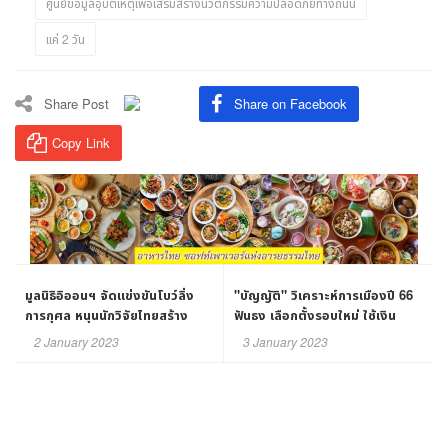
ศูนย์ข้อมูลอุบัติเหตุเพื่อเสริมสร้างนวัตกรรมความปลอดภัยทางถนน
แค่ 2 วัน
Share Post
Share on Facebook
Copy Link
มูลนิธิอิออนฯ จัดแข่งขันโบว์ลิ่ง
"บัญญัติ" วิเคราะห์การเมืองปี 66
การกุศล หนุนนักวิจัยไทยสร้าง
ฟันธง เลือกตั้งรอบใหม่ ใช้เงิน
นวัตกรรมวัคซีน Circular mRNA
สะพัด จี้ กกต.คุมเข้ม!
2 January 2023
3 January 2023
รักษาโรคมะเร็ง