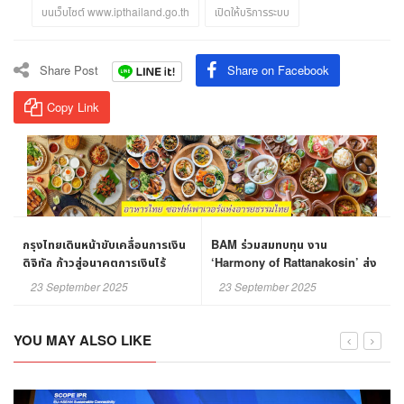
บนเว็บไซต์ www.ipthailand.go.th
เปิดให้บริการระบบ
Share Post
Share on Facebook
Copy Link
กรุงไทยเดินหน้าขับเคลื่อนการเงิน
BAM ร่วมสมทบทุน งาน
ดิจิทัล ก้าวสู่อนาคตการเงินไร้
‘Harmony of Rattanakosin’ ส่ง
พรมแดน
ต่อพลังแห่งการให้เพื่อผู้ป่วยมะเร็ง
23 September 2025
23 September 2025
เต้านม
YOU MAY ALSO LIKE