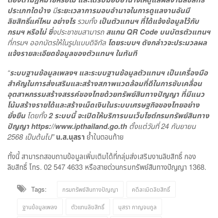
ประเภทใดบ้าง
มี
ระยะเวลาการมอบอำนาจในการดูแลงานอันมี
ลิขสิทธิ์แค่ไหน อย่างไร
รวมทั้ง
เป็นตัวแทนฯ ที่ได้แจ้งข้อมูลไว้กับ
กรมฯ หรือไม่ ซึ่
งประชาชนสามารถ
สแกน
QR Code บนบัตรตัวแทนฯ
ที่กรมฯ ออกบัตรให้ในรูปแบบดิจิทัล
โดยระบบฯ ดังกล่าวจะประมวลผล
แจ้งรายละเอียดข้อมูลของตัวแทนฯ ในทันที
“
ระบบฐานข้อมูลเพลงฯ และระบบฐานข้อมูลตัวแทนฯ เป็นเครื่องมือ
สำคัญในการส่งเสริมและสร้างสภาพแวดล้อมที่ดีในการขับเคลื่อน
อุตสาหกรรมสร้างสรรค์ของไทยด้วยทรัพย์สินทางปัญญา ที่มีแนว
โน้มสร้างรายได้และสร้างเม็ดเงินในระบบเศรษฐกิจของไทยอย่าง
ยั่งยืน
โดยทั้ง
2 ระบบนี้ จะเปิดให้บริการบนเว็บไซต์กรมทรัพย์สินทาง
ปัญญา
https://www.ipthailand.go.th
ตั้งแต่วันที่ 24 กันยายน
2568 เป็นต้นไป”
น.ส.นุสรา
ย้ำในตอนท้าย
ทั้งนี้ สามารถสอบถามข้อมูลเพิ่มเติมได้ที่กลุ่มส่งเสริมงานลิขสิทธิ์ กอง
ลิขสิทธิ์ โทร. 02 547 4633 หรือสายด่วนกรมทรัพย์สินทางปัญญา 1368.
Tags:
กรมทรัพย์สินทางปัญญา
คดีละเมิดลิขสิทธิ์
ฐานข้อมูลเพลง
ตัวแทนลิขสิทธิ์
นุสรา กาญจนกูล