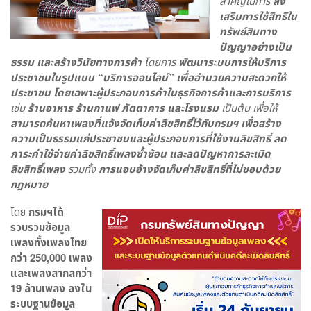
สำคัญในการ
ส่ง
เสริมการใช้สิทธิใน
ทรัพย์สินทาง
ปัญญาอย่างเป็น
ธรรม และสร้างวินัยทางการค้า
โดยการ
พัฒนาระบบการให้บริการ
ประชาชนในรูปแบบ “บริการออนไลน์” เพื่ออำนวยความสะดวกให้
ประชาชน โดยเฉพาะผู้ประกอบการค้าในธุรกิจการค้าและการบริการ
เช่น
ร้านอาหาร ร้านกาแฟ ภัตตาคาร และโรงแรม
เป็นต้น เพื่อให้
สามารถค้นหาเพลงที่แจ้งจัดเก็บค่าลิขสิทธิ์ไว้กับกรมฯ เพื่อสร้าง
ความเป็นธรรมแก่ประชาชนและผู้ประกอบการที่ใช้งานลิขสิทธิ์ ลด
ภาระค่าใช้จ่ายค่าลิขสิทธิ์เพลงซ้ำซ้อน และลดปัญหาการละเมิด
ลิขสิทธิ์เพลง
รวมทั้ง
การแอบอ้างจัดเก็บค่าลิขสิทธิ์ที่ไม่ชอบด้วย
กฎหมาย
โดย
กรมฯได้
รวบรวมข้อมูล
เพลงทั้งเพลงไทย
กว่า 250
,000 เพลง
และเพลงสากลกว่า
19 ล้านเพลง ลงใน
ระบบฐานข้อมูล