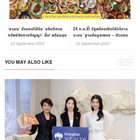
‘อรมน’ รับมอบไม้ต่อ ‘อธิบดีกรม
24 ก.ย.นี้! รัฐพร้อมเปิดให้บริการ
ทรัพย์สินทางปัญญา’ ลั่น! พร้อมลุย
ระบบ ‘ฐานข้อมูลเพลง – ตัวแทน
นโยบายเดิม - ต่อยอดนโยบายใหม่
ลิขสิทธิ์ – คดีละเมิดลิขสิทธิ์’ ผ่าน
23 September 2025
23 September 2025
เว็บไซต์ฯ
YOU MAY ALSO LIKE