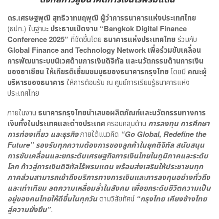
ดร.เศรษฐพุฒิ สุทธิวาทนฤพุฒิ ผู้ว่าการธนาคารแห่งประเทศไทย
(ธปท.) ในฐานะ
ประธานเปิดงาน “Bangkok Digital Finance
Conference 2025”
ที่จัดขึ้นโดย
ธนาคารแห่งประเทศไทย
ร่วมกับ
Global Finance and Technology Network
เพื่อร่วมขับเคลื่อน
การพัฒนาระบบนิเวศด้านการเงินดิจิทัล และนวัตกรรมด้านการเงิน
ของอาเซียน ให้เกียรติเยี่ยมชมบูธของธนาคารกรุงไทย
โดยมี
คณะผู้
บริหารของธนาคาร
ให้การต้อนรับ ณ ศูนย์การเรียนรู้ธนาคารแห่ง
ประเทศไทย
ภายในงาน
ธนาคารกรุงไทยนำเสนอผลิตภัณฑ์และนวัตกรรมทางการ
เงินทั้งในประเทศและต่างประเทศ
ครอบคลุมด้าน
การลงทุน การศึกษา
การท่องเที่ยว และธุรกิจ
ภายใต้แนวคิด
“Go Global, Redefine the
Future” รองรับทุกความต้องการของลูกค้าในยุคดิจิทัล สนับสนุน
การขับเคลื่อนและยกระดับเศรษฐกิจการเงินไทยในภูมิภาคและระดับ
โลก ก้าวสู่การเงินดิจิทัลไร้พรมแดน พร้อมส่งเสริมให้ประชาชนทุก
ภาคส่วนสามารถเข้าถึงบริการทางการเงินและการลงทุนอย่างทั่วถึง
และเท่าเทียม ลดความเหลื่อมล้ำในสังคม เพื่อยกระดับชีวิตความเป็น
อยู่ของคนไทยให้ดีขึ้นในทุกวัน
ตามวิสัยทัศน์
“กรุงไทย เคียงข้างไทย
สู่ความยั่งยืน”
.