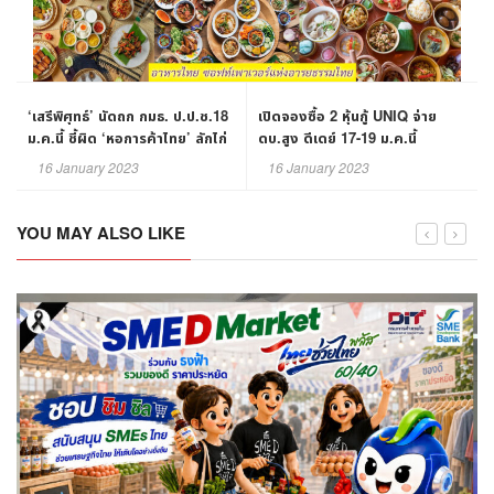
‘เสรีพิศุทธ์’ นัดถก กมธ. ป.ป.ช.18
เปิดจองซื้อ 2 หุ้นกู้ UNIQ จ่าย
ม.ค.นี้ ชี้ผิด ‘หอการค้าไทย’ ลักไก่
ดบ.สูง ดีเดย์ 17-19 ม.ค.นี้
สวมสิทธิ์ฮุบที่ดิน 4 ไร่ของสมาคม
16 January 2023
16 January 2023
หอการค้ากรุงเทพ
YOU MAY ALSO LIKE