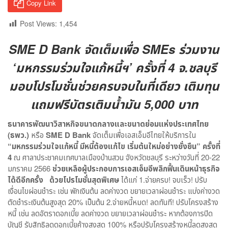
Copy Link
Post Views:
1,454
SME D Bank
จัดเต็มเพื่อ
SMEs ร่วมงาน
‘มหกรรมร่วมใจแก้หนี้ฯ’ ครั้งที่
4
จ.ชลบุรี
มอบโปรโมชั่นช่วยครบจบในที่เดียว เติมทุน
แถมฟรีบัตรเติมน้ำมัน
5,000
บาท
ธนาคารพัฒนาวิสาหกิจขนาดกลางและขนาดย่อมแห่งประเทศไทย
(ธพว.)
หรือ
SME D Bank
จัดเต็มเพื่อเอสเอ็มอีไทยให้บริการใน
“มหกรรมร่วมใจแก้หนี้ มีหนี้ต้องแก้ไข เริ่มต้นใหม่อย่างยั่งยืน” ครั้งที่
4
ณ ศาลาประชาคมเทศบาลเมืองบ้านสวน จังหวัดชลบุรี ระหว่างวันที่ 20-22
มกราคม 2566
ช่วยเหลือผู้ประกอบการเอสเอ็มอีพลิกฟื้นเดินหน้าธุรกิจ
ได้ดีอีกครั้ง ด้วยโปรโมชั่นสุดพิเศษ
ได้แก่ 1.จ่ายครบ! จบเร็ว! ปรับ
เงื่อนไขผ่อนชำระ เช่น พักเงินต้น ลดค่างวด ขยายเวลาผ่อนชำระ แบ่งค่างวด
ตัดชำระเงินต้นสูงสุด 20% เป็นต้น 2.จ่ายหนี้หมด! ลดทันที! ปรับโครงสร้าง
หนี้ เช่น ลดอัตราดอกเบี้ย ลดค่างวด ขยายเวลาผ่อนชำระ หากต้องการปิด
บัญชี รับสิทธิลดดอกเบี้ยค้างสูงสุด 100% หรือปรับโครงสร้างหนี้ลดสูงสุด