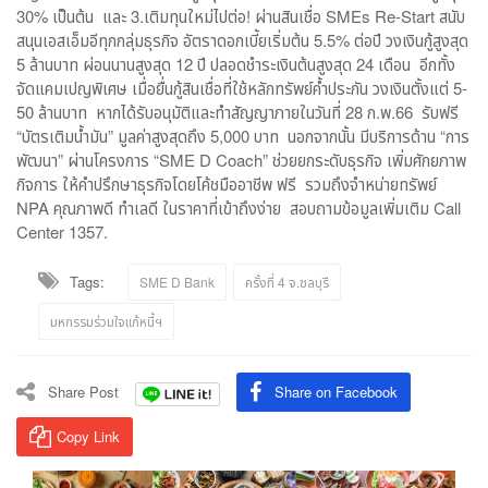
30% เป็นต้น และ 3.เติมทุนใหม่ไปต่อ! ผ่านสินเชื่อ SMEs Re-Start สนับ
สนุนเอสเอ็มอีทุกกลุ่มธุรกิจ อัตราดอกเบี้ยเริ่มต้น 5.5% ต่อปี วงเงินกู้สูงสุด
5 ล้านบาท ผ่อนนานสูงสุด 12 ปี ปลอดชำระเงินต้นสูงสุด 24 เดือน อีกทั้ง
จัดแคมเปญพิเศษ เมื่อยื่นกู้สินเชื่อที่ใช้หลักทรัพย์ค้ำประกัน วงเงินตั้งแต่ 5-
50 ล้านบาท หากได้รับอนุมัติและทำสัญญาภายในวันที่ 28 ก.พ.66 รับฟรี
“บัตรเติมน้ำมัน” มูลค่าสูงสุดถึง 5,000 บาท นอกจากนั้น มีบริการด้าน “การ
พัฒนา” ผ่านโครงการ “SME D Coach” ช่วยยกระดับธุรกิจ เพิ่มศักยภาพ
กิจการ ให้คำปรึกษาธุรกิจโดยโค้ชมืออาชีพ ฟรี รวมถึงจำหน่ายทรัพย์
NPA คุณภาพดี ทำเลดี ในราคาที่เข้าถึงง่าย สอบถามข้อมูลเพิ่มเติม Call
Center 1357.
Tags:
SME D Bank
ครั้งที่ 4 จ.ชลบุรี
มหกรรมร่วมใจแก้หนี้ฯ
Share Post
Share on Facebook
Copy Link