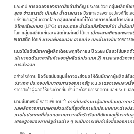
ขณะที่มี
การลดลงของราคาสินค้าสำคัญ
ประกอบด้วย
กลุ่มผลิตภัณ
สุกร ข้าวสารเจ้า มันเส้น น้ำตาลทราย
มีราคาลดลงตามอุปสงค์ที่ชะล
แข่งขันกันสูงในตลาดโลก
กลุ่มผลิตภัณฑ์ที่ได้จากการกลั่นปิโตรเลีย
ปิโตรเลียมเหลว
(LPG)
ยางมะตอย น้ำมันแก๊สโซฮอล์ 91 น้ำมันแก๊
โลก
กลุ่มเคมีภัณฑ์และผลิตภัณฑ์เคมี
ได้แก่
เม็ดพลาสติกและพลาสติ
พลาสติก
ได้แก่
ยางแผ่นรมควัน ยางแท่ง และน้ำยางข้น
จากการลด
แนวโน้มดัชนีราคาผู้ผลิตเดือนพฤศจิกายน ปี 2568 มีแนวโน้มหดตั
เข้ามากดดันราคาสินค้าของผู้ผลิตในประเทศ 2) การชะลอตัวท
การส่งออก
อย่างไรก็ตาม
ปัจจัยสนับสนุนที่อาจจะส่งผลให้ดัชนีราคาผู้ผลิตปรับต
ประเทศ ประกอบกับมาตรการของภาครัฐ
เช่น
มาตรการคนละครึ่ง
ราคาสินค้าผู้ผลิตให้ปรับตัวดีขึ้น ทั้งนี้ จะต้องมีการติดตามและประเม
นายนันทพงษ์
กล่าวเพิ่มเติมว่า
การที่ดัชนีราคาผู้ผลิตเดือนตุลาค
ผลผลิตทางการเกษตรส่วนเกินที่สูงทั้งภายในประเทศและต่างปร
ภายในประเทศที่อ่อนแอจากภาวะหนี้ครัวเรือนที่ยังคงอยู่ในระดับสู
เศรษฐกิจของภาครัฐด้านต่าง ๆ จะเป็นการเพิ่มกำลังซื้อของภา