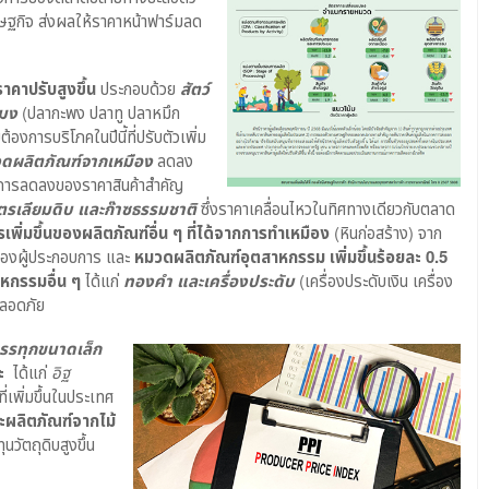
ฐกิจ ส่งผลให้ราคาหน้าฟาร์มลด
่ราคาปรับสูงขึ้น
ประกอบด้วย
สัตว์
ะมง
(ปลากะพง ปลาทู ปลาหมึก
้องการบริโภคในปีนี้ที่ปรับตัวเพิ่ม
ดผลิตภัณฑ์จากเหมือง
ลดลง
กการลดลงของราคาสินค้าสำคัญ
โตรเลียมดิบ และก๊าซธรรมชาติ
ซึ่งราคาเคลื่อนไหวในทิศทางเดียวกับตลาด
รเพิ่มขึ้นของผลิตภัณฑ์อื่น ๆ ที่ได้จากการทำเหมือง
(หินก่อสร้าง) จาก
ึ้นของผู้ประกอบการ และ
หมวดผลิตภัณฑ์อุตสาหกรรม เพิ่มขึ้นร้อยละ 0.5
าหกรรมอื่น ๆ
ได้แก่
ทองคำ และเครื่องประดับ
(เครื่องประดับเงิน เครื่อง
ปลอดภัย
รรทุกขนาดเล็ก
ะ
ได้แก่
อิฐ
ี่เพิ่มขึ้นในประเทศ
ละผลิตภัณฑ์จากไม้
วัตถุดิบสูงขึ้น