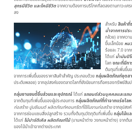
สุกรมีชีวิต และโคมีชีวิต
จากความต้องการบริโภคที่ลดลงตามภาวะเศรษ
ลง
สำหรับ
สินค้าที
น้ำจากการปร
กล้วย) จากความต
ขึ้นเล็กน้อย
หมว
ร้อยละ 7.0 จา
ได้แก่
น้ำมันปิ
โลก
ขณะที่มีกา
ต้นทุนที่เพิ่มข
จากการเพิ่มขึ้นของราคาสินค้าสำคัญ ประกอบด้วย
กลุ่มผลิตภัณฑ์อุตส
ประดับพลอย) จากอุปสงค์ของตลาดโลกที่ยังนิยมการถือครองทรัพย์สิน
กลุ่มยานยนต์์ชิ้นส่วนและอุปกรณ์
ได้แก่
รถยนต์ส่วนบุคคลและรถบ
จากต้นทุนที่เพิ่มขึ้นของผู้ประกอบการ
กลุ่มผลิตภัณฑ์ที่ทำจากแร่อโลห
ก่อสร้าง ปูนซีเมนต์ ผลิตภัณฑ์คอนกรีตที่ใช้ในงานก่อสร้าง
จากอุปสงค์ท
จากการซ่อมแซมสิ่งปลูกสร้าง รวมทั้งต้นทุนวัตถุดิบที่เพิ่มขึ้น
กลุ่มไม้แ
ได้แก่
ไม้ปาร์ติเคิล ผลิตภัณฑ์ไม้
(บานหน้าต่าง วงกบหน้าต่าง) จากต้นทุน
ของไม้นำเข้าจากต่างประเทศ