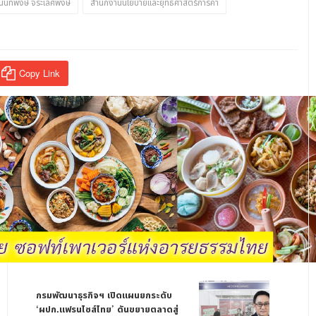
นันทพงษ์ จิระเลิศพงษ์
สำนักงานนโยบายและยุทธศาสตร์การค้า
Copy Link
กรมพัฒนาธุรกิจฯ เปิดแผนยกระดับ
‘ผปก.แฟรนไชส์ไทย’ ดันขยายตลาดสู่