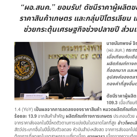
“ผอ.สนค.” ยอมรับ! ดัชนีราคาผู้ผลิตข
ราคาสินค้าเกษตร และกลุ่มปิโตรเลียม แ
ช่วยกระตุ้นเศรษฐกิจช่วงปลายปี ส่วน
นายนันทพงษ์ จิ
(ผอ.สนค.)
กระท
เมื่อเทียบกับเ
ผลิตภัณฑ์ทางก
ที่ออกมาก และห
อุปสงค์ของตลา
ทองคำที่สูงขึ
ดัชนีราคาผู้ผลิ
109.3
เมื่อเทีย
1.4 (YoY)
เป็นผลจากการลดลงของราคาสินค้า หมวดผลิตภัณฑ์
ร้อยละ 13.9
จากสินค้าสำคัญ
ผลิตภัณฑ์ทางการเกษตร
ประกอบด้วย
จากราคาส่งออกในปีนี้หดตัวตามการแข่งขันในตลาดโลกที่สูง
ข้าวโพดเลี
สัตว์ประเภทอื่นในปีนี้ปรับตัวลดลง หัวมันสำปะหลังสด จากการส่งออกไปยั
ต้องการที่ลดลงในอุตสาหกรรมเกี่ยวเนื่อง
ยางพารา
เนื่องจากความต้