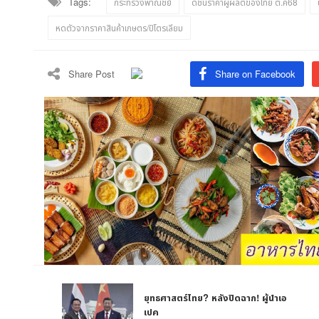
Tags:
กระทรวงพาณิชย์
ดัชนีราคาผู้ผลิตของไทย ต.ค68
หดตัวจากราคาสินค้าเกษตร/ปิโตรเลียม
Share Post
Share on Facebook
ยุทธศาสตร์ไทย? หลังปิดฉาก! ผู้นำเอ
เปค