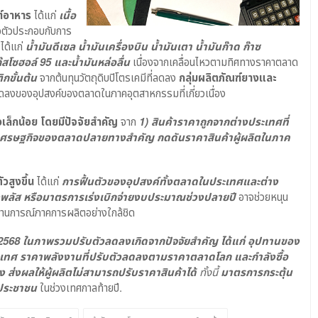
ฑ์อาหาร
ได้แก่
เนื้อ
อตัวประกอบกับการ
ม
ได้แก่
น้ำมันดีเซล น้ำมันเครื่องบิน น้ำมันเตา น้ำมันก๊าด ก๊าซ
สโซฮอล์ 95 และน้ำมันหล่อลื่น
เนื่องจากเคลื่อนไหวตามทิศทางราคาตลาด
กขั้นต้น
จากต้นทุนวัตถุดิบปิโตรเคมีที่ลดลง
กลุ่มผลิตภัณฑ์ยางและ
ลงของอุปสงค์ของตลาดในภาคอุตสาหกรรมที่เกี่ยวเนื่อง
วเล็กน้อย โดยมีปัจจัยสำคัญ
จาก
1) สินค้าราคาถูกจากต่างประเทศที่
างเศรษฐกิจของตลาดปลายทางสำคัญ กดดันราคาสินค้าผู้ผลิตในภาค
ัวสูงขึ้น
ได้แก่
การฟื้นตัวของอุปสงค์ทั้งตลาดในประเทศและต่าง
พลัส หรือมาตรการเร่งเบิกจ่ายงบประมาณช่วงปลายปี
อาจช่วยหนุน
ินสถานการณ์ภาคการผลิตอย่างใกล้ชิด
ม 2568 ในภาพรวมปรับตัวลดลงเกิดจากปัจจัยสำคัญ ได้แก่ อุปทานของ
ะเทศ ราคาพลังงานที่ปรับตัวลดลงตามราคาตลาดโลก และกำลังซื้อ
ง ส่งผลให้ผู้ผลิตไม่สามารถปรับราคาสินค้าได้
ทั้งนี้
มาตรการกระตุ้น
คประชาชน
ในช่วงเทศกาลท้ายปี.