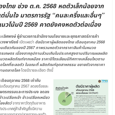
องไทย ช่วง ต.ค. 2568 หดตัวเล็กน้อยจาก
ต่มั่นใจ มาตรการรัฐ “คนละครึ่งและอื่นๆ”
แนวโน้มปี 2569 คาดยังคงหดตัวต่อเนื่อง
ระเลิศพงษ์ ผู้อำนวยการสำนักงานนโยบายและยุทธศาสตร์การค้า
รวงพาณิชย์
เปิดเผยว่า
ดัชนีราคาผู้ผลิตของไทย เดือนตุลาคม 2568
ดือนเดียวกันของปี 2567 ภาพรวมหดตัวจากราคาสินค้าในหมวด
ารเกษตร เนื่องจากอุปทานส่วนเกินในประเทศสูงตามปริมาณผลผลิต
มวดผลิตภัณฑ์จากเหมือง ราคาปิโตรเลียมมีทิศทางเคลื่อนไหวตาม
ดโลกที่ชะลอตัว ในขณะที่ ผลิตภัณฑ์อุตสาหกรรม ขยายตัวจากราคา
้นตามตลาดโลก
โดยมีรายละเอียด ดังนี้
ต เดือนตุลาคม 2568 เท่ากับ
บกับเดือนตุลาคม 2567 ลดลงร้อยละ
เกษตรกรรมและการประมง ลดลง
ข้าวเปลือกเจ้า ข้าวเปลือกเหนียว
้ยงสัตว์
จากราคาวัตถุดิบอาหาร
งประเทศคู่ค้าสำคัญซึ่งมีความ
องการของตลาดปลายทางชะลอตัว