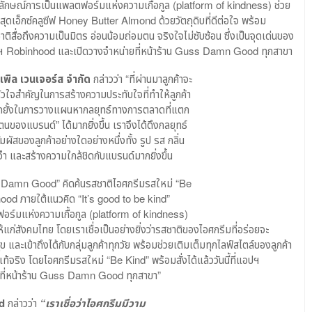
ลักษณ์การเป็นแพลตฟอร์มแห่งความเกื้อกูล (platform of kindness) ช่วย
ดเอ็กซ์คลูซีฟ Honey Butter Almond ด้วยวัตถุดิบที่ดีต่อใจ พร้อม
่อถึงความเป็นมิตร อ่อนน้อมถ่อมตน จริงใจไม่ซับซ้อน ซึ่งเป็นจุดเด่นของ
แอปฯ Robinhood และเปิดวางจำหน่ายที่หน้าร้าน Guss Damn Good ทุกสาขา
เพิล เวนเจอร์ส จำกัด
กล่าวว่า “ที่ผ่านมาลูกค้าจะ
วใจสำคัญในการสร้างความประทับใจที่ทำให้ลูกค้า
ยุดยั้งในการวางแผนหากลยุทธ์ทางการตลาดที่แตก
ตนของแบรนด์” ได้มากยิ่งขึ้น เราจึงได้ดึงกลยุทธ์
ของลูกค้าอย่างใดอย่างหนึ่งทั้ง รูป รส กลิ่น
ดจำ และสร้างความใกล้ชิดกับแบรนด์มากยิ่งขึ้น
uss Damn Good” คิดค้นรสชาติไอศกรีมรสใหม่ “Be
ood ภายใต้แนวคิด “It’s good to be kind”
ร์มแห่งความเกื้อกูล (platform of kindness)
้แก่สังคมไทย โดยเราเชื่อเป็นอย่างยิ่งว่ารสชาติของไอศกรีมที่อร่อยจะ
ละเข้าถึงได้กับกลุ่มลูกค้าทุกวัย พร้อมช่วยเติมเต็มทุกไลฟ์สไตล์ของลูกค้า
จริง โดยไอศกรีมรสใหม่ “Be Kind” พร้อมสั่งได้แล้ววันนี้ที่แอปฯ
ที่หน้าร้าน Guss Damn Good ทุกสาขา”
d
กล่าวว่า
“เราเชื่อว่าไอศกรีมมีวาม