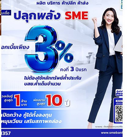
ททท.จับมือ Robinhood มอบส่วนลดพิเศษ
เพียงจองตั๋วเครื่องบินผ่าน Robinhood
Travel
15 May 2024