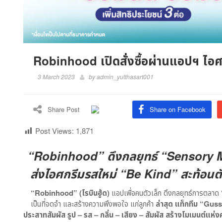
Robinhood เปิดสั่งซื้อผ่านแอปฯ ไอ
3 March 2023
by
admin_yutthasart001
Share Post
Share on Facebook
Post Views:
1,871
“Robinhood” ดึงกลยุทธ์ “Sensory 
ส่งไอศกรีมรสใหม่ “Be Kind” สะท้อนต
“Robinhood” (โรบินฮู้ด)
แอปเพื่อคนตัวเล็ก ดึงกลยุทธ์การตลาด
เป็นที่จดจำ และสร้างความพึงพอใจ แก่ลูกค้า
ล่าสุด แท็กทีม “
Guss
ประสาทสัมผัส รูป – รส – กลิ่น – เสียง – สัมผัส สร้างโมเมนต์แ