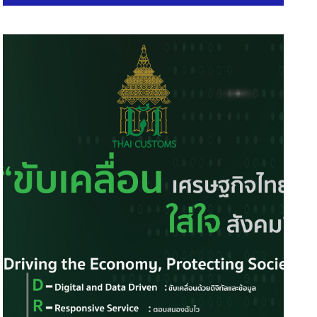
Robinhood ผนึก EVme เปิดต
เช่ารถยนต์ไฟฟ้า ‘AION ES’ จ
8 May 2024