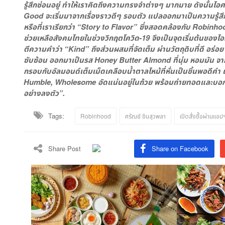
รู้สึกซ่อนอยู่ ทำให้เราคิดถึงความทรงจำต่างๆ มากมาย ดังนั้นไ
Good จะเริ่มมาจากเรื่องราวดีๆ รอบตัว แปลออกมาเป็นความรู้สึก
หรือที่เราเรียกว่า “Story to Flavor” ซึ่งสอดคล้องกับ Robinhood
ช่วยเหลือสังคมไทยในช่วงวิกฤตโควิด-19 จึงเป็นจุดเริ่มต้นของไ
ตีความคำว่า “Kind” ถึงส่วนผสมที่จัดเต็ม ผ่านวัตถุดิบที่ดี อร่อ
ซับซ้อน ออกมาเป็นรส Honey Butter Almond ที่นุ่ม หอมมัน จาก
กรอบกับอัลมอนด์เต็มเม็ดเคลือบน้ำตาลไหม้ที่หั่นเป็นชิ้นพอดีคำ 
Humble, Wholesome อัดแน่นอยู่ในถ้วย พร้อมถ่ายทอดและบอกเล
อย่างลงตัว”.
Tags:
Robinhood
ศรัณย์ ชินสุวพลา
เปิดสั่งซื้อผ่านแอ
Share Post
Share on Facebook