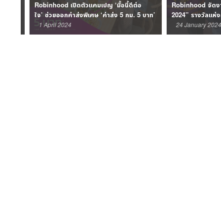
การ
Robinhood เปิดตัวแคมเปญ ‘มื้อนี้ดีต่อ
Robinhood จัดงา
ใจ’ ช่วยออกค่าส่งพิเศษ ‘ค่าส่ง 5 กม. 5 บาท’
2024” รางวัลแห่งค
ตัวเล็ก”
1 April 2024
24 January 2024