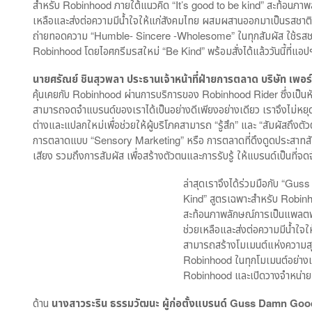
สำหรับ Robinhood ภายใต้แนวคิด “It’s good to be kind” สะท้อนภาพ
เหลือและส่งต่อความมีน้ำใจให้แก่สังคมไทย ผสมผสานออกมาเป็นรสชาติสุ
ถ่ายทอดความ “Humble- Sincere -Wholesome” ในทุกสัมผัส ใช้รสชาติสื
Robinhood โดยไอศกรีมรสใหม่ “Be Kind” พร้อมสั่งได้แล้ววันนี้ที่
นายศรัณย์ ชินสุวพลา ประธานเจ้าหน้าที่ฝ่ายการตลาด บริษัท เพอร์
คุ้นเคยกับ Robinhood ผ่านการบริการของ Robinhood Rider ซึ่งเป็นหั
สามารถจดจำแบรนด์ของเราได้เป็นอย่างดีเพียงอย่างเดียว เราจึงไม่ห
ต่างและแปลกใหม่เพื่อช่วยให้ผู้บริโภคสามารถ “รู้สึก” และ “สัมผัสถึงตัว
การตลาดแบบ “Sensory Marketing” หรือ การตลาดที่ดึงดูดประสาทสัมผัส
เสียง รวมถึงการสัมผัส เพื่อสร้างตัวตนและการรับรู้ ให้แบรนด์เป็นที่จ
ล่าสุดเราจึงได้ร่วมมือกับ “G
Kind” สูตรเฉพาะสำหรับ Robinh
สะท้อนภาพลักษณ์การเป็นแพลตฟอ
ช่วยเหลือและส่งต่อความมีน้ำใจให
สามารถสร้างโมเมนต์แห่งความสุข แ
Robinhood ในทุกโมเมนต์อย่างแท้
Robinhood และเปิดวางจำหน่าย
ด้าน
นางสาวระริน ธรรมวัฒนะ ผู้ก่อตั้งแบรนด์
Guss Damn Goo