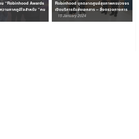
น “Robinhood Awards
Robinhood บุกตลาดศูนย์สุขภาพครบวงจร
วามภาคภูมิใจสำหรับ “คน
เปิดบริการรับส่งเอกสาร – สิ่งตรวจทางการ
แพทย์
15 January 2024