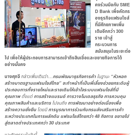
คงร่วมมือกับ
SME
D Bank
เพื่อคัดกร
องธุรกิจแฟรนไชส์
ที่มีศักยภาพเพิ่ม
เติมอีกกว่า 300
ราย เข้าสู่
กระบวนการ
สนับสนุนในระยะต่อ
ไป เพื่อให้ผู้ประกอบการสามารถเข้าถึงสินเชื่อและขยายกิจการได้
อย่างมั่นคง
นางศุภจี
กล่าวเพิ่มเติมว่า…
กรมพัฒนาธุรกิจการค้า
ในฐานะ
“หัวหอก
สร้างมาตรฐานแฟรนไชส์ไทย” จะทำหน้าที่เป็นพี่เลี้ยงช่วยยกระดับผู้
ประกอบการทั้งรายใหม่และรายเดิมให้เข้าใจระบบแฟรนไชส์ที่มี
คุณภาพ
ตั้งแต่
การสร้างแบรนด์ การวางโมเดลธุรกิจ การควบคุม
คุณภาพสินค้าและบริการ
ไปจนถึง
การพัฒนาอย่างต่อเนื่องเพื่อ
สร้างความยั่งยืน
โดยมี
การบูรณาการร่วมกับกรมส่งเสริมการค้า
ระหว่างประเทศในการผลักดัน แฟรนไชส์ไทยกว่า 48 กิจการ ขยายไป
สู่ตลาดต่างประเทศกว่า 30 ประเทศ
และกิจกรรมในวันนี้