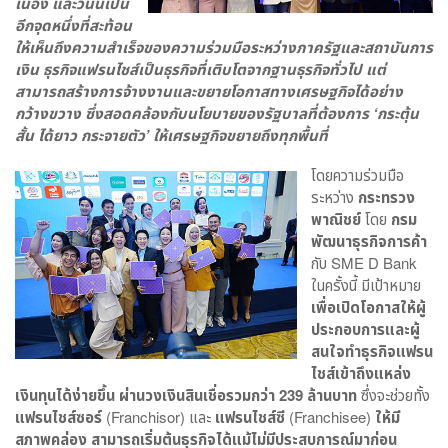
เนื่อง และวันนี้เป็น
อีกจุดหนึ่งที่สะท้อน
ให้เห็นถึงความสำเร็จของความร่วมมือระหว่างภาครัฐและสถาบันการ
เงิน ธุรกิจแฟรนไชส์เป็นธุรกิจที่เติบโตจากฐานธุรกิจทั่วไป แต่
สามารถสร้างการจ้างงานและขยายโอกาสทางเศรษฐกิจได้อย่าง
กว้างขวาง ซึ่งสอดคล้องกับนโยบายของรัฐบาลที่ต้องการ ‘กระตุ้น
สั้น ได้ยาว กระจายตัว’ ให้เศรษฐกิจขยายถึงทุกพื้นที่
โดยความร่วมมือ
ระหว่าง
กระทรวง
พาณิชย์
โดย
กรม
พัฒนาธุรกิจการค้า
กับ SME D Bank
ในครั้งนี้ มีเป้าหมาย
เพื่อเปิดโอกาสให้ผู้
ประกอบการและผู้
สนใจทำธุรกิจแฟรน
ไชส์เข้าถึงแหล่ง
เงินทุนได้ง่ายขึ้น ผ่านวงเงินสินเชื่อรวมกว่า 239 ล้านบาท
ซึ่งจะช่วยทั้ง
แฟรนไชส์ซอร์
(Franchisor) และ
แฟรนไชส์ซี
(Franchisee)
ให้มี
สภาพคล่อง สามารถเริ่มต้นธุรกิจได้แม้ไม่มีประสบการณ์มาก่อน