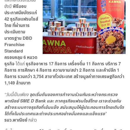
ยังมี
พิธีมอบ
ประกาศนียบัตรแก่
42 ธุรกิจแฟรนไชส์
ไทย ที่ผ่านการ
ประเมินตาม
มาตรฐาน
DBD
Franchise
Standard
ครอบคลุม 6 หมวด
ธุรกิจ
ได้แก่
ธุรกิจอาหาร 17 กิจการ เครื่องดื่ม 11 กิจการ บริการ 7
กิจการ การศึกษา 4 กิจการ ความงาม/สปา 2 กิจการ และค้าปลีก 1
กิจการ รวมกว่า 3
,754 สาขาทั่วประเทศ สร้างมูลค่าทางเศรษฐกิจกว่า
1,149 ล้านบาท
“วันนี้เป็นเพียง
จุดเริ่มต้นของการทำงานร่วมกันระหว่างกระทรวง
พาณิชย์
SME D Bank
และ ภาคธุรกิจแฟรนไชส์ไทย เราจะช่วยกัน
สร้างระบบทางธุรกิจที่เข้มแข็ง สนับสนุนให้ผู้ประกอบการไทยเติบโต
ได้ทั้งในประเทศและต่างประเทศอย่างมั่นคงและแข็งแรง
”
รมว.พาณิชย์
กล่าว