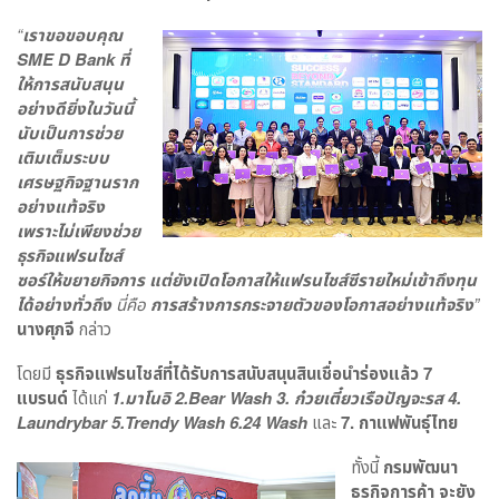
“
เราขอขอบคุณ
SME D Bank
ที่
ให้การสนับสนุน
อย่างดียิ่งในวันนี้
นับเป็นการช่วย
เติมเต็มระบบ
เศรษฐกิจฐานราก
อย่างแท้จริง
เพราะไม่เพียงช่วย
ธุรกิจแฟรนไชส์
ซอร์ให้ขยายกิจการ แต่ยังเปิดโอกาสให้แฟรนไชส์ซีรายใหม่เข้าถึงทุน
ได้อย่างทั่วถึง
นี่คือ
การสร้างการกระจายตัวของโอกาสอย่างแท้จริง
”
นางศุภจี
กล่าว
โดยมี
ธุรกิจแฟรนไชส์ที่ได้รับการสนับสนุนสินเชื่อนำร่องแล้ว 7
แบรนด์
ได้แก่
1.มาโนอิ 2.
Bear Wash
3. ก๋วยเตี๋ยวเรือปัญจะรส 4.
Laundrybar
5.
Trendy Wash
6.24
Wash
และ
7. กาแฟพันธุ์ไทย
ทั้งนี้
กรมพัฒนา
ธุรกิจการค้า จะยัง