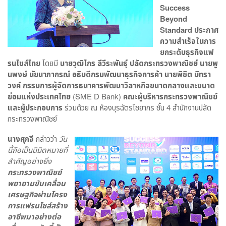
Success
Beyond
Standard
ประกาศ
ความสำเร็จในการ
ยกระดับธุรกิจแฟ
รนไชส์ไทย
โดยมี
นายวุฒิไกร ลีวีระพันธุ์ ปลัดกระทรวงพาณิชย์ นายพู
นพงษ์ นัยนาภากรณ์ อธิบดีกรมพัฒนาธุรกิจการค้า นายพิชิต มิทรา
วงศ์ กรรมการผู้จัดการธนาคารพัฒนาวิสาหกิจขนาดกลางและขนาด
ย่อมแห่งประเทศไทย
(SME D Bank)
คณะผู้บริหารกระทรวงพาณิชย์
และผู้ประกอบการ
ร่วมด้วย ณ ห้องบุรฉัตรไชยากร ชั้น 4 สำนักงานปลัด
กระทรวงพาณิชย์
นางศุภจี
กล่าวว่า
วัน
นี้ถือเป็นนิมิตหมายที่
สำคัญอย่างยิ่ง
กระทรวงพาณิชย์
พยายามขับเคลื่อน
เศรษฐกิจผ่านโครง
การแฟรนไชส์สร้าง
อาชีพมาอย่างต่อ