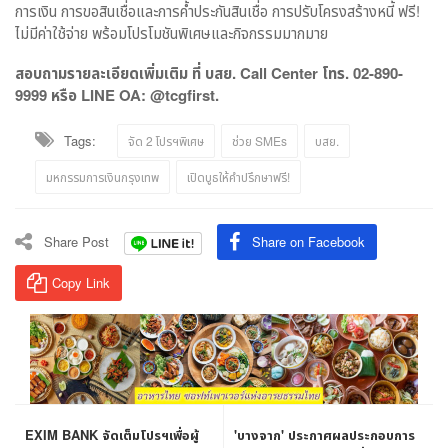
การเงิน การขอสินเชื่อและการค้ำประกันสินเชื่อ การปรับโครงสร้างหนี้ ฟรี!
ไม่มีค่าใช้จ่าย พร้อมโปรโมชันพิเศษและกิจกรรมมากมาย
สอบถามรายละเอียดเพิ่มเติม ที่ บสย.
Call Center
โทร.
02-890-
9999
หรือ
LINE OA: @tcgfirst.
Tags:
จัด 2 โปรฯพิเศษ
ช่วย SMEs
บสย.
มหกรรมการเงินกรุงเทพ
เปิดบูธให้คำปรึกษาฟรี!
Share Post
Share on Facebook
Copy Link
EXIM BANK จัดเต็มโปรฯเพื่อผู้
'บางจาก' ประกาศผลประกอบการ