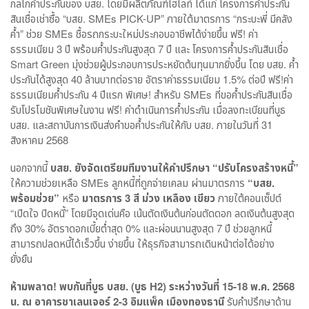
กลไกค้ำประกันของ บสย. โดยมีผลิตภัณฑ์ไฮไลท์ ได้แก่ โครงการค้ำประกัน
สินเชื่อเช่าซื้อ “บสย. SMEs PICK-UP” ภายใต้มาตรการ “กระบะพี่ มีคลัง
ค้ำ” ช่วย SMEs ชื้อรถกระบะใหม่ประกอบอาชีพได้ง่ายขึ้น ฟรี! ค่า
ธรรมเนียม 3 ปี พร้อมค้ำประกันสูงสุด 7 ปี และ โครงการค้ำประกันสินเชื่อ
Smart Green มุ่งช่วยผู้ประกอบการประหยัดต้นทุนมากยิ่งขึ้น โดย บสย. ค้ำ
ประกันได้สูงสุด 40 ล้านบาทต่อราย อัตราค่าธรรมเนียม 1.5% ต่อปี ฟรี!ค่า
ธรรมเนียมค้ำประกัน 4 ปีแรก พิเศษ! สำหรับ SMEs ที่ขอค้ำประกันสินเชื่อ
รับโปรโมชันพิเศษในงาน ฟรี! ค่าดำเนินการค้ำประกัน เมื่อลงทะเบียนที่บูธ
บสย. และสถาบันการเงินส่งคำขอค้ำประกันให้กับ บสย. ภายในวันที่ 31
สิงหาคม 2568
นอกจากนี้
บสย. ยังจัดเตรียมทีมงานให้คำปรึกษา
“ปรับโครงสร้างหนี้”
ให้ความช่วยเหลือ SMEs ลูกหนี้ที่ถูกจ่ายเคลม ผ่านมาตรการ
“บสย.
พร้อมช่วย”
หรือ
มาตรการ
3
สี ม่วง เหลือง เขียว
ภายใต้คอนเซ็ปต์
“เปิดใจ ปิดหนี้” โดยมีจุดเด่นคือ เน้นตัดเงินต้นก่อนตัดดอก ลดเงินต้นสูงสุด
ถึง 30% อัตราดอกเบี้ยต่ำสุด 0% และผ่อนนานสูงสุด 7 ปี ช่วยลูกหนี้
สามารถปลดหนี้ได้เร็วขึ้น ง่ายขึ้น ให้ธุรกิจสามารถเดินหน้าต่อได้อย่าง
ยั่งยืน
ห้ามพลาด! พบกันที่บูธ บสย. (บูธ H2) ระหว่างวันที่ 15-18 พ.ค. 2568
น. ณ อาคารชาเลนเจอร์ 2-3 อิมแพ็ค เมืองทองธานี
รับคำปรึกษาด้าน