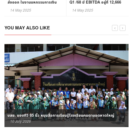
ส่งออก ในงานมหกรรมการเงิน
Q1 /68 มี EBITDA อยู่ที่ 12,666
กรุงเทพ ครั้งที่ 25
ล้านบาท
14 May 2025
14 May 2025
YOU MAY ALSO LIKE
บสย. มอบทีวี 85 นิ้ว หนุนสื่อการเรียนรู้โรงเรียนคนตาบอดหาดใหญ่
10 July 2026