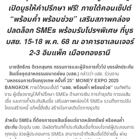
เปิดบูธให้คำปรึกษา ฟรี! ภายใต้คอนเซ็ปต์
“พร้อมค้ำ พร้อมช่วย” เสริมสภาพคล่อง
ปลดล็อก SMEs พร้อมรับโปรฯพิเศษ ที่บูธ
บสย. 15-18 พ.ค. 68 ณ อาคารชาเลนเจอร์
2-3 อิมแพ็ค เมืองทองธานี
นายสิทธิกร ดิเรกสุนทร กรรมการและผู้จัดการทั่วไป บรรษัทประกัน
สินเชื่ออุตสาหกรรมขนาดย่อม (บสย.)
กล่าวว่า บสย. ร่วมงาน
“มหกรรมการเงินกรุงเทพ ครั้งที่
25” MONEY EXPO 2025
BANGKOK
ภายใต้คอนเซ็ปต์
“บสย. พร้อมค้ำ พร้อมช่วย”
ขนทัพทีม
งาน ผู้เชี่ยวชาญให้คำปรึกษา SMEs ด้านการเงิน การทำธุรกิจ การขอสิน
เชื่อ และการค้ำประกันสินเชื่อ เสริมสภาพคล่องให้ SMEs รวมถึงการปรับ
โครงสร้างหนี้ แก้หนี้ยั่งยืน สร้างโอกาสเติบโตทางธุรกิจ
สำหรับ
SMEs
ที่ต้องการขอสินเชื่อแต่ขาดหลักทรัพย์ หรือคนค้ำ
ประกัน
ปัจจุบัน บสย. มีผลิตภัณฑ์ค้ำประกันสินเชื่อที่ตอบโจทย์ผู้ประกอบการ
ทุกกลุ่ม ช่วยผู้ประกอบการ SMEs สามารถเข้าถึงสินเชื่อได้ง่ายขึ้น ผ่าน