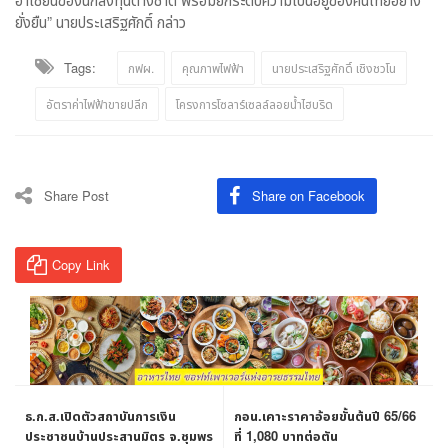
ยั่งยืน” นายประเสริฐศักดิ์ กล่าว
Tags:
กฟผ.
คุณภาพไฟฟ้า
นายประเสริฐศักดิ์ เชิงชวโน
อัตราค่าไฟฟ้าขายปลีก
โครงการโซลาร์เซลล์ลอยน้ำไฮบริด
Share Post
Share on Facebook
Copy Link
ธ.ก.ส.เปิดตัวสถาบันการเงิน
กอน.เคาะราคาอ้อยขั้นต้นปี 65/66
ประชาชนบ้านประสานมิตร จ.ชุมพร
ที่ 1,080 บาทต่อตัน