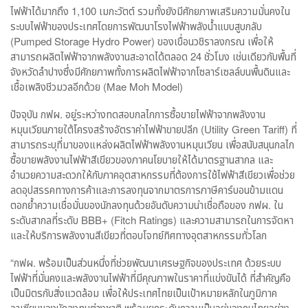
ไฟฟ้าได้มากถึง 1,100 เมกะวัตต์ รวมทั้งยังมีศักยภาพเสริมความมั่นคงใน
ระบบไฟฟ้าของประเทศโดยการพัฒนาโรงไฟฟ้าพลังน้ำแบบสูบกลับ
(Pumped Storage Hydro Power) ของเขื่อนวชิราลงกรณ เพื่อให้
สามารถผลิตไฟฟ้าจากพลังงานสะอาดได้ตลอด 24 ชั่วโมง เช่นเดียวกับพื้นที่
จังหวัดลำปางซึ่งมีศักยภาพทั้งการผลิตไฟฟ้าจากโซลาร์เซลล์บนพื้นดินและ
เชื้อเพลิงชีวมวลอีกด้วย (Mae Moh Model)
ปัจจุบัน กฟผ. อยู่ระหว่างทดสอบกลไกการซื้อขายไฟฟ้าจากพลังงาน
หมุนเวียนภายใต้โครงสร้างอัตราค่าไฟฟ้าขายปลีก (Utility Green Tariff) ที่
สามารถระบุที่มาของแหล่งผลิตไฟฟ้าพลังงานหมุนเวียน เพื่อสนับสนุนกลไก
ซื้อขายพลังงานไฟฟ้าสีเขียวของภาคนโยบายให้ได้มาตรฐานสากล และ
อำนวยความสะดวกให้กับภาคอุตสาหกรรมที่ต้องการใช้ไฟฟ้าสีเขียวเพื่อช่วย
ลดอุปสรรคทางการค้าและการลงทุนจากมาตรการภาษีคาร์บอนข้ามแดน
ตอกย้ำความเชื่อมั่นของนักลงทุนด้วยอันดับความน่าเชื่อถือของ กฟผ. ใน
ระดับสากลที่ระดับ BBB+ (Fitch Ratings) และความสามารถในการจัดหา
และให้บริการพลังงานสีเขียวที่ตอบโจทย์ทิศทางอุตสาหกรรมทั่วโลก
“กฟผ. พร้อมเป็นส่วนหนึ่งที่ช่วยพัฒนาเศรษฐกิจของประเทศ ด้วยระบบ
ไฟฟ้าที่มั่นคงและพลังงานไฟฟ้าที่มีคุณภาพในราคาที่แข่งขันได้ ที่สำคัญคือ
เป็นมิตรกับสิ่งแวดล้อม เพื่อให้ประเทศไทยเป็นเป้าหมายหลักในภูมิภาค
อาเซียนของนักลงทุนต่างชาติ พร้อมยกระดับความเป็นอยู่ของคนไทยอย่าง