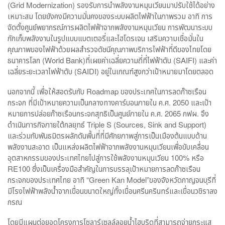
(Grid Modernization) รองรับการนำพลังงานหมุนเวียนมาปรับใช้ได้อย่าง
เหมาะสม โดยยังคงมีความมั่นคงของระบบผลิตไฟฟ้าในภาพรวม อาทิ การ
จัดตั้งศูนย์พยากรณ์การผลิตไฟฟ้าจากพลังงานหมุนเวียน การพัฒนาระบบ
กักเก็บพลังงานในรูปแบบแบตเตอรี่และไฮโดรเจน เสริมความเชื่อมั่นใน
คุณภาพของไฟฟ้าด้วยผลสำรวจดัชนีคุณภาพบริการไฟฟ้าที่ดีของไทยโดย
ธนาคารโลก (World Bank)ที่เผยค่าเฉลี่ยความถี่ที่ไฟฟ้าดับ (SAIFI) และค่า
เฉลี่ยระยะเวลาไฟฟ้าดับ (SAIDI) อยู่ในเกณฑ์สูงกว่าเป้าหมายมาโดยตลอด
นอกจากนี้ เพื่อให้สอดรับกับ Roadmap ของประเทศในการลดก๊าซเรือน
กระจก ที่มีเป้าหมายความเป็นกลางทางคาร์บอนภายใน ค.ศ. 2050 และเป้า
หมายการปล่อยก๊าซเรือนกระจกสุทธิเป็นศูนย์ภายใน ค.ศ. 2065 กฟผ. จึง
ดำเนินภารกิจภายใต้กลยุทธ์ Triple S (Sources, Sink and Support)
และร่วมกับพันธมิตรผลักดันพื้นที่ที่มีศักยภาพสู่การเป็นเมืองต้นแบบด้าน
พลังงานสะอาด เป็นแหล่งผลิตไฟฟ้าจากพลังงานหมุนเวียนเพื่อขับเคลื่อน
อุตสาหกรรมของประเทศไทยไปสู่การใช้พลังงานหมุนเวียน 100% หรือ
RE100 ซึ่งเป็นเครื่องมือสำคัญในการบรรลุเป้าหมายการลดก๊าซเรือน
กระจกของประเทศไทย อาทิ “Green Kan Model”ของจังหวัดกาญจนบุรีที่
มีโรงไฟฟ้าพลังน้ำจากเขื่อนขนาดใหญ่ทั้งเขื่อนศรีนครินทร์และเขื่อนวชิราลง
กรณ
โดยมีแผนต่อยอดโครงการโซลาร์เซลล์ลอยน้ำไฮบริดที่สามารถจ่ายกระแส