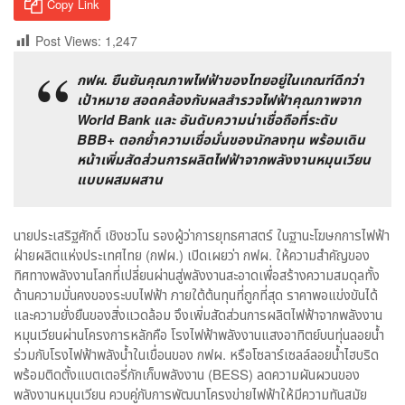
Copy Link
Post Views:
1,247
กฟผ. ยืนยันคุณภาพไฟฟ้าของไทยอยู่ในเกณฑ์ดีกว่า
เป้าหมาย สอดคล้องกับผลสำรวจไฟฟ้าคุณภาพจาก
World Bank และ อันดับความน่าเชื่อถือที่ระดับ
BBB+ ตอกย้ำความเชื่อมั่นของนักลงทุน พร้อมเดิน
หน้าเพิ่มสัดส่วนการผลิตไฟฟ้าจากพลังงานหมุนเวียน
แบบผสมผสาน
นายประเสริฐศักดิ์ เชิงชวโน รองผู้ว่าการยุทธศาสตร์ ในฐานะโฆษกการไฟฟ้า
ฝ่ายผลิตแห่งประเทศไทย (กฟผ.) เปิดเผยว่า กฟผ. ให้ความสำคัญของ
ทิศทางพลังงานโลกที่เปลี่ยนผ่านสู่พลังงานสะอาดเพื่อสร้างความสมดุลทั้ง
ด้านความมั่นคงของระบบไฟฟ้า ภายใต้ต้นทุนที่ถูกที่สุด ราคาพอแข่งขันได้
และความยั่งยืนของสิ่งแวดล้อม จึงเพิ่มสัดส่วนการผลิตไฟฟ้าจากพลังงาน
หมุนเวียนผ่านโครงการหลักคือ โรงไฟฟ้าพลังงานแสงอาทิตย์บนทุ่นลอยน้ำ
ร่วมกับโรงไฟฟ้าพลังน้ำในเขื่อนของ กฟผ. หรือโซลาร์เซลล์ลอยน้ำไฮบริด
พร้อมติดตั้งแบตเตอรี่กักเก็บพลังงาน (BESS) ลดความผันผวนของ
พลังงานหมุนเวียน ควบคู่กับการพัฒนาโครงข่ายไฟฟ้าให้มีความทันสมัย