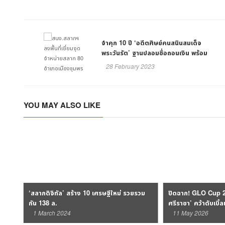
จำคุก 10 ปี ‘อดีตศิษย์คนสนินสมเด็จ
พระวันรัต’ ฐานปลอมชื่อถอนเงิน พร้อม
ชดใช้เงิน 80 ลบ. คืนวัดวชริธรรมฯ
28 February 2023
YOU MAY ALSO LIKE
งฯ
‘สลากดิจิทัล’ สร้าง 10 เศรษฐีใหม่ รวยรวม
ปิดฉาก! GLO Cup 2
ำ
กัน 138 ล.
ศรีราชา’ คว้าดับเบิ้
GLO STAR
1 March 2024
11 May 2026