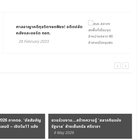
ศาลอาญาคดีทุจริตฯยกฟ้อง! อดีตปลัด
คลังและบอร์ด ทอท.
28 February 2023
026 ภาคตอ. ‘อัสสัมชัญ
ชวนร่วมงาน…สร้างความรู้ ‘สลากกินแบ่ง
ลแชมป์ – เปิดโผ11 แข้ง
รัฐบาล’ ห้างเซ็นทรัล ศรีราชา
6 May 2026