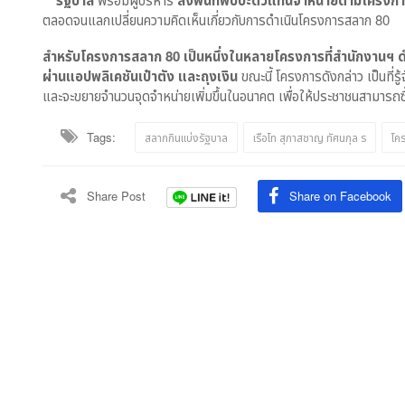
รัฐบาล
ลงพื้นที่พบปะตัวแทนจำหน่ายตามโครงกา
ตลอดจนแลกเปลี่ยนความคิดเห็นเกี่ยวกับการดำเนินโครงการสลาก 80
สำหรับโครงการสลาก 80 เป็นหนึ่งในหลายโครงการที่สำนักงานฯ ด
ผ่านแอปพลิเคชันเป๋าตัง และถุงเงิน
ขณะนี้ โครงการดังกล่าว เป็นที่รู
และจะขยายจำนวนจุดจำหน่ายเพิ่มขึ้นในอนาคต เพื่อให้ประชาชนสามารถซ
Tags:
สลากกินแบ่งรัฐบาล
เรือโท สุภาสชาญ ทัศนกุล ร
โค
Share Post
Share on Facebook