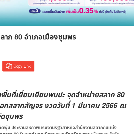
ยสลาก 80 อำเภอเมืองชุมพร
Copy Link
้นที่เยี่ยมเยียนพบปะ จุดจำหน่ายสลาก 80
ออกสลากสัญจร งวดวันที่ 1 มีนาคม 2566 ณ
ัดชุมพร
ิดพุ่ม ประธานสหภาพแรงงานรัฐวิสาหกิจสำนักงานสลากกินแบ่ง
เพื่อพูดคุย รับฟัง