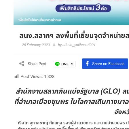
สนง.สลากฯ ลงพื้นที่เยี่ยมจุดจำหน่า
28 February 2023
by
admin_yutthasart001
Share Post
Share on Facebook
Post Views:
1,328
สำนักงานสลากกินแบ่งรัฐบาล (GLO) ลงพื
ที่อำเภอเมืองชุมพร ในโอกาสเดินทางมา
จังหว
เรือโท สุภาสชาญ ทัศนกุล รองผู้อำนวยการ
และ
นายอำนวยพร เก
พร้อมผู้บริหาร