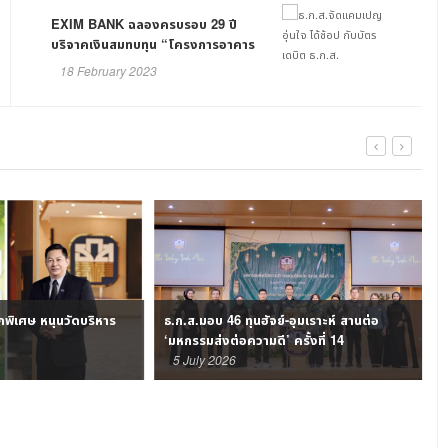
EXIM BANK ฉลองครบรอบ 29 ปี
บริจาคเงินสมทบทุน “โครงการอาคาร
รพ.รามาธิบดีและย่านนวัตกรรมโยธี
18 February 2023
มูลนิธิรามาธิบดี”￼
ากพิเศษ หนุนวัดบริหาร
ธ.ก.ส.มอบ 46 ทุนฮัจย์-อุมเราะห์ สานต่อ
ธ
‘มหกรรมส่งต่อความดี’ ครั้งที่ 14
5 July 2026