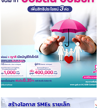
.ก.ส.เดินหน้าบริจาคโลหิต ตั้งเป้า 1 ล้านซีซี
ธ.ก.ส. พาชมเพชรบูรณ์ ต้นแบบ
ฉลองครบรอบ 60 ปี
มูลค่าเพิ่ม
6 August 2026
26 July 2026