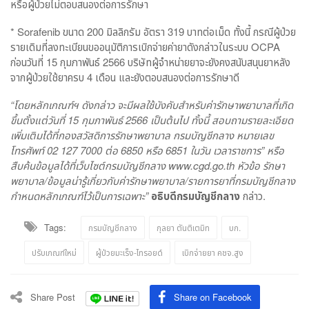
หรือผู้ป่วยไม่ตอบสนองต่อการรักษา
* Sorafenib ขนาด 200 มิลลิกรัม อัตรา 319 บาทต่อเม็ด ทั้งนี้ กรณีผู้ป่วย
รายเดิมที่ลงทะเบียนขออนุมัติการเบิกจ่ายค่ายาดังกล่าวในระบบ OCPA
ก่อนวันที่ 15 กุมภาพันธ์ 2566 บริษัทผู้จำหน่ายยาจะยังคงสนับสนุนยาหลัง
จากผู้ป่วยใช้ยาครบ 4 เดือน และยังตอบสนองต่อการรักษาดี
“
โดยหลักเกณฑ์ฯ ดังกล่าว จะมีผลใช้บังคับสำหรับค่ารักษาพยาบาลที่เกิด
ขึ้นตั้งแต่วันที่
15
กุมภาพันธ์
2566
เป็นต้นไป ทั้งนี้ สอบถามรายละเอียด
เพิ่มเติมได้ที่กองสวัสดิการรักษาพยาบาล กรมบัญชีกลาง หมายเลข
โทรศัพท์
02 127 7000
ต่อ
6850
หรือ
6851
ในวัน เวลาราชการ” หรือ
สืบค้นข้อมูลได้ที่เว็บไซต์กรมบัญชีกลาง
www.cgd.go.th
หัวข้อ รักษา
พยาบาล/ข้อมูลน่ารู้เกี่ยวกับค่ารักษาพยาบาล/รายการยาที่กรมบัญชีกลาง
กำหนดหลักเกณฑ์ไว้เป็นการเฉพาะ”
อธิบดีกรมบัญชีกลาง
กล่าว.
Tags:
กรมบัญชีกลาง
กุลยา ตันติเตมิท
บก.
ปรับเกณฑ์ใหม่
ผู้ป่วยมะเร็ง-ไทรอยด์
เบิกจ่ายยา คชจ.สูง
Share Post
Share on Facebook