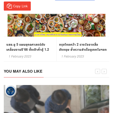
Copy Link
บสย.ชู 5 แผนยุทธศาสตร์ขับ
กรุงไทยคว้า 2 รางวัลจากสื่อ
เคลื่อนงานปี’66 ตั้งเป้าค้ำกู้ 1.2
อังกฤษ ย้ำความสำเร็จชูเทคโนฯยก
แสนลบ. หนุน SMEs ฟื้นตัว
ระดับชีวิตคนไทย
1 February 2023
1 February 2023
YOU MAY ALSO LIKE