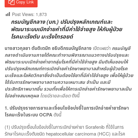
Copy Link
Post Views:
1,873
กรมบัญชีกลาง (บก.) ปรับปรุงหลักเกณฑ์และ
พัฒนาระบบเบิกจ่ายค่าที่มีค่าใช้จ่ายสูง ให้กับผู้ป่วย
โรคมะเร็งตับ มะเร็งไทรอยด์
นางสาวกุลยา ตันติเตมิท อธิบดีกรมบัญชีกลาง
เปิดเผยว่า
กรมบัญชี
กลางดำเนินงานภายใต้คณะทำงานพิจารณาแนวทางปรับปรุงและ
พัฒนาระบบเบิกจ่ายค่ายากลุ่มโรคที่มีค่าใช้จ่ายสูง มีมติเห็นชอบให้
ปรับปรุงหลักเกณฑ์การเบิกจ่ายค่ารักษาพยาบาลสำหรับผู้ป่วยโรค
มะเร็งและโลหิตวิทยาซึ่งจำเป็นต้องใช้ยาที่มีค่าใช้จ่ายสูง เพื่อให้ผู้ป่วย
ได้รับการรักษาพยาบาลตามความเหมาะสม จำเป็น และมี
ประสิทธิภาพมากขึ้น รวมทั้งเพื่อให้การเบิกจ่ายค่ารักษาพยาบาลเป็น
ไปอย่างสมเหตุผล
โดยมีรายละเอียด
ดังนี้
1.
ปรับปรุงรายการยาและเงื่อนไขข้อบ่งชี้ในการเบิกจ่ายค่ายารักษา
โรคมะเร็งในระบบ
OCPA
ดังนี้
(1) ปรับปรุงเงื่อนไขข้อบ่งชี้ในการเบิกจ่ายค่ายา Sorafenib ที่ใช้ในการ
รักษาโรคมะเร็งตับชนิด hepatocellular carcinoma (HCC) และโรค