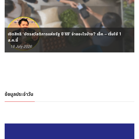
เปิดสิทธิ ‘บัตรสวัสดิการแห่งรัฐ ปี’69′ จ่ายอะไรบ้าง? เช็ค – เริ่มใช้ 1
ส.ค.นี้
18 July 2026
ข้อมูลประจำวัน