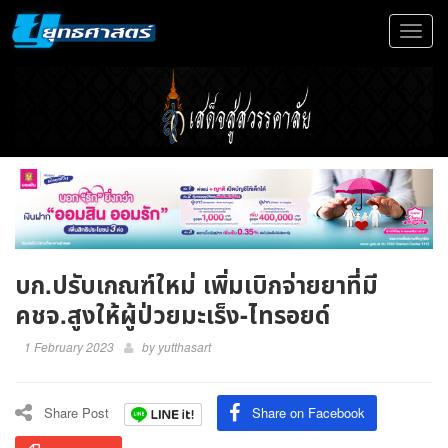
Toggle
navigat
บก.ปรับเกณฑ์ใหม่ เพิ่มเบิกจ่ายยาที่มี
คชจ.สูงให้ผู้ป่วยมะเร็ง-ไทรอยด์
1 February 2023
by
yutthasart
Share Post
Share on Facebook