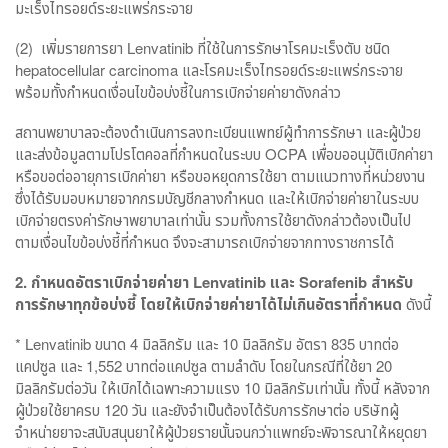
มะเร็งไทรอยด์ระยะแพร่กระจาย
(2) เพิ่มรายการยา Lenvatinib ที่ใช้ในการรักษาโรคมะเร็งตับ ชนิด
hepatocellular carcinoma และโรคมะเร็งไทรอยด์ระยะแพร่กระจาย
พร้อมทั้งกำหนดเงื่อนไขข้อบ่งชี้ในการเบิกจ่ายค่ายาดังกล่าว
สถานพยาบาลจะต้องดำเนินการลงทะเบียนแพทย์ผู้ทำการรักษา และผู้ป่วย
และส่งข้อมูลตามโปรโตคอลที่กำหนดในระบบ OCPA เพื่อขออนุมัติเบิกค่ายา
หรือขอต่ออายุการเบิกค่ายา หรือขอหยุดการใช้ยา ตามแนวทางที่หน่วยงาน
ซึ่งได้รับมอบหมายจากกรมบัญชีกลางกำหนด และให้เบิกจ่ายค่ายาในระบบ
เบิกจ่ายตรงค่ารักษาพยาบาลเท่านั้น รวมทั้งการใช้ยาดังกล่าวต้องเป็นไป
ตามเงื่อนไขข้อบ่งชี้ที่กำหนด จึงจะสามารถเบิกจ่ายจากทางราชการได้
2.
กำหนดอัตราเบิกจ่ายค่ายา
Lenvatinib
และ
Sorafenib
สำหรับ
การรักษาทุกข้อบ่งชี้ โดยให้เบิกจ่ายค่ายาได้ไม่เกินอัตราที่กำหนด
ดังนี้
* Lenvatinib ขนาด 4 มิลลิกรัม และ 10 มิลลิกรัม อัตรา 835 บาทต่อ
แคปซูล และ 1,552 บาทต่อแคปซูล ตามลำดับ โดยในกรณีที่ใช้ยา 20
มิลลิกรัมต่อวัน ให้เบิกได้เฉพาะความแรง 10 มิลลิกรัมเท่านั้น ทั้งนี้ หลังจาก
ผู้ป่วยใช้ยาครบ 120 วัน และยังจำเป็นต้องได้รับการรักษาต่อ บริษัทผู้
จำหน่ายยาจะสนับสนุนยาให้ผู้ป่วยรายนั้นจนกว่าแพทย์จะพิจารณาให้หยุดยา