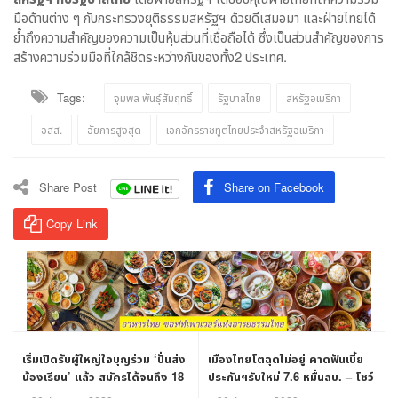
มือด้านต่าง ๆ กับกระทรวงยุติธรรมสหรัฐฯ ด้วยดีเสมอมา และฝ่ายไทยได้
ย้ำถึงความสำคัญของความเป็นหุ้นส่วนที่เชื่อถือได้ ซึ่งเป็นส่วนสำคัญของการ
สร้างความร่วมมือที่ใกล้ชิดระหว่างกันของทั้ง2 ประเทศ.
Tags:
จุมพล พันธุ์สัมฤทธิ์
รัฐบาลไทย
สหรัฐอเมริกา
อสส.
อัยการสูงสุด
เอกอัครราชทูตไทยประจำสหรัฐอเมริกา
Share Post
Share on Facebook
Copy Link
เริ่มเปิดรับผู้ใหญ่ใจบุญร่วม ‘ปั่นส่ง
เมืองไทยโตฉุดไม่อยู่ คาดฟันเบี้ย
น้องเรียน’ แล้ว สมัครได้จนถึง 18
ประกันฯรับใหม่ 7.6 หมื่นลบ. – โชว์
ก.พ.นี้
ทีมผู้บริหาร พ่วงกลยุทธ์