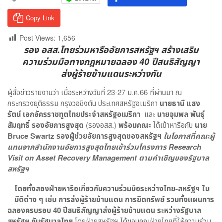
Copy Link
Post Views:
1,656
รอง อสส.ไทยร่วมหารืออัยการสหรัฐฯ สร้างเสริม
ความร่วมมือทางกฎหมายฉลอง 40 ปีสนธิสัญญา
ส่งผู้ร้ายข้ามแดนระหว่างกัน
ผู้สื่อข่าวรายงานว่า เมื่อระหว่างวันที่ 23-27 ม.ค.66 ที่ผ่านมา ณ
กระทรวงยุติธรรม กรุงวอชิงตัน ประเทศสหรัฐอเมริกา
นายธานี แสง
รัตน์ เอกอัครราชทูตไทยประจำสหรัฐอเมริกา
และ
นายจุมพล พันธุ์
สัมฤทธิ์ รองอัยการสูงสุด
(รองอสส.)
พร้อมคณะ
ได้เข้าหารือกับ
นาย
Bruce Swartz รองผู้ช่วยอัยการสูงสุดของสหรัฐฯ
ในโอกาสที่คณะผู้
แทนจากสำนักงานอัยการสูงสุดไทยเข้าร่วมโครงการ
Research
Visit on Asset Recovery Management ตามคำเชิญของรัฐบาล
สหรัฐฯ
โดยทั้งสองฝ่ายหารือเกี่ยวกับความร่วมมือระหว่างไทย-สหรัฐฯ ใน
มิติต่าง ๆ เช่น การส่งผู้ร้ายข้ามแดน การยึดทรัพย์ รวมทั้งแผนการ
ฉลองครบรอบ 40 ปีสนธิสัญญาส่งผู้ร้ายข้ามแดน ระหว่างรัฐบาล
สหรัฐฯ กับรัฐบาลไทย
โดยฝ่ายสหรัฐฯ ได้ขอบคุณฝ่ายไทยที่ให้ความร่วม