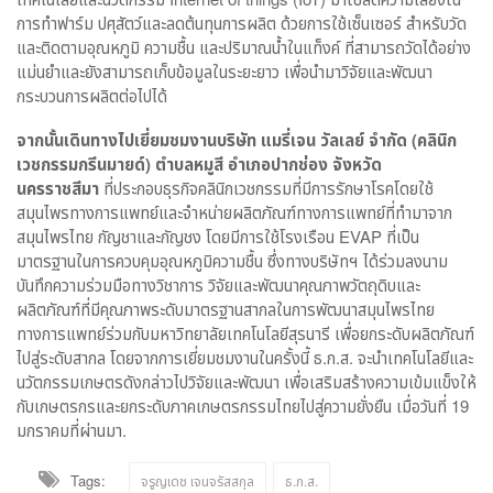
การทำฟาร์ม ปศุสัตว์และลดต้นทุนการผลิต ด้วยการใช้เซ็นเซอร์ สำหรับวัด
และติดตามอุณหภูมิ ความชื้น และปริมาณน้ำในแท็งค์ ที่สามารถวัดได้อย่าง
แม่นยำและยังสามารถเก็บข้อมูลในระยะยาว เพื่อนำมาวิจัยและพัฒนา
กระบวนการผลิตต่อไปได้
จากนั้นเดินทางไปเยี่ยมชมงานบริษัท แมรี่เจน วัลเลย์ จำกัด (คลินิก
เวชกรรมกรีนมายด์) ตำบลหมูสี อำเภอปากช่อง จังหวัด
นครราชสีมา
ที่ประกอบธุรกิจคลินิกเวชกรรมที่มีการรักษาโรคโดยใช้
สมุนไพรทางการแพทย์และจำหน่ายผลิตภัณฑ์ทางการแพทย์ที่ทำมาจาก
สมุนไพรไทย กัญชาและกัญชง โดยมีการใช้โรงเรือน EVAP ที่เป็น
มาตรฐานในการควบคุมอุณหภูมิความชื้น ซึ่งทางบริษัทฯ ได้ร่วมลงนาม
บันทึกความร่วมมือทางวิชาการ วิจัยและพัฒนาคุณภาพวัตถุดิบและ
ผลิตภัณฑ์ที่มีคุณภาพระดับมาตรฐานสากลในการพัฒนาสมุนไพรไทย
ทางการแพทย์ร่วมกับมหาวิทยาลัยเทคโนโลยีสุรนารี เพื่อยกระดับผลิตภัณฑ์
ไปสู่ระดับสากล โดยจากการเยี่ยมชมงานในครั้งนี้ ธ.ก.ส. จะนำเทคโนโลยีและ
นวัตกรรมเกษตรดังกล่าวไปวิจัยและพัฒนา เพื่อเสริมสร้างความเข้มแข็งให้
กับเกษตรกรและยกระดับภาคเกษตรกรรมไทยไปสู่ความยั่งยืน เมื่อวันที่ 19
มกราคมที่ผ่านมา.
Tags:
จรูญเดช เจนจรัสสกุล
ธ.ก.ส.