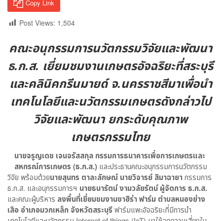
Copy Link
Post Views:
1,504
คณะอนุกรรมการนวัตกรรมวิจัยและพัฒนา
ธ.ก.ส. เยี่ยมชมงานเกษตรอัจฉริยะที่สระบุรี
และคลินิคกรีนมายด์ จ.นครราชสีมาเพื่อนำ
เทคโนโลยีและนวัตกรรมเกษตรดังกล่าวไป
วิจัยและพัฒนา ยกระดับคุณภาพ
เกษตรกรรมไทย
นายจรูญเดช เจนจรัสสกุล กรรมการธนาคารเพื่อการเกษตรและ
สหกรณ์การเกษตร ​(ธ.ก.ส.)
และประธานคณะอนุกรรมการนวัตกรรม
วิจัย พร้อมด้วย
นายสุนทร ตาละลักษณ์ นายวิจารย์ สิมาฉายา
กรรมการ
ธ.ก.ส. และอนุกรรมการฯ
นายธนารัตน์ งามวลัยรัตน์ ผู้จัดการ ธ.ก.ส.
และคณะผู้บริหาร
ลงพื้นที่เยี่ยมชมงานซาฮิร่า ฟาร์ม ตำบลหนองย่าง
เสือ อำเภอมวกเหล็ก จังหวัดสระบุรี
ฟาร์มแพะอัจฉริยะที่มีการนำ
เทคโนโลยีและนวัตกรรม Internet of things (IoT) มาใช้ลดความเสี่ยงใน