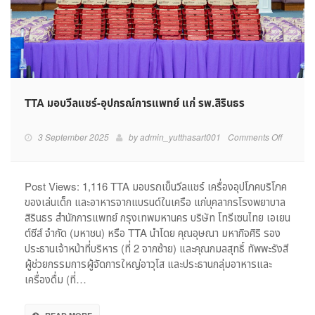
TTA มอบวีลแชร์-อุปกรณ์การแพทย์ แก่ รพ.สิรินธร
on
3 September 2025
by
admin_yutthasart001
Comments Off
TTA
มอบ
วีล
Post Views: 1,116 TTA มอบรถเข็นวีลแชร์ เครื่องอุปโภคบริโภค
แชร์-
ของเล่นเด็ก และอาหารจากแบรนด์ในเครือ แก่บุคลากรโรงพยาบาล
อุปกรณ์
สิรินธร สำนักการแพทย์ กรุงเทพมหานคร บริษัท โทรีเซนไทย เอเยน
การ
ต์ซีส์ จำกัด (มหาชน) หรือ TTA นำโดย คุณอุษณา มหากิจศิริ รอง
แพทย์
ประธานเจ้าหน้าที่บริหาร (ที่ 2 จากซ้าย) และคุณกมลสุทธิ์ ทัพพะรังสี
แก่
ผู้ช่วยกรรมการผู้จัดการใหญ่อาวุโส และประธานกลุ่มอาหารและ
รพ.สิ
ริน
เครื่องดื่ม (ที่…
ธร