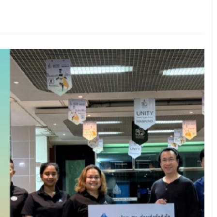
นทร์
ม
าะ
ือ