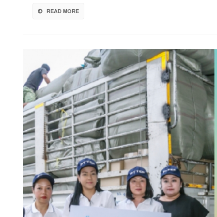
นคริ
READ MORE
เสริ
เกร
รับม
PM
2.5