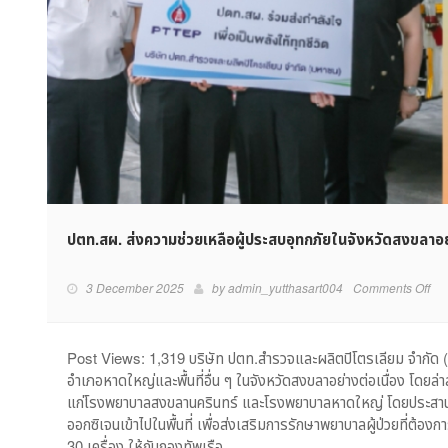
ปตท.สผ. ส่งความช่วยเหลือผู้ประสบอุทกภัยในจังหวัดสงขลาอย่
on
3 December 2025
by
admin_yutthasart004
Comments Off
ปตท
ส่ง
ควา
Post Views: 1,319 บริษัท ปตท.สำรวจและผลิตปิโตรเลียม จำกัด (มห
ช่ว
อำเภอหาดใหญ่และพื้นที่อื่น ๆ ในจังหวัดสงขลาอย่างต่อเนื่อง โดยล
เหล
แก่โรงพยาบาลสงขลานครินทร์ และโรงพยาบาลหาดใหญ่ โดยประสาน
ผู้
ออกซิเจนเข้าไปในพื้นที่ เพื่อส่งเสริมการรักษาพยาบาลผู้ป่วยที่ต้อง
ประ
30 เครื่อง ให้กับกองทัพเรือ…
อุท