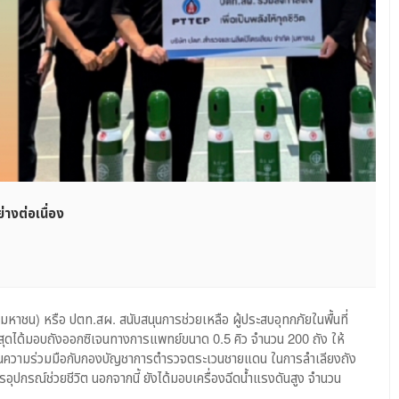
างต่อเนื่อง
.สผ.
ม
าชน) หรือ ปตท.สผ. สนับสนุนการช่วยเหลือ ผู้ประสบอุทกภัยในพื้นที่
ย
่าสุดได้มอบถังออกซิเจนทางการแพทย์ขนาด 0.5 คิว จำนวน 200 ถัง ให้
ือ
ความร่วมมือกับกองบัญชาการตำรวจตระเวนชายแดน ในการลำเลียงถัง
การอุปกรณ์ช่วยชีวิต นอกจากนี้ ยังได้มอบเครื่องฉีดน้ำแรงดันสูง จำนวน
สบ
กภัย