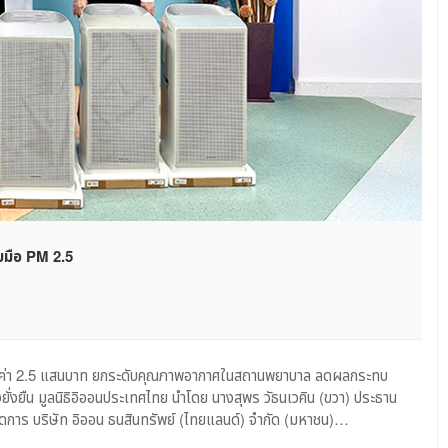
บมือ PM 2.5
น
บ
 มูลค่า 2.5 แสนบาท ยกระดับคุณภาพอากาศในสถานพยาบาล ลดผลกระทบ
่อง
ยั่งยืน มูลนิธิอิออนประเทศไทย นำโดย นางสุพร วัธนเวคิน (ขวา) ประธาน
ก
จัดการ บริษัท อิออน ธนสินทรัพย์ (ไทยแลนด์) จำกัด (มหาชน)…
าศ
สงขลา