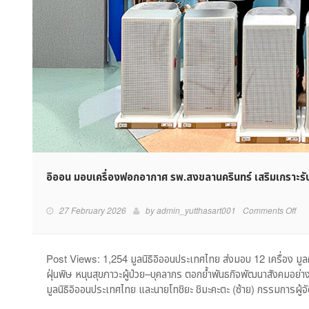
อิออน มอบเครื่องฟอกอากาศ รพ.สงขลานครินทร์ เสริมเกราะรั
on
27 February 2026
by
admin_yutthasart001
Comments Off
อิ
ออ
มอ
Post Views: 1,254 มูลนิธิอิออนประเทศไทย ส่งมอบ 12 เครื่อง
เครื
ฝุ่นพิษ หนุนสุขภาวะผู้ป่วย–บุคลากร ตอกย้ำพันธกิจพัฒนาสังคมอย่าง
ฟอ
มูลนิธิอิออนประเทศไทย และนายโทชิยะ ชิมะคะตะ (ซ้าย) กรรมการผู้
อาก
รพ.