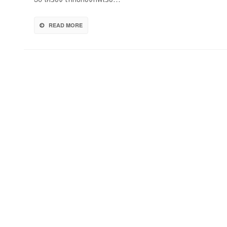
ใน
จังห
READ MORE
สง
อย่
ต่อ
เนื่