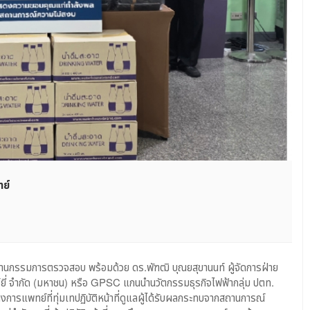
ย์
C
–
ระธานกรรมการตรวจสอบ พร้อมด้วย ดร.พัฑฒิ บุณยสุขานนท์ ผู้จัดการฝ่าย
์ยี่ จำกัด (มหาชน) หรือ GPSC แกนนำนวัตกรรมธุรกิจไฟฟ้ากลุ่ม ปตท.
รแพทย์ที่ทุ่มเทปฏิบัติหน้าที่ดูแลผู้ได้รับผลกระทบจากสถานการณ์