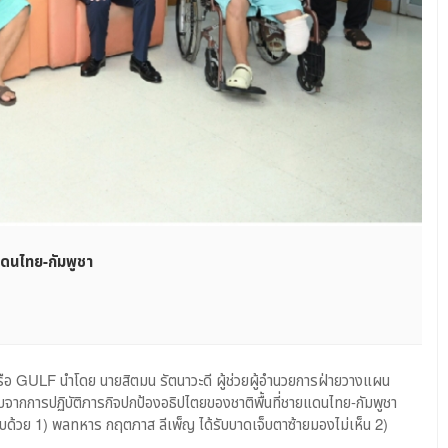
แดนไทย-กัมพูชา
LF
ยม-
บ
รือ GULF นำโดย นายสิตมน รัตนาวะดี ผู้ช่วยผู้อำนวยการฝ่ายวางแผน
จ็บจากการปฏิบัติภารกิจปกป้องอธิปไตยของชาติพื้นที่ชายแดนไทย-กัมพูชา
วยา’
ด้วย 1) พลทหาร กฤตภาส ลีเพ็ญ ได้รับบาดเจ็บตาซ้ายมองไม่เห็น 2)
ร