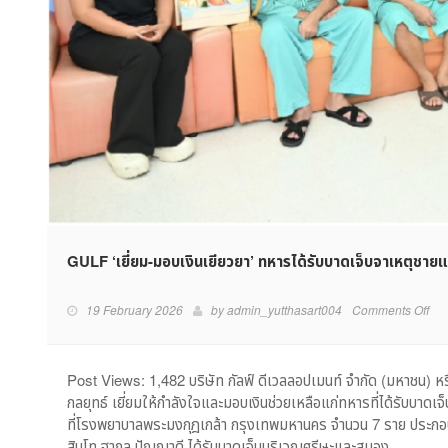
GULF ‘เยี่ยม-มอบเงินเยียวยา’ ทหารได้รับบาดเจ็บจาเหตุชาย
on
19 February 2026
by
admin_yutthasart004
Comments Off
GU
‘เยี่
มอ
Post Views: 1,482 บริษัท กัลฟ์ ดีเวลลอปเมนท์ จำกัด (มหาชน) ห
เงิน
กลยุทธ์ เยี่ยมให้กำลังใจและมอบเงินช่วยเหลือแก่ทหารที่ได้รับบาดเ
เยีย
ที่โรงพยาบาลพระมงกุฎเกล้า กรุงเทพมหานคร จำนวน 7 ราย ประกอบ
ทหา
สิบโท ฐากูล ปัญญาดี ได้รับบาดเจ็บบริเวณศรีษะและสมอง…