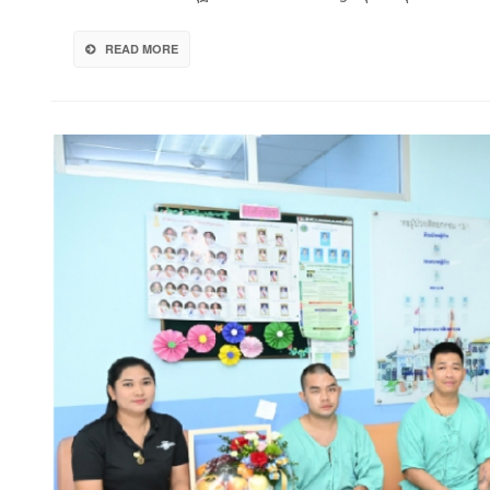
อากาศ
ให้
READ MORE
รพ.พระ
สู้
วิกฤต
PM2.5