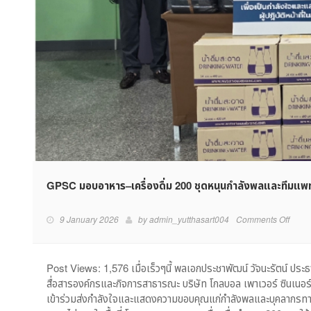
GPSC มอบอาหาร–เครื่องดื่ม 200 ชุดหนุนกำลังพลและทีมแพท
on
9 January 2026
by
admin_yutthasart004
Comments Off
GPS
มอบ
อาหาร
Post Views: 1,576 เมื่อเร็วๆนี้ พลเอกประชาพัฒน์ วัจนะรัตน์ ป
เครื่อง
สื่อสารองค์กรและกิจการสาธารณะ บริษัท โกลบอล เพาเวอร์ ซินเนอร
ดื่ม
เข้าร่วมส่งกำลังใจและแสดงความขอบคุณแก่กำลังพลและบุคลากรทางกา
200