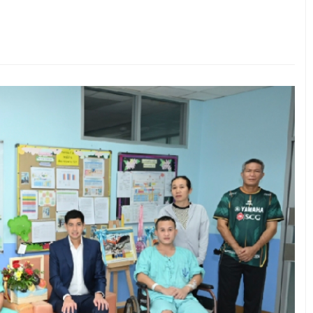
มงกุฎเกล้า