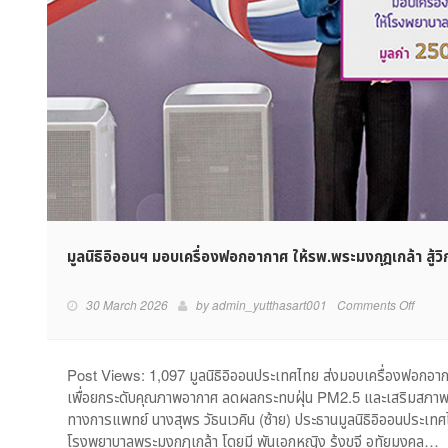
มูลนิธิอิออนฯ มอบเครื่องฟอกอากาศ ให้รพ.พระมงกุฎเกล้า สู้
on
30 March 2026
by
admin_yutthasart001
Comments Off
มูล
นิธิ
อิ
Post Views: 1,097 มูลนิธิอิออนประเทศไทย ส่งมอบเครื่องฟอกอากา
ออนฯ
เพื่อยกระดับคุณภาพอากาศ ลดผลกระทบฝุ่น PM2.5 และเสริมสภาพแ
มอบ
ทางการแพทย์ นางสุพร วัธนเวคิน (ซ้าย) ประธานมูลนิธิอิออนประเท
เครื่อง
โรงพยาบาลพระมงกุฎเกล้า โดยมี พันเอกหญิง รุ้งขจี อุทัยมงคล…
ฟอก