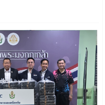
แดน
-
ูชา