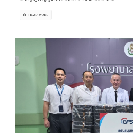
ได้
รับ
บาด
READ MORE
เจ็บ
จา
เหตุ
ชาย
ไทย
กัมพ