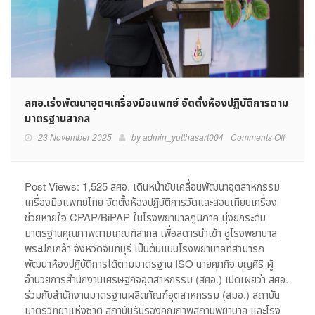
สศอ.เร่งพัฒนาอุตฯเครื่องมือแพทย์ จัดตั้งห้องปฏิบัติการตาม
มาตรฐานสากล
on
23 November 2025
by
admin_yutthasart004
Comments Off
สศอ.เร่ง
พัฒนา
อุตฯ
Post Views: 1,525 สศอ. เดินหน้าขับเคลื่อนพัฒนาอุตสาหกรรม
เครื่อง
เครื่องมือแพทย์ไทย จัดตั้งห้องปฏิบัติการวัดและสอบเทียบเครื่อง
มือ
ช่วยหายใจ CPAP/BiPAP ในโรงพยาบาลภูมิภาค มุ่งยกระดับ
แพทย์
มาตรฐานคุณภาพตามเกณฑ์สากล เพื่อลดารนำเข้า ชูโรงพยาบาล
จัด
พระปกเกล้า จังหวัดจันทบุรี เป็นต้นแบบโรงพยาบาลที่สามารถ
ตั้ง
พัฒนาห้องปฏิบัติการได้ตามมาตรฐาน ISO นายศุภกิจ บุญศิริ ผู้
ห้อง
ปฏิบัติ
อำนวยการสำนักงานเศรษฐกิจอุตสาหกรรม (สศอ.) เปิดเผยว่า สศอ.
การ
ร่วมกับสำนักงานมาตรฐานผลิตภัณฑ์อุตสาหกรรม (สมอ.) สถาบัน
ตาม
มาตรวิทยาแห่งชาติ สถาบันรับรองคุณภาพสถานพยาบาล และโรง