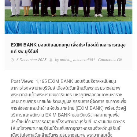
EXIM BANK มอบเงินสมทบทุน เพื่อประโยชน์ด้านสาธารณสุข
แก่ รพ.บุรีรัมย์
on
6 December 2025
by
admin_yutthasart001
Comments Off
EXIM
BANK
มอบ
Post Views: 1,195 EXIM BANK มอบเงินบริจาค-สนับสนุน
เงิน
อาหารโรงพยาบาลบุรีรัมย์ เนื่องในวันคล้ายวันพระบรมราชสมภพ
สมทบ
พระบาทสมเด็จพระบรมชนกาธิเบศร มหาภูมิพลอดุลยเดชมหาราช
ทุน
บรมนาถบพิตร นายชลัช รัตนบุญนิธิ กรรมการผู้จัดการ ธนาคารเพื่อ
เพื่อ
การส่งออกและนำเข้าแห่งประเทศไทย (EXIM BANK) พร้อมด้วยผู้
ประโยชน์
บริหารและพนักงาน EXIM BANK มอบเงินบริจาคสมทบทุนเพื่อ
ด้าน
สาธารณสุ
ประโยชน์ด้านสาธารณสุขแก่โรงพยาบาลบุรีรัมย์ และสนับสนุนอาหาร
แก่
ให้แก่โรงพยาบาลบุรีรัมย์ร่วมกับสภาอุตสาหกรรมจังหวัดบุรีรัมย์
รพ.บุรีรัมย์
เนื่องในโอกาสวันคล้ายวันพระบรมราชสมภพ พระบาทสมเด็จ