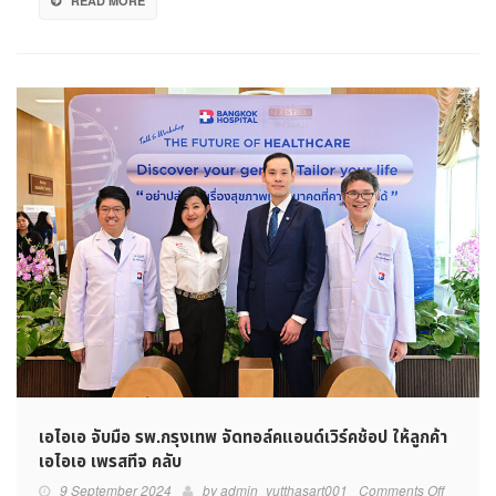
READ MORE
ส
ไมล์
คลับ
เอไอเอ จับมือ รพ.กรุงเทพ จัดทอล์คแอนด์เวิร์คช้อป ให้ลูกค้า
เอไอเอ เพรสทีจ คลับ
on
9 September 2024
by
admin_yutthasart001
Comments Off