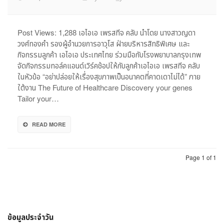
เอ
ไอเอ
จับ
Post Views: 1,288 เอไอเอ เพรสทีจ คลับ นำโดย นางสาวญดา
มือ
วงศ์ทองคำ รองผู้อำนวยการอาวุโส ฝ่ายบริหารสิทธิพิเศษ และ
รพ.กรุงเ
กิจกรรมลูกค้า เอไอเอ ประเทศไทย ร่วมมือกับโรงพยาบาลกรุงเทพ
จัด
จัดกิจกรรมทอล์คแอนด์เวิร์คช้อปให้กับลูกค้าเอไอเอ เพรสทีจ คลับ
ทอล์ค
ในหัวข้อ “อย่าปล่อยให้เรื่องสุขภาพเป็นอนาคตที่คาดเดาไม่ได้” ภาย
แอนด์
ใต้งาน The Future of Healthcare Discovery your genes
เวิร์ค
ช้อป
Tailor your…
ให้
ลูกค้า
READ MORE
เอ
ไอเอ
เพ
รส
Page 1 of 1
ทีจ
คลับ
ข้อมูลประจำวัน