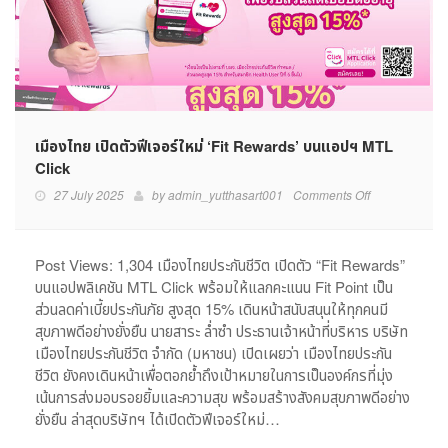
เมืองไทย เปิดตัวฟีเจอร์ใหม่ ‘Fit Rewards’ บนแอปฯ MTL
Click
on
27 July 2025
by
admin_yutthasart001
Comments Off
เมือง
ไทย
เปิด
Post Views: 1,304 เมืองไทยประกันชีวิต เปิดตัว “Fit Rewards”
ตัว
บนแอปพลิเคชัน MTL Click พร้อมให้แลกคะแนน Fit Point เป็น
ฟีเจอร์
ส่วนลดค่าเบี้ยประกันภัย สูงสุด 15% เดินหน้าสนับสนุนให้ทุกคนมี
ใหม่
สุขภาพดีอย่างยั่งยืน นายสาระ ล่ำซำ ประธานเจ้าหน้าที่บริหาร บริษัท
‘Fit
เมืองไทยประกันชีวิต จำกัด (มหาชน) เปิดเผยว่า เมืองไทยประกัน
Rewards’
ชีวิต ยังคงเดินหน้าเพื่อตอกย้ำถึงเป้าหมายในการเป็นองค์กรที่มุ่ง
บน
แอปฯ
เน้นการส่งมอบรอยยิ้มและความสุข พร้อมสร้างสังคมสุขภาพดีอย่าง
MTL
ยั่งยืน ล่าสุดบริษัทฯ ได้เปิดตัวฟีเจอร์ใหม่…
Click