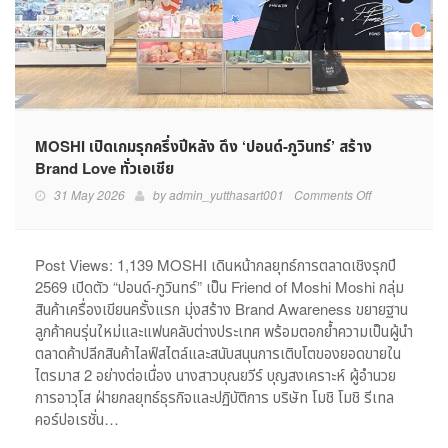
MOSHI เปิดเกมรุกครึ่งปีหลัง ดึง ‘ปอนด์-ภูวินทร์’ สร้าง
Brand Love ทั่วเอเชีย
on
31 May 2026
by
admin_yutthasart001
Comments Off
MOSHI
เปิด
เกม
Post Views: 1,139 MOSHI เดินหน้ากลยุทธ์การตลาดเชิงรุกปี
รุก
2569 เปิดตัว “ปอนด์-ภูวินทร์” เป็น Friend of Moshi Moshi กลุ่ม
ครึ่ง
สินค้าเครื่องเขียนครั้งแรก มุ่งสร้าง Brand Awareness ขยายฐาน
ปี
ลูกค้าคนรุ่นใหม่และแฟนคลับต่างประเทศ พร้อมตอกย้ำความเป็นผู้นำ
หลัง
ตลาดค้าปลีกสินค้าไลฟ์สไตล์และสนับสนุนการเติบโตของยอดขายใน
ดึง
ไตรมาส 2 อย่างต่อเนื่อง นางสาวบุณยวีร์ บุญสงเคราะห์ ผู้อำนวย
‘ปอนด์-
ภู
การอาวุโส ฝ่ายกลยุทธ์ธุรกิจและปฏิบัติการ บริษัท โมชิ โมชิ รีเทล
วิ
คอร์ปอเรชั่น…
นทร์’