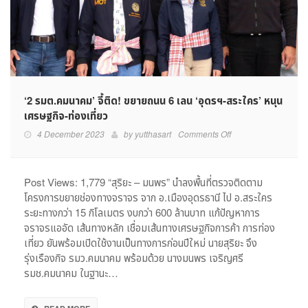
‘2 รมต.คมนาคม’ จี้ติด! ขยายถนน 6 เลน ‘อุดรฯ-สระใคร’ หนุน
เศรษฐกิจ-ท่องเที่ยว
on
4 December 2023
by
yutthasart
Comments Off
‘2
รมต.คมนาคม’
จี้
Post Views: 1,779 “สุริยะ – มนพร” นำลงพื้นที่ตรวจติดตาม
ติด!
โครงการขยายช่องทางจราจร จาก อ.เมืองอุดรธานี ไป อ.สระใคร
ขยาย
ระยะทางกว่า 15 กิโลเมตร งบกว่า 600 ล้านบาท แก้ปัญหาการ
ถนน
จราจรแออัด เส้นทางหลัก เชื่อมเส้นทางเศรษฐกิจการค้า การท่อง
6
เที่ยว ยันพร้อมเปิดใช้งานเป็นทางการก่อนปีใหม่ นายสุริยะ จึง
เลน
รุ่งเรืองกิจ รมว.คมนาคม พร้อมด้วย นางมนพร เจริญศรี
‘อุ
ดรฯ-
รมช.คมนาคม ในฐานะ…
สระ
ใคร’