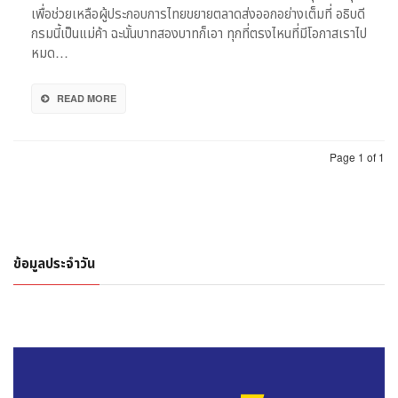
ตลาด
เพื่อช่วยเหลือผู้ประกอบการไทยขยายตลาดส่งออกอย่างเต็มที่ อธิบดี
ใหม่
กรมนี้เป็นแม่ค้า ฉะนั้นบาทสองบาทก็เอา ทุกที่ตรงไหนที่มีโอกาสเราไป
–
หมด…
จับ
คู่
ธุรกิจ
READ MORE
ทั่ว
โลก’
Page 1 of 1
ข้อมูลประจำวัน