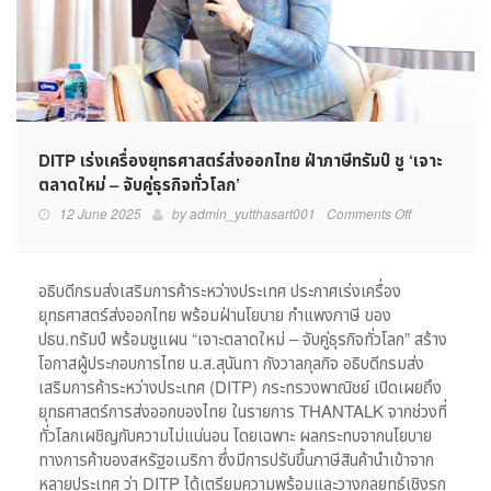
DITP เร่งเครื่องยุทธศาสตร์ส่งออกไทย ฝ่าภาษีทรัมป์ ชู ‘เจาะ
ตลาดใหม่ – จับคู่ธุรกิจทั่วโลก’
on
12 June 2025
by
admin_yutthasart001
Comments Off
DITP
เร่ง
เครื่อง
อธิบดีกรมส่งเสริมการค้าระหว่างประเทศ ประกาศเร่งเครื่อง
ยุทธศาสตร์
ยุทธศาสตร์ส่งออกไทย พร้อมฝ่านโยบาย กำแพงภาษี ของ
ส่ง
ปธน.ทรัมป์ พร้อมชูแผน “เจาะตลาดใหม่ – จับคู่ธุรกิจทั่วโลก” สร้าง
ออก
โอกาสผู้ประกอบการไทย น.ส.สุนันทา กังวาลกุลกิจ อธิบดีกรมส่ง
ไทย
เสริมการค้าระหว่างประเทศ (DITP) กระทรวงพาณิชย์ เปิดเผยถึง
ฝ่า
ยุทธศาสตร์การส่งออกของไทย ในรายการ THANTALK จากช่วงที่
ภาษี
ทรัมป์
ทั่วโลกเผชิญกับความไม่แน่นอน โดยเฉพาะ ผลกระทบจากนโยบาย
ชู
ทางการค้าของสหรัฐอเมริกา ซึ่งมีการปรับขึ้นภาษีสินค้านำเข้าจาก
‘เจาะ
หลายประเทศ ว่า DITP ได้เตรียมความพร้อมและวางกลยุทธ์เชิงรุก